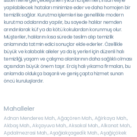
sistemlerle gerçekleştirilen yıkama işlemleri, insan eliyle
yapılabilecek hataları minimize eder ve daha homojen bir
temizlik sağlar. Kurutma işlemleri ise genellikle modern
kurutma odalarında yapılır, bu sayede halılar nemden
arındırılarak küf ya da kötü kokulardan korunmuş olur.
Müşteriler, halılarını kısa sürede teslim alıp temizlik
anlamında tatmin edici sonuçlar elde ederler. Özellikle
büyük ve kalabalık aileler ya da iş yerleri için düzenli halı
temizliği, yaşam ve çalışma alanlarının daha sağlıklı olması
açısından büyük önem taşır. Erciş halı yıkama firmaları, bu
anlamda oldukça başarılı ve geniş çapta hizmet sunan
öncü kuruluşlardır.
Mahalleler
Adnan Menderes Mah.
,
Ağaçören Mah.
,
Ağirkaya Mah.
,
Akbaş Mah.
,
Akçayuva Mah.
,
Aksakal Mah.
,
Alkanat Mah.
,
Apdalmezrasi Mah.
,
Aşağiakçagedi̇k Mah.
,
Aşağiçökek