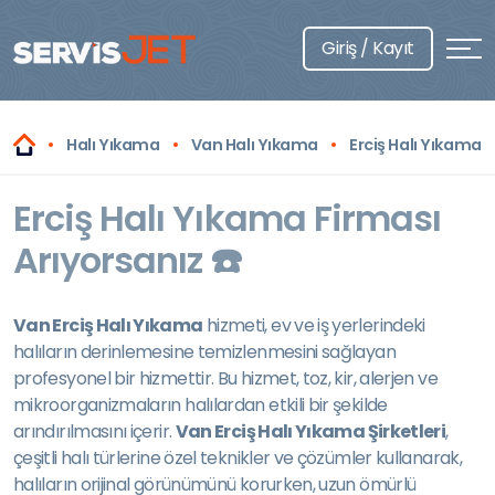
Giriş / Kayıt
Halı Yıkama
Van Halı Yıkama
Erciş Halı Yıkama
Erciş Halı Yıkama Firması
Arıyorsanız ☎️
Van Erciş Halı Yıkama
hizmeti, ev ve iş yerlerindeki
halıların derinlemesine temizlenmesini sağlayan
profesyonel bir hizmettir. Bu hizmet, toz, kir, alerjen ve
mikroorganizmaların halılardan etkili bir şekilde
arındırılmasını içerir.
Van Erciş Halı Yıkama Şirketleri
,
çeşitli halı türlerine özel teknikler ve çözümler kullanarak,
halıların orijinal görünümünü korurken, uzun ömürlü