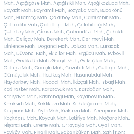
Mah.
,
Aşağigöze Mah.
,
Aşağiişikli Mah.
,
Aşağikozluca Mah.
,
Bayazit Mah.
,
Bayramli Mah.
,
Bozyaka Mah.
,
Bucakönü
Mah.
,
Bulamaç Mah.
,
Çakirbey Mah.
,
Cami̇kebi̇r Mah.
,
Çatakdi̇bi̇ Mah.
,
Çataltepe Mah.
,
Çelebi̇baği Mah.
,
Çeti̇ntaş Mah.
,
Çi̇men Mah.
,
Çobandüzü Mah.
,
Çubuklu
Mah.
,
Deli̇çay Mah.
,
Derekent Mah.
,
Deri̇mevi̇ Mah.
,
Di̇nlence Mah.
,
Doğanci Mah.
,
Doluca Mah.
,
Duracak
Mah.
,
Düvenci̇ Mah.
,
Eki̇ci̇ler Mah.
,
Ergücü Mah.
,
Evbeyli̇
Mah.
,
Gedi̇kdi̇bi̇ Mah.
,
Gergi̇li̇ Mah.
,
Gökoğlan Mah.
,
Gölağzi Mah.
,
Görüşlü Mah.
,
Gözütok Mah.
,
Gültepe Mah.
,
Gümüşoluk Mah.
,
Hacikaş Mah.
,
Hasanabdal Mah.
,
Haydarbey Mah.
,
Hocaali̇ Mah.
,
İ̇ki̇zçali Mah.
,
İ̇şbaşi Mah.
,
Kadi̇rasker Mah.
,
Karatavuk Mah.
,
Kardoğan Mah.
,
Karliyayla Mah.
,
Kasimbaği Mah.
,
Kayaboyun Mah.
,
Keki̇ksirti Mah.
,
Kekli̇kova Mah.
,
Kirkdeği̇rmen Mah.
,
Kirkpinar Mah.
,
Kişla Mah.
,
Kizilören Mah.
,
Kocapinar Mah.
,
Koçköprü Mah.
,
Köycük Mah.
,
Lati̇fi̇ye Mah.
,
Mağara Mah.
,
Ni̇şanci Mah.
,
Örene Mah.
,
Ortayayla Mah.
,
Oyali Mah.
,
Payköy Mah.
,
Pinarli Mah.
,
Sabanbüken Mah.
,
Sahi̇l Kent