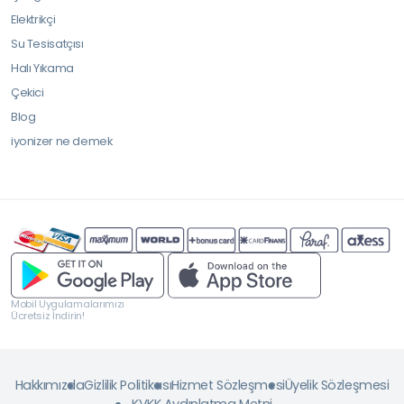
Elektrikçi
Su Tesisatçısı
Halı Yıkama
Çekici
Blog
iyonizer ne demek
Mobil Uygulamalarımızı
Ücretsiz İndirin!
Hakkımızda
Gizlilik Politikası
Hizmet Sözleşmesi
Üyelik Sözleşmesi
KVKK Aydınlatma Metni