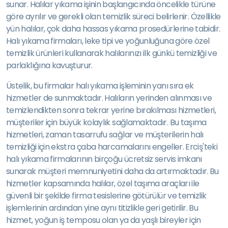
sunar. Halılar yıkama işinin başlangıcında öncelikle türüne
göre ayrılır ve gerekli olan temizlik süreci belirlenir. Özellikle
yün halılar, çok daha hassas yıkama prosedürlerine tabidir.
Halı yıkama firmaları, leke tipi ve yoğunluğuna göre özel
temizlik ürünleri kullanarak halılarınızı ilk günkü temizliği ve
parlaklığına kavuşturur.
Üstelik, bu firmalar halı yıkama işleminin yanı sıra ek
hizmetler de sunmaktadır. Halıların yerinden alınması ve
temizlendikten sonra tekrar yerine bırakılması hizmetleri,
müşteriler için büyük kolaylık sağlamaktadır. Bu taşıma
hizmetleri, zaman tasarrufu sağlar ve müşterilerin halı
temizliği için ekstra çaba harcamalarını engeller. Erciş'teki
halı yıkama firmalarının birçoğu ücretsiz servis imkanı
sunarak müşteri memnuniyetini daha da artırmaktadır. Bu
hizmetler kapsamında halılar, özel taşıma araçları ile
güvenli bir şekilde firma tesislerine götürülür ve temizlik
işlemlerinin ardından yine aynı titizlikle geri getirilir. Bu
hizmet, yoğun iş temposu olan ya da yaşlı bireyler için