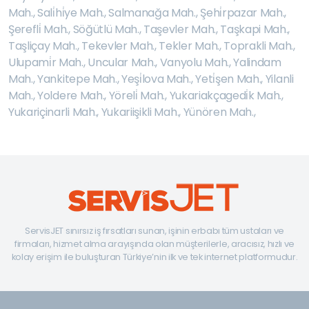
Mah.
,
Sali̇hi̇ye Mah.
,
Salmanağa Mah.
,
Şehi̇rpazar Mah.
,
Şerefli̇ Mah.
,
Söğütlü Mah.
,
Taşevler Mah.
,
Taşkapi Mah.
,
Taşliçay Mah.
,
Tekevler Mah.
,
Tekler Mah.
,
Toprakli Mah.
,
Ulupami̇r Mah.
,
Uncular Mah.
,
Vanyolu Mah.
,
Yalindam
Mah.
,
Yankitepe Mah.
,
Yeşi̇lova Mah.
,
Yeti̇şen Mah.
,
Yilanli
Mah.
,
Yoldere Mah.
,
Yöreli̇ Mah.
,
Yukariakçagedi̇k Mah.
,
Yukariçinarli Mah.
,
Yukariişikli Mah.
,
Yünören Mah.
,
ServisJET sınırsız iş fırsatları sunan, işinin erbabı tüm ustaları ve
firmaları, hizmet alma arayışında olan müşterilerle, aracısız, hızlı ve
kolay erişim ile buluşturan Türkiye’nin ilk ve tek internet platformudur.