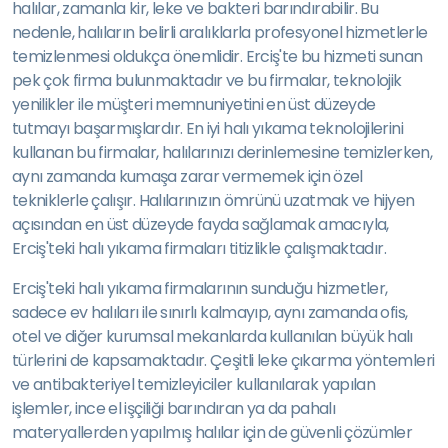
halılar, zamanla kir, leke ve bakteri barındırabilir. Bu
nedenle, halıların belirli aralıklarla profesyonel hizmetlerle
temizlenmesi oldukça önemlidir. Erciş'te bu hizmeti sunan
pek çok firma bulunmaktadır ve bu firmalar, teknolojik
yenilikler ile müşteri memnuniyetini en üst düzeyde
tutmayı başarmışlardır. En iyi halı yıkama teknolojilerini
kullanan bu firmalar, halılarınızı derinlemesine temizlerken,
aynı zamanda kumaşa zarar vermemek için özel
tekniklerle çalışır. Halılarınızın ömrünü uzatmak ve hijyen
açısından en üst düzeyde fayda sağlamak amacıyla,
Erciş'teki halı yıkama firmaları titizlikle çalışmaktadır.
Erciş'teki halı yıkama firmalarının sunduğu hizmetler,
sadece ev halıları ile sınırlı kalmayıp, aynı zamanda ofis,
otel ve diğer kurumsal mekanlarda kullanılan büyük halı
türlerini de kapsamaktadır. Çeşitli leke çıkarma yöntemleri
ve antibakteriyel temizleyiciler kullanılarak yapılan
işlemler, ince el işçiliği barındıran ya da pahalı
materyallerden yapılmış halılar için de güvenli çözümler