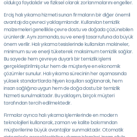
oldukça faydalıdır ve fiziksel olarak zorlanmalarını engeller.
Erciş halı yıkama hizmeti sunan firmaların bir diğer önemli
avantajı da çevreci yaklaşımlarıdır. Kullanılan temizlik
malzemeleri genellikle çevre dostu ve doğada çözünebilen
ürünlerdir. Aynı zamanda, su ve enerji tasarrufuna da büyük
önem verilir. Halı yıkama tesislerinde kullanılan makineler,
minimum su ve enerji tüketerek maksimum temizlik sağlar.
Bu sayede hem çevreye duyarlı bir temizlik işlemi
gerçekleştirilmiş olur hem de müşteriye en ekonomik
çözümler sunulur. Halı yıkama sürecinin her aşamasında
yüksek standartlarda hijyen koşulları sağlanarak, hem
insan sağlığına uygun hem de doğa dostu bir temizlik
hizmeti sunulmaktadır. Bu yaklaşım, birçok müşteri
tarafından tercih edilmektedir.
Firmalar ayrıca halı yıkama işlemlerinde en modern
teknolojileri kullanarak, zaman ve kalite bakımından
müşterilerine büyük avantajlar sunmaktadır. Otomatik