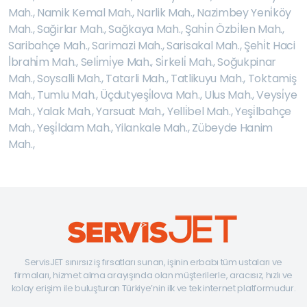
Mah.
,
Namik Kemal Mah.
,
Narlik Mah.
,
Nazimbey Yeni̇köy
Mah.
,
Sağirlar Mah.
,
Sağkaya Mah.
,
Şahi̇n Özbi̇len Mah.
,
Saribahçe Mah.
,
Sarimazi Mah.
,
Sarisakal Mah.
,
Şehi̇t Haci
İ̇brahi̇m Mah.
,
Seli̇mi̇ye Mah.
,
Si̇rkeli̇ Mah.
,
Soğukpinar
Mah.
,
Soysalli Mah.
,
Tatarli Mah.
,
Tatlikuyu Mah.
,
Toktamiş
Mah.
,
Tumlu Mah.
,
Üçdutyeşi̇lova Mah.
,
Ulus Mah.
,
Veysi̇ye
Mah.
,
Yalak Mah.
,
Yarsuat Mah.
,
Yelli̇bel Mah.
,
Yeşi̇lbahçe
Mah.
,
Yeşi̇ldam Mah.
,
Yilankale Mah.
,
Zübeyde Hanim
Mah.
,
ServisJET sınırsız iş fırsatları sunan, işinin erbabı tüm ustaları ve
firmaları, hizmet alma arayışında olan müşterilerle, aracısız, hızlı ve
kolay erişim ile buluşturan Türkiye’nin ilk ve tek internet platformudur.