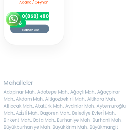
Adana / Ceyhan
0(850) 480
7256
Hemen Ara
Mahalleler
Adapinar Mah.
,
Adatepe Mah.
,
Ağaçli Mah.
,
Ağaçpinar
Mah.
,
Akdam Mah.
,
Altigözbeki̇rli̇ Mah.
,
Altikara Mah.
,
Altiocak Mah.
,
Atatürk Mah.
,
Aydinlar Mah.
,
Aytemuroğlu
Mah.
,
Azi̇zli̇ Mah.
,
Başören Mah.
,
Beledi̇ye Evleri̇ Mah.
,
Bi̇rkent Mah.
,
Bota Mah.
,
Burhani̇ye Mah.
,
Burhanli Mah.
,
Büyükburhani̇ye Mah.
,
Büyükkirim Mah.
,
Büyükmangit