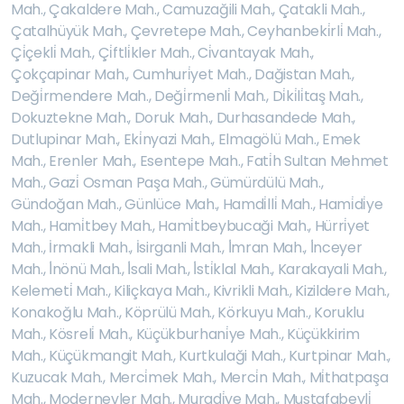
Mah.
,
Çakaldere Mah.
,
Camuzağili Mah.
,
Çatakli Mah.
,
Çatalhüyük Mah.
,
Çevretepe Mah.
,
Ceyhanbeki̇rli̇ Mah.
,
Çi̇çekli̇ Mah.
,
Çi̇ftli̇kler Mah.
,
Ci̇vantayak Mah.
,
Çokçapinar Mah.
,
Cumhuri̇yet Mah.
,
Dağistan Mah.
,
Deği̇rmendere Mah.
,
Deği̇rmenli̇ Mah.
,
Di̇ki̇li̇taş Mah.
,
Dokuztekne Mah.
,
Doruk Mah.
,
Durhasandede Mah.
,
Dutlupinar Mah.
,
Eki̇nyazi Mah.
,
Elmagölü Mah.
,
Emek
Mah.
,
Erenler Mah.
,
Esentepe Mah.
,
Fati̇h Sultan Mehmet
Mah.
,
Gazi̇ Osman Paşa Mah.
,
Gümürdülü Mah.
,
Gündoğan Mah.
,
Günlüce Mah.
,
Hamdi̇lli̇ Mah.
,
Hami̇di̇ye
Mah.
,
Hami̇tbey Mah.
,
Hami̇tbeybucaği Mah.
,
Hürri̇yet
Mah.
,
İrmakli Mah.
,
İsirganli Mah.
,
İ̇mran Mah.
,
İ̇nceyer
Mah.
,
İ̇nönü Mah.
,
İ̇sali Mah.
,
İ̇sti̇klal Mah.
,
Karakayali Mah.
,
Kelemeti̇ Mah.
,
Kiliçkaya Mah.
,
Kivrikli Mah.
,
Kizildere Mah.
,
Konakoğlu Mah.
,
Köprülü Mah.
,
Körkuyu Mah.
,
Koruklu
Mah.
,
Kösreli̇ Mah.
,
Küçükburhani̇ye Mah.
,
Küçükkirim
Mah.
,
Küçükmangit Mah.
,
Kurtkulaği Mah.
,
Kurtpinar Mah.
,
Kuzucak Mah.
,
Merci̇mek Mah.
,
Merci̇n Mah.
,
Mi̇thatpaşa
Mah.
,
Modernevler Mah.
,
Muradi̇ye Mah.
,
Mustafabeyli̇