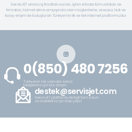
ServisJET sınırsız iş fırsatları sunan, işinin erbabı tüm ustaları ve
firmaları, hizmet alma arayışında olan müşterilerle, aracısız, hızlı ve
kolay erişim ile buluşturan Türkiye’nin ilk ve tek internet platformudur.
0(850) 480 7256
Türkiyenin her yerinden servis
talepleriniz için bizi arayın.
destek@servisjet.com
ServisJET platformu ile ilgili tüm sorun
ve önerileriniz için bize yazın.