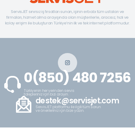
ServisJET sınırsız iş fırsatları sunan, işinin erbabı tüm ustaları ve
firmaları, hizmet alma arayışında olan müşterilerle, aracısız, hızlı ve
kolay erişim ile buluşturan Türkiye’nin ilk ve tek internet platformudur.
0(850) 480 7256
Türkiyenin her yerinden servis
talepleriniz için bizi arayın.
destek@servisjet.com
ServisJET platformu ile ilgili tüm sorun
ve önerileriniz için bize yazın.