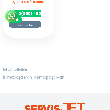
Çanakkale / Eceabat
0(850) 480
7256
Hemen Ara
Mahalleler
İ̇smetpaşa Mah.
,
Kemalpaşa Mah.
,