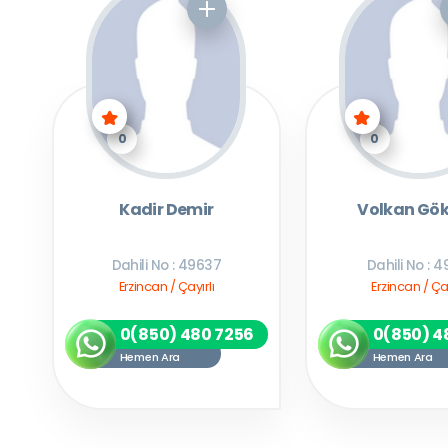
0
0
Kadir Demir
Volkan Gö
Dahili No : 49637
Dahili No : 4
Erzincan / Çayırlı
Erzincan / Çay
0(850) 480 7256
0(850) 4
Hemen Ara
Hemen Ara