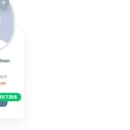
khan
9591
ırlı
80 7256