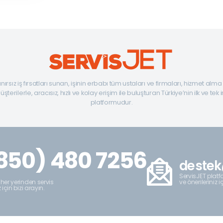
ınırsız iş fırsatları sunan, işinin erbabı tüm ustaları ve firmaları, hizmet alm
şterilerle, aracısız, hızlı ve kolay erişim ile buluşturan Türkiye’nin ilk ve tek 
platformudur.
850) 480 7256
destek
ServisJET platfo
ve önerileriniz i
 her yerinden servis
z için bizi arayın.