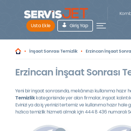
Kombi
Usta Ekle
Giriş Yap
İnşaat Sonrası Temizlik
Erzincan İnşaat Sonra
Erzincan İnşaat Sonrası T
Yeni bir inşaat sonrasında, mekânınızı kullanıma hazır ha
Temizlik
kategorisinde yer alan firmalar, inşaat kalıntı
Evinizi ya da iş yerinizi tertemiz ve kullanıma hazır hal
hızlıca temizlik hizmeti almak için 444 8 436 numaralı Se