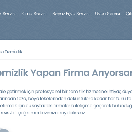
 Servisi
Klima Servisi
Beyaz Eşya Servisi
Uydu Servisi
Çil
sı Temizlik
emizlik Yapan Firma Arıyorsan
le getirmek için profesyonel bir temizlik hizmetine ihtiyaç duyar
larından toza, boya lekelerinden döküntülere kadar her türlü tem
e getirmek için bu sayfadaki firmalarla iletişime geçerek bulundu
rvis Jet çağrı merkezimizi arayabilirsiniz.