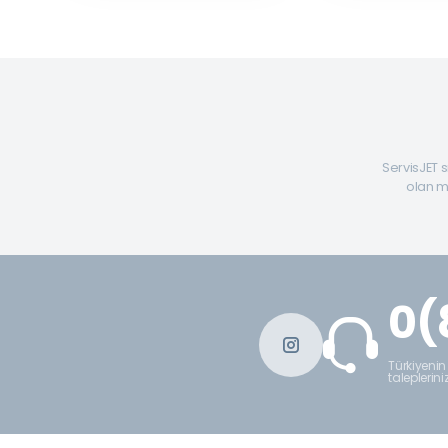
ServisJET s
olan mü
0(
Türkiyenin
taleplerini