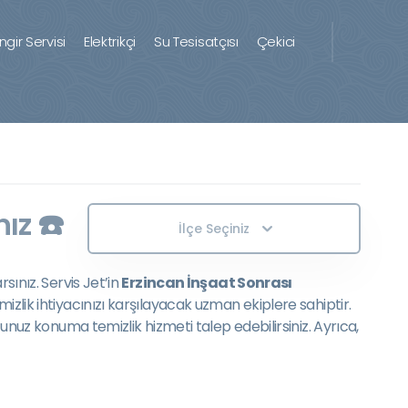
ingir Servisi
Elektrikçi
Su Tesisatçısı
Çekici
ız ☎️
İlçe Seçiniz
sınız. Servis Jet’in
Erzincan İnşaat Sonrası
izlik ihtiyacınızı karşılayacak uzman ekiplere sahiptir.
ğunuz konuma temizlik hizmeti talep edebilirsiniz. Ayrıca,