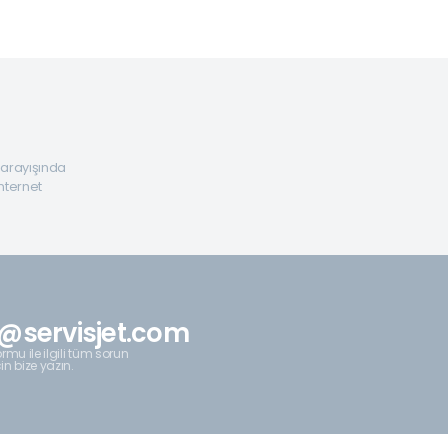
a arayışında
internet
@servisjet.com
rmu ile ilgili tüm sorun
çin bize yazın.