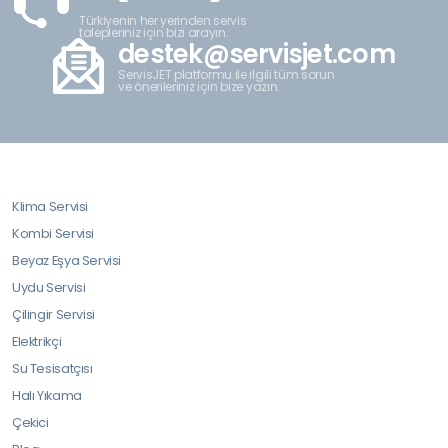
Türkiyenin her yerinden servis
talepleriniz için bizi arayın.
destek@servisjet.com
ServisJET platformu ile ilgili tüm sorun
ve önerileriniz için bize yazın.
Klima Servisi
Kombi Servisi
Beyaz Eşya Servisi
Uydu Servisi
Çilingir Servisi
Elektrikçi
Su Tesisatçısı
Halı Yıkama
Çekici