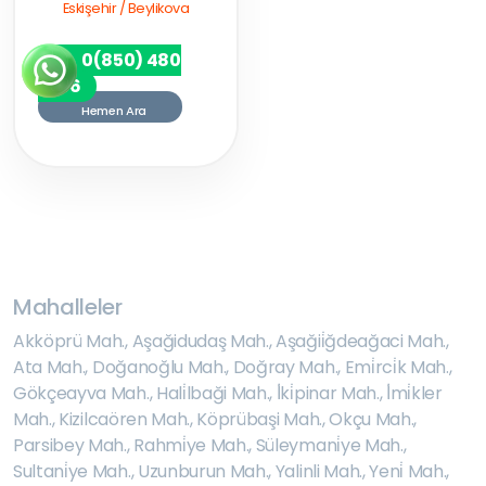
Eskişehir / Beylikova
0(850) 480
7256
Hemen Ara
Mahalleler
Akköprü Mah.
,
Aşağidudaş Mah.
,
Aşağii̇ğdeağaci Mah.
,
Ata Mah.
,
Doğanoğlu Mah.
,
Doğray Mah.
,
Emi̇rci̇k Mah.
,
Gökçeayva Mah.
,
Hali̇lbaği Mah.
,
İ̇ki̇pinar Mah.
,
İ̇mi̇kler
Mah.
,
Kizilcaören Mah.
,
Köprübaşi Mah.
,
Okçu Mah.
,
Parsibey Mah.
,
Rahmi̇ye Mah.
,
Süleymani̇ye Mah.
,
Sultani̇ye Mah.
,
Uzunburun Mah.
,
Yalinli Mah.
,
Yeni̇ Mah.
,