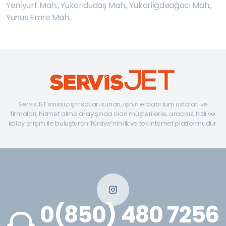
Yeni̇yurt Mah.
,
Yukaridudaş Mah.
,
Yukarii̇ğdeağaci Mah.
,
Yunus Emre Mah.
,
ServisJET sınırsız iş fırsatları sunan, işinin erbabı tüm ustaları ve
firmaları, hizmet alma arayışında olan müşterilerle, aracısız, hızlı ve
kolay erişim ile buluşturan Türkiye’nin ilk ve tek internet platformudur.
0(850) 480 7256