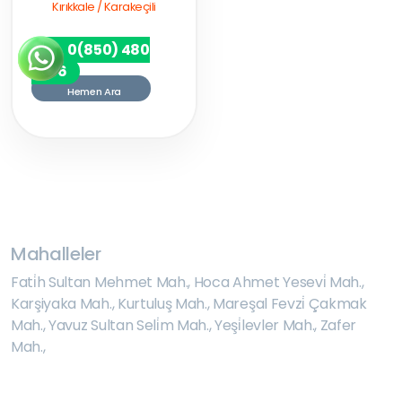
Kırıkkale / Karakeçili
0(850) 480
7256
Hemen Ara
Mahalleler
Fati̇h Sultan Mehmet Mah.
,
Hoca Ahmet Yesevi̇ Mah.
,
Karşiyaka Mah.
,
Kurtuluş Mah.
,
Mareşal Fevzi̇ Çakmak
Mah.
,
Yavuz Sultan Seli̇m Mah.
,
Yeşi̇levler Mah.
,
Zafer
Mah.
,