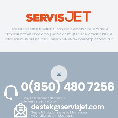
ServisJET sınırsız iş fırsatları sunan, işinin erbabı tüm ustaları ve
firmaları, hizmet alma arayışında olan müşterilerle, aracısız, hızlı ve
kolay erişim ile buluşturan Türkiye’nin ilk ve tek internet platformudur.
0(850) 480 7256
Türkiyenin her yerinden servis
talepleriniz için bizi arayın.
destek@servisjet.com
ServisJET platformu ile ilgili tüm sorun
ve önerileriniz için bize yazın.