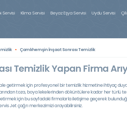
 Servisi
Klima Servisi
Beyaz Eşya Servisi
Uydu Servisi
Çil
mizlik
Çamlıhemşin İnşaat Sonrası Temizlik
sı Temizlik Yapan Firma Arıy
le getirmek için profesyonel bir temizlik hizmetine ihtiyaç duyar
larından toza, boya lekelerinden döküntülere kadar her türlü tem
e getirmek için bu sayfadaki firmalarla iletişime geçerek bulundu
rvis Jet çağrı merkezimizi arayabilirsiniz.