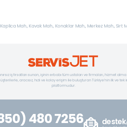
Kaplica Mah.
,
Kavak Mah.
,
Konaklar Mah.
,
Merkez Mah.
,
Sirt 
ınırsız iş fırsatları sunan, işinin erbabı tüm ustaları ve firmaları, hizmet alm
şterilerle, aracısız, hızlı ve kolay erişim ile buluşturan Türkiye’nin ilk ve tek 
platformudur.
850) 480 7256
destek