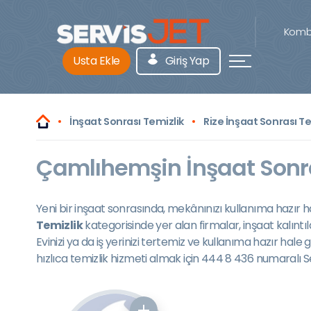
Kombi
Usta Ekle
Giriş Yap
İnşaat Sonrası Temizlik
Rize İnşaat Sonrası Te
Çamlıhemşin İnşaat Sonra
Yeni bir inşaat sonrasında, mekânınızı kullanıma hazır ha
Temizlik
kategorisinde yer alan firmalar, inşaat kalıntı
Evinizi ya da iş yerinizi tertemiz ve kullanıma hazır hal
hızlıca temizlik hizmeti almak için 444 8 436 numaralı Se