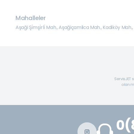
Mahalleler
Aşaği Şi̇mşi̇rli̇ Mah.
,
Aşağiçamlica Mah.
,
Kadiköy Mah.
,
ServisJET s
olan mü
0(