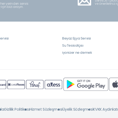
ServisJET platfo
ve önerileriniz i
 her yerinden servis
z için bizi arayın.
ervisi
Beyaz Eşya Servisi
i
Su Tesisatçısı
iyonizer ne demek
da
Gizlilik Politikası
Hizmet Sözleşmesi
Üyelik Sözleşmesi
KVKK Aydınla