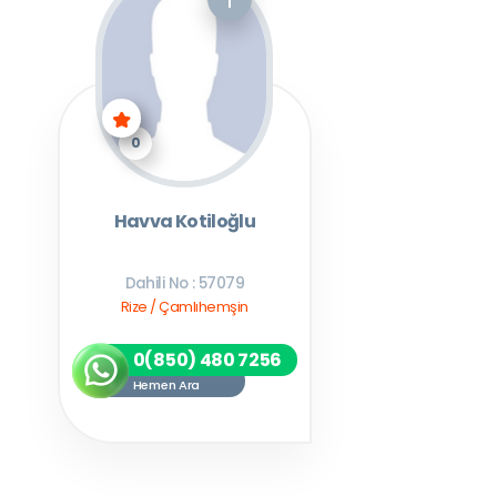
0
Havva Kotiloğlu
Dahili No : 57079
Rize / Çamlıhemşin
0(850) 480 7256
Hemen Ara