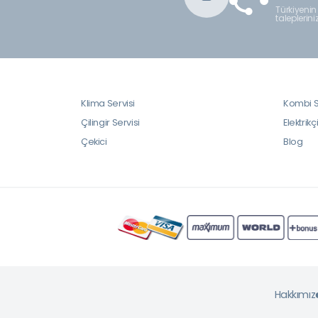
Türkiyenin
taleplerini
Klima Servisi
Kombi S
Çilingir Servisi
Elektrikç
Çekici
Blog
Hakkımız