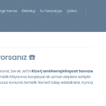
ingir Servisi
Elektrikçi
Su Tesisatçısı
Çekici
orsanız ☎️
sınız. Servis Jet’in
Rize Çamlıhemşinİnşaat Sonrası
izlik ihtiyacınızı karşılayacak uzman ekiplere sahiptir.
ğunuz konuma temizlik hizmeti talep edebilirsiniz. Ayrıca,