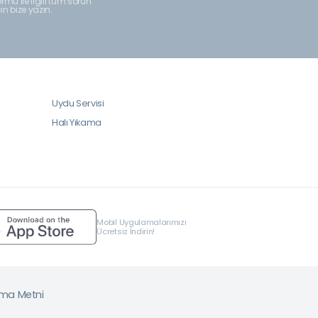
rmu ile ilgili tüm sorun
çin bize yazın.
Uydu Servisi
Halı Yıkama
Mobil Uygulamalarımızı
Ücretsiz İndirin!
tma Metni