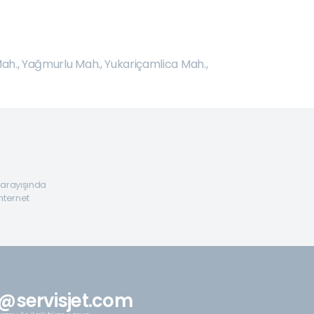
Mah.
,
Yağmurlu Mah.
,
Yukariçamlica Mah.
,
a arayışında
internet
@servisjet.com