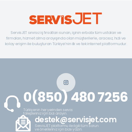
ServisJET sınırsız iş fırsatları sunan, işinin erbabı tüm ustaları ve
firmaları, hizmet alma arayışında olan müşterilerle, aracısız, hızlı ve
kolay erişim ile buluşturan Türkiye’nin ilk ve tek internet platformudur.
0(850) 480 7256
Türkiyenin her yerinden servis
talepleriniz için bizi arayın.
destek@servisjet.com
ServisJET platformu ile ilgili tüm sorun
ve önerileriniz için bize yazın.