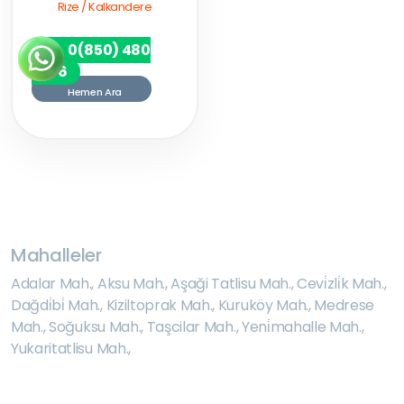
Rize / Kalkandere
0(850) 480
7256
Hemen Ara
Mahalleler
Adalar Mah.
,
Aksu Mah.
,
Aşaği Tatlisu Mah.
,
Cevi̇zli̇k Mah.
,
Dağdi̇bi̇ Mah.
,
Kiziltoprak Mah.
,
Kuruköy Mah.
,
Medrese
Mah.
,
Soğuksu Mah.
,
Taşcilar Mah.
,
Yeni̇mahalle Mah.
,
Yukaritatlisu Mah.
,