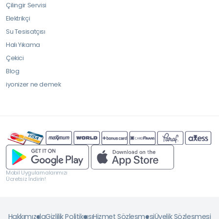
Çilingir Servisi
Elektrikçi
Su Tesisatçısı
Halı Yıkama
Çekici
Blog
iyonizer ne demek
Mobil Uygulamalarımızı
Ücretsiz İndirin!
Hakkımızda
Gizlilik Politikası
Hizmet Sözleşmesi
Üyelik Sözleşmesi