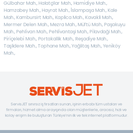
Gülbahar Mah.
,
Halatçilar Mah.
,
Hami̇di̇ye Mah.
,
Hamzabey Mah.
,
Hayrat Mah.
,
İ̇slampaşa Mah.
,
Kale
Mah.
,
Kambursirt Mah.
,
Kaplica Mah.
,
Kavakli Mah.
,
Mermer Delen Mah.
,
Mezra Mah.
,
Müftü Mah.
,
Paşakuyu
Mah.
,
Pehli̇van Mah.
,
Pehli̇vantaşi Mah.
,
Pi̇lavdaği Mah.
,
Pi̇ri̇çelebi̇ Mah.
,
Portakallik Mah.
,
Reşadi̇ye Mah.
,
Taşlidere Mah.
,
Tophane Mah.
,
Yağlitaş Mah.
,
Yeni̇köy
Mah.
,
ServisJET sınırsız iş fırsatları sunan, işinin erbabı tüm ustaları ve
firmaları, hizmet alma arayışında olan müşterilerle, aracısız, hızlı ve
kolay erişim ile buluşturan Türkiye’nin ilk ve tek internet platformudur.