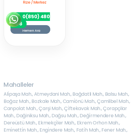
Rize / Merkez
0(850) 480
7256
Hemen Ara
Mahalleler
Ali̇paşa Mah.
,
Atmeydani Mah.
,
Bağdatli Mah.
,
Balsu Mah.
,
Boğaz Mah.
,
Bozkale Mah.
,
Cami̇önü Mah.
,
Çamlibel Mah.
,
Canpolat Mah.
,
Çarşi Mah.
,
Çi̇ftekavak Mah.
,
Çorapçilar
Mah.
,
Dağiniksu Mah.
,
Dağsu Mah.
,
Deği̇rmendere Mah.
,
Dereüstü Mah.
,
Ekmekçi̇ler Mah.
,
Ekrem Orhon Mah.
,
Emi̇netti̇n Mah.
,
Engi̇ndere Mah.
,
Fati̇h Mah.
,
Fener Mah.
,