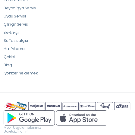
Beyaz Eşya Servisi
Uydu Servisi
Çilingir Servisi
Elektrikçi
Su Tesisatçısı
Halı Yıkama
Çekici
Blog
iyonizer ne demek
Mobil Uygulamalarımızı
Ücretsiz İndirin!