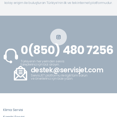
kolay erişim ile buluşturan Türkiye’nin ilk ve tek internet platformudur.
0(850) 480 7256
Türkiyenin her yerinden servis
talepleriniz için bizi arayın.
destek@servisjet.com
ServisJET platformu ile ilgili tüm sorun
ve önerileriniz için bize yazın.
Klima Servisi
Kombi Servisi