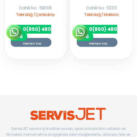
Dahili No : 58006
Dahili No : 53311
Tekirdağ / Çerkezköy
Tekirdağ / Malkara
0(850) 480
0(850) 480
7256
7256
Hemen Ara
Hemen Ara
ServisJET sınırsız iş fırsatları sunan, işinin erbabı tüm ustaları ve
firmaları, hizmet alma arayışında olan müşterilerle, aracısız, hızlı ve