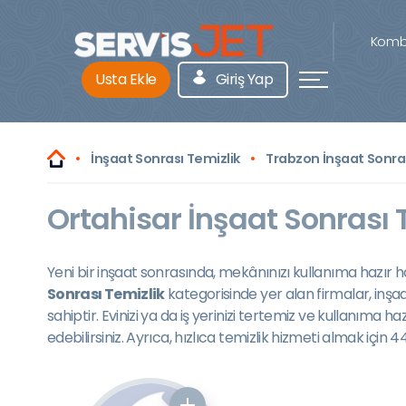
Kombi
Usta Ekle
Giriş Yap
İnşaat Sonrası Temizlik
Trabzon İnşaat Sonras
Ortahisar İnşaat Sonrası 
Yeni bir inşaat sonrasında, mekânınızı kullanıma hazır ha
Sonrası Temizlik
kategorisinde yer alan firmalar, inşa
sahiptir. Evinizi ya da iş yerinizi tertemiz ve kullanıma
edebilirsiniz. Ayrıca, hızlıca temizlik hizmeti almak için