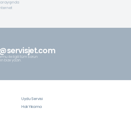
a arayışında
internet
@servisjet.com
rmu ile ilgili tüm sorun
çin bize yazın.
Uydu Servisi
Halı Yıkama