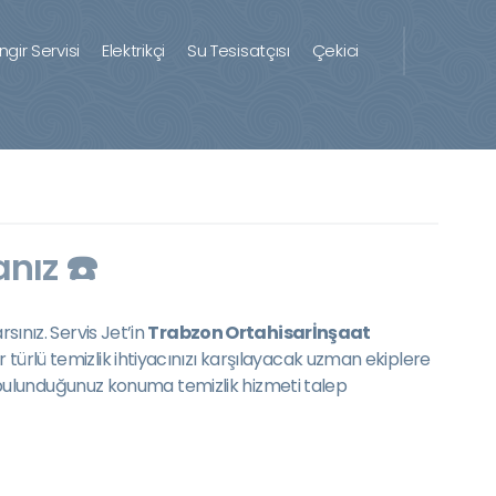
ingir Servisi
Elektrikçi
Su Tesisatçısı
Çekici
nız ☎️
sınız. Servis Jet’in
Trabzon Ortahisarİnşaat
 türlü temizlik ihtiyacınızı karşılayacak uzman ekiplere
rek bulunduğunuz konuma temizlik hizmeti talep