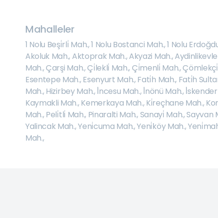
Mahalleler
1 Nolu Beşi̇rli̇ Mah.
,
1 Nolu Bostanci Mah.
,
1 Nolu Erdoğd
Akoluk Mah.
,
Aktoprak Mah.
,
Akyazi Mah.
,
Aydinlikevl
Mah.
,
Çarşi Mah.
,
Çi̇lekli̇ Mah.
,
Çi̇menli̇ Mah.
,
Çömlekçi̇
Esentepe Mah.
,
Esenyurt Mah.
,
Fati̇h Mah.
,
Fati̇h Sult
Mah.
,
Hizirbey Mah.
,
İ̇ncesu Mah.
,
İ̇nönü Mah.
,
İ̇skende
Kaymakli Mah.
,
Kemerkaya Mah.
,
Ki̇reçhane Mah.
,
Kon
Mah.
,
Peli̇tli̇ Mah.
,
Pinaralti Mah.
,
Sanayi̇ Mah.
,
Sayvan 
Yalincak Mah.
,
Yeni̇cuma Mah.
,
Yeni̇köy Mah.
,
Yeni̇ma
Mah.
,