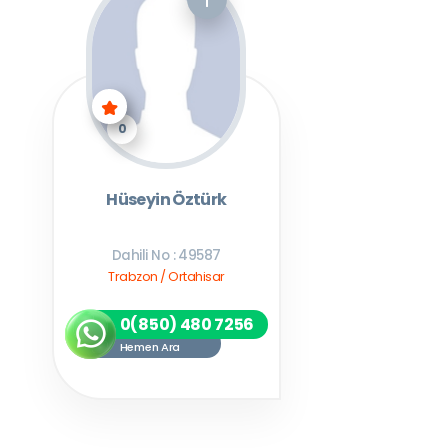
0
Hüseyin Öztürk
Dahili No : 49587
Trabzon / Ortahisar
0(850) 480 7256
Hemen Ara