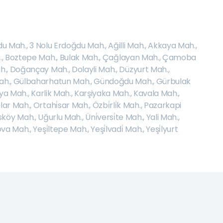
du Mah.
,
3 Nolu Erdoğdu Mah.
,
Ağilli Mah.
,
Akkaya Mah.
,
.
,
Boztepe Mah.
,
Bulak Mah.
,
Çağlayan Mah.
,
Çamoba
h.
,
Doğançay Mah.
,
Dolayli Mah.
,
Düzyurt Mah.
,
ah.
,
Gülbaharhatun Mah.
,
Gündoğdu Mah.
,
Gürbulak
ya Mah.
,
Karlik Mah.
,
Karşiyaka Mah.
,
Kavala Mah.
,
lar Mah.
,
Ortahi̇sar Mah.
,
Özbi̇rli̇k Mah.
,
Pazarkapi
sköy Mah.
,
Uğurlu Mah.
,
Üni̇versi̇te Mah.
,
Yali Mah.
,
lova Mah.
,
Yeşi̇ltepe Mah.
,
Yeşi̇lvadi̇ Mah.
,
Yeşi̇lyurt