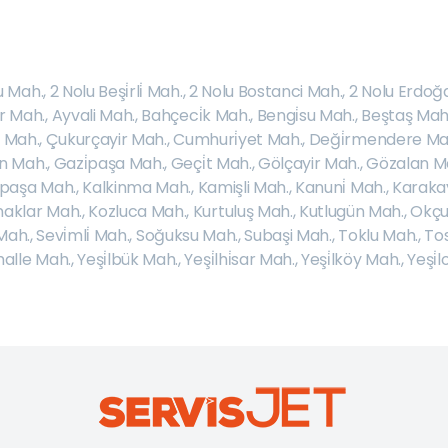
u Mah.
,
2 Nolu Beşi̇rli̇ Mah.
,
2 Nolu Bostanci Mah.
,
2 Nolu Erdoğ
er Mah.
,
Ayvali Mah.
,
Bahçeci̇k Mah.
,
Bengi̇su Mah.
,
Beştaş Mah
 Mah.
,
Çukurçayir Mah.
,
Cumhuri̇yet Mah.
,
Deği̇rmendere Ma
an Mah.
,
Gazi̇paşa Mah.
,
Geçi̇t Mah.
,
Gölçayir Mah.
,
Gözalan M
rpaşa Mah.
,
Kalkinma Mah.
,
Kamişli Mah.
,
Kanuni̇ Mah.
,
Karaka
aklar Mah.
,
Kozluca Mah.
,
Kurtuluş Mah.
,
Kutlugün Mah.
,
Okçu
Mah.
,
Sevi̇mli̇ Mah.
,
Soğuksu Mah.
,
Subaşi Mah.
,
Toklu Mah.
,
To
halle Mah.
,
Yeşi̇lbük Mah.
,
Yeşi̇lhi̇sar Mah.
,
Yeşi̇lköy Mah.
,
Yeşi̇