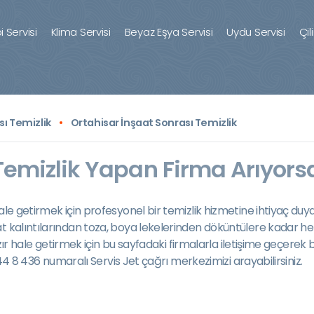
 Servisi
Klima Servisi
Beyaz Eşya Servisi
Uydu Servisi
Çil
ı Temizlik
Ortahisar İnşaat Sonrası Temizlik
Temizlik Yapan Firma Arıyorsa
le getirmek için profesyonel bir temizlik hizmetine ihtiyaç duyar
at kalıntılarından toza, boya lekelerinden döküntülere kadar her
 hazır hale getirmek için bu sayfadaki firmalarla iletişime geçe
 444 8 436 numaralı Servis Jet çağrı merkezimizi arayabilirsiniz.