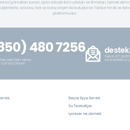
ınırsız iş fırsatları sunan, işinin erbabı tüm ustaları ve firmaları, hizmet alm
şterilerle, aracısız, hızlı ve kolay erişim ile buluşturan Türkiye’nin ilk ve tek 
platformudur.
850) 480 7256
destek
ServisJET platfo
ve önerileriniz i
 her yerinden servis
z için bizi arayın.
ervisi
Beyaz Eşya Servisi
i
Su Tesisatçısı
iyonizer ne demek