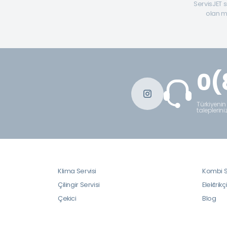
ServisJET s
olan mü
0(
Türkiyenin
taleplerini
Klima Servisi
Kombi S
Çilingir Servisi
Elektrikç
Çekici
Blog