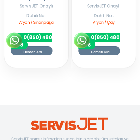
ServisJET Onaylı
ServisJET Onaylı
Dahili No :
Dahili No :
Afyon / Sinanpaşa
Afyon / Çay
0(850) 480
0(850) 480
7256
7256
Hemen Ara
Hemen Ara
ServisJET sınırsız iş fırsatları sunan, işinin erbabı tüm ustaları ve