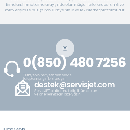
firmaları, hizmet alma arayışında olan müşterilerle, aracısız, hızlı ve
kolay erişim ile buluşturan Türkiye’nin ilk ve tek internet platformudur.
0(850) 480 7256
Türkiyenin her yerinden servis
talepleriniz için bizi arayın.
destek@servisjet.com
ServisJET platformu ile ilgili tüm sorun
ve önerileriniz için bize yazın.
Klima Servisi