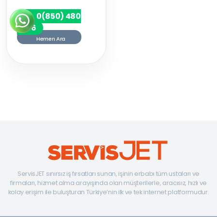
0(850) 480
7256
Hemen Ara
ServisJET sınırsız iş fırsatları sunan, işinin erbabı tüm ustaları ve
firmaları, hizmet alma arayışında olan müşterilerle, aracısız, hızlı ve
kolay erişim ile buluşturan Türkiye’nin ilk ve tek internet platformudur.