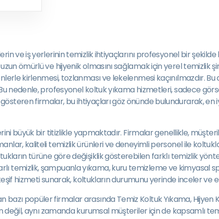
n ve iş yerlerinin temizlik ihtiyaçlarını profesyonel bir şekild
 uzun ömürlü ve hijyenik olmasını sağlamak için yerel temizlik 
enlerle kirlenmesi, tozlanması ve lekelenmesi kaçınılmazdır. 
. Bu nedenle, profesyonel koltuk yıkama hizmetleri, sadece görs
österen firmalar, bu ihtiyaçları göz önünde bulundurarak, en i
ini büyük bir titizlikle yapmaktadır. Firmalar genellikle, müşter
nlar, kaliteli temizlik ürünleri ve deneyimli personel ile kolt
ukların türüne göre değişiklik gösterebilen farklı temizlik yönt
ı temizlik, şampuanla yıkama, kuru temizleme ve kimyasal spre
 keşif hizmeti sunarak, koltukların durumunu yerinde inceler ve e
 bazı popüler firmalar arasında Temiz Koltuk Yıkama, Hijyen Kol
n değil, aynı zamanda kurumsal müşteriler için de kapsamlı temizl