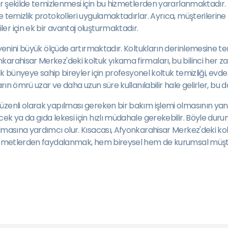
bir şekilde temizlenmesi için bu hizmetlerden yararlanmaktadır.
e temizlik protokolleri uygulamaktadırlar. Ayrıca, müşterilerine
r için ek bir avantaj oluşturmaktadır.
jyenini büyük ölçüde artırmaktadır. Koltukların derinlemesine t
rahisar Merkez'deki koltuk yıkama firmaları, bu bilinci her zama
rjik bünyeye sahip bireyler için profesyonel koltuk temizliği, ev
arın ömrü uzar ve daha uzun süre kullanılabilir hale gelirler, bu
enli olarak yapılması gereken bir bakım işlemi olmasının yanı s
 ya da gıda lekesi için hızlı müdahale gerekebilir. Böyle duruml
masına yardımcı olur. Kısacası, Afyonkarahisar Merkez'deki koltu
hizmetlerden faydalanmak, hem bireysel hem de kurumsal müşter