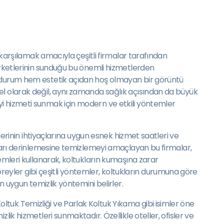
e karşılamak amacıyla çeşitli firmalar tarafından
şirketlerinin sunduğu bu önemli hizmetlerden
Bu durum hem estetik açıdan hoş olmayan bir görüntü
el olarak değil, aynı zamanda sağlık açısından da büyük
yi hizmeti sunmak için modern ve etkili yöntemler
ilerinin ihtiyaçlarına uygun esnek hizmet saatleri ve
ukları derinlemesine temizlemeyi amaçlayan bu firmalar,
emleri kullanarak, koltukların kumaşına zarar
yler gibi çeşitli yöntemler, koltukların durumuna göre
n uygun temizlik yöntemini belirler.
tuk Temizliği ve Parlak Koltuk Yıkama gibi isimler öne
ik hizmetleri sunmaktadır. Özellikle oteller, ofisler ve