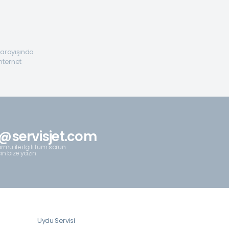
a arayışında
internet
@servisjet.com
rmu ile ilgili tüm sorun
çin bize yazın.
Uydu Servisi