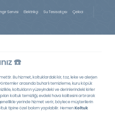
ingir Servisi
Elektrikçi
Su Tesisatçısı
Çekici
nız ☎️
ettir. Bu hizmet, koltuklardaki kir, toz, leke ve alerjen
 yöntemler arasında buharlı temizleme, kuru köpük
le, koltukların yüzeyindeki ve derinlerindeki kirler
pılan koltuk temizliği, evdeki hava kalitesini artırarak
enellikle yerinde hizmet verir, böylece müşterilerin
ltuk tipine özel bakım yapılabilir. Hemen
Koltuk