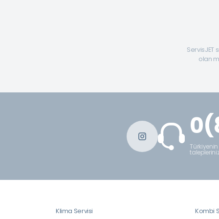
ServisJET s
olan mü
0(
Türkiyenin
taleplerini
Klima Servisi
Kombi S