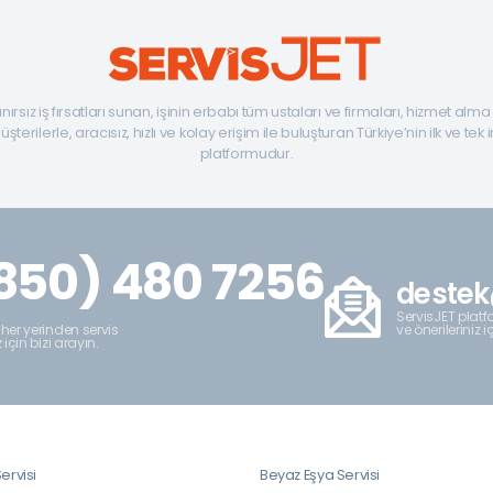
ınırsız iş fırsatları sunan, işinin erbabı tüm ustaları ve firmaları, hizmet alm
şterilerle, aracısız, hızlı ve kolay erişim ile buluşturan Türkiye’nin ilk ve tek 
platformudur.
850) 480 7256
destek
ServisJET platfo
ve önerileriniz i
 her yerinden servis
z için bizi arayın.
ervisi
Beyaz Eşya Servisi