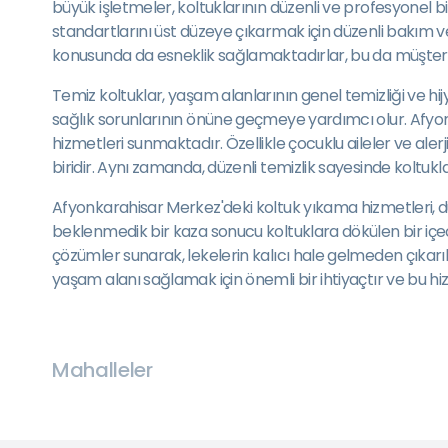
büyük işletmeler, koltuklarının düzenli ve profesyonel 
standartlarını üst düzeye çıkarmak için düzenli bakım v
konusunda da esneklik sağlamaktadırlar, bu da müşterile
Temiz koltuklar, yaşam alanlarının genel temizliği ve hi
sağlık sorunlarının önüne geçmeye yardımcı olur. Afyonka
hizmetleri sunmaktadır. Özellikle çocuklu aileler ve ale
biridir. Aynı zamanda, düzenli temizlik sayesinde koltukl
Afyonkarahisar Merkez'deki koltuk yıkama hizmetleri, düz
beklenmedik bir kaza sonucu koltuklara dökülen bir içecek
çözümler sunarak, lekelerin kalıcı hale gelmeden çıkarıl
yaşam alanı sağlamak için önemli bir ihtiyaçtır ve bu 
Mahalleler