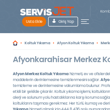
Kombi
Usta Ekle
Giriş Yap
Koltuk Yıkama
Afyon Koltuk Yıkama
Merk
Afyonkarahisar Merkez Ko
Afyon Merkez Koltuk Yıkama
hizmeti, ev ve ofislerdek
maddelerin derinlemesine temizlenmesini sağlar.
Afyo
temizleme ve derinlemesine vakumlama bulunur. Profesyon
etkili bir şekilde çıkarılır. Koltuk yıkama işlemi, koltukl
alerji ve solunum yolu hastalıklarına karşı koruma sağl
koltuklarını taşıması gerekmez. Her türlü kumaş ve deri
Yıkama
hizmeti almak için 444 8 436 nolu numaradan bi