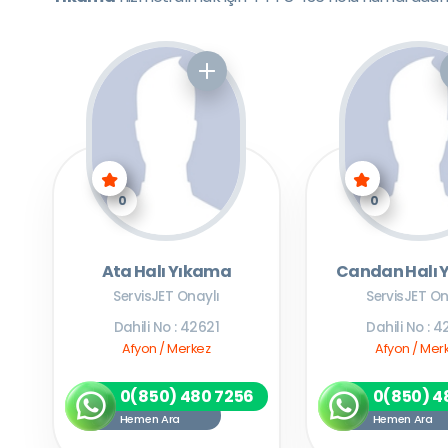
0
0
Ata Halı Yıkama
Candan Halı 
ServisJET Onaylı
ServisJET On
Dahili No : 42621
Dahili No : 4
Afyon / Merkez
Afyon / Mer
0(850) 480 7256
0(850) 4
Hemen Ara
Hemen Ara