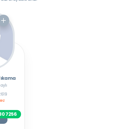
Yıkama
aylı
2619
kez
80 7256