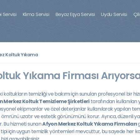
 Servisi
Klima Servisi
Beyaz Eşya Servisi
Uydu Servisi
Çil
ez Koltuk Yıkama
ltuk Yıkama Firması Arıyorsa
i koltukların temizliği ve bakımı için sunulan profesyonel bir hizm
n Merkez Koltuk Temizleme Şirketleri
tarafından kullanılan
el ekipmanlar ve özel deterjanlar kullanılarak yapılan temizlik
arın ömrünü uzatır ve estetik görünümünü korur. Ayrıca, düzenli ya
ar. Bu hizmeti sunan
Afyon Merkez Koltuk Yıkama Firmaları
g
 tipi için uygun temizlik yöntemleri mevcuttur, bu sayede her ko
zi arayabilirsiniz.