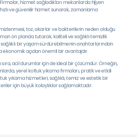
 Firmalar, hizmet sağladıkları mekanlarda hijyen
 hızlı ve güvenilir hizmet sunarak, zamanlama
emizlenmesi, toz, akarlar ve bakterilerin neden olduğu
n ön planda tutarak, kaliteli ve sağlıklı temizlik
de sağlıklı bir yaşam sürdürebilmenin anahtarlarından
 da ekonomik açıdan önemli bir avantajdır.
ıra, acil durumlar için de ideal bir çözümdür. Örneğin,
arda, yerel koltuk yıkama firmaları, pratik ve etkili
k yıkama hizmetleri, sağlıklı, temiz ve estetik bir
iler için büyük kolaylıklar sağlamaktadır.