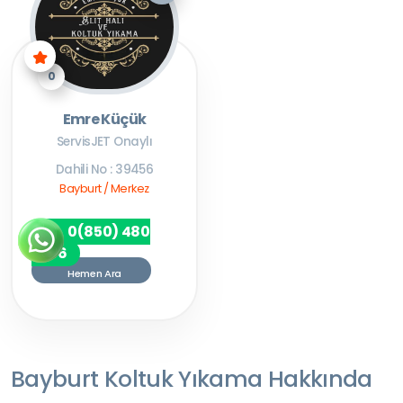
0
Emre Küçük
ServisJET Onaylı
Dahili No : 39456
Bayburt / Merkez
0(850) 480
7256
Hemen Ara
Bayburt Koltuk Yıkama Hakkında