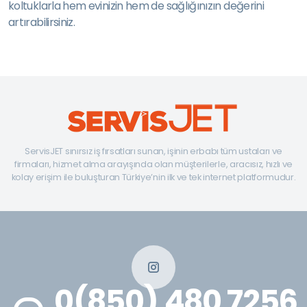
koltuklarla hem evinizin hem de sağlığınızın değerini
artırabilirsiniz.
ServisJET sınırsız iş fırsatları sunan, işinin erbabı tüm ustaları ve
firmaları, hizmet alma arayışında olan müşterilerle, aracısız, hızlı ve
kolay erişim ile buluşturan Türkiye’nin ilk ve tek internet platformudur.
0(850) 480 7256