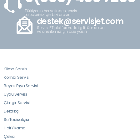
Türkiyenin her yerinden servis
talepleriniz için bizi arayın.
destek@servisjet.com
ServisJET platformu ile ilgili tüm sorun
ve önerileriniz için bize yazın.
Klima Servisi
Kombi Servisi
Beyaz Eşya Servisi
Uydu Servisi
Çilingir Servisi
Elektrikçi
Su Tesisatçısı
Halı Yıkama
Çekici