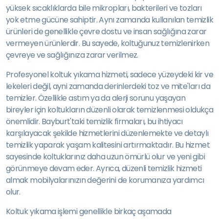
yüksek sıcaklıklarda bile mikropları, bakterileri ve tozları
yok etme gücüne sahiptir. Aynı zamanda kullanılan temizlik
ürünleri de genellikle çevre dostu ve insan sağlığına zarar
vermeyen ürünlerdir. Bu sayede, koltuğunuz temizlenirken
çevreye ve sağlığınıza zarar verilmez.
Profesyonel koltuk yıkama hizmeti, sadece yüzeydeki kir ve
lekeleri değil, ayni zamanda derinlerdeki toz ve mite'ları da
temizler. Özellikle astım ya da alerji sorunu yaşayan
bireyler için koltukların düzenli olarak temizlenmesi oldukça
önemlidir. Bayburt'taki temizlik firmaları, bu ihtiyacı
karşılayacak şekilde hizmetlerini düzenlemekte ve detaylı
temizlik yaparak yaşam kalitesini artırmaktadır. Bu hizmet
sayesinde koltuklarınız daha uzun ömürlü olur ve yeni gibi
görünmeye devam eder. Ayrıca, düzenli temizlik hizmeti
almak mobilyalarınızın değerini de korumanıza yardımcı
olur.
Koltuk yıkama işlemi genellikle birkaç aşamada