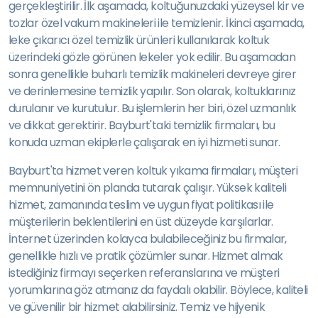
gerçekleştirilir. İlk aşamada, koltuğunuzdaki yüzeysel kir ve
tozlar özel vakum makineleri ile temizlenir. İkinci aşamada,
leke çıkarıcı özel temizlik ürünleri kullanılarak koltuk
üzerindeki gözle görünen lekeler yok edilir. Bu aşamadan
sonra genellikle buharlı temizlik makineleri devreye girer
ve derinlemesine temizlik yapılır. Son olarak, koltuklarınız
durulanır ve kurutulur. Bu işlemlerin her biri, özel uzmanlık
ve dikkat gerektirir. Bayburt'taki temizlik firmaları, bu
konuda uzman ekiplerle çalışarak en iyi hizmeti sunar.
Bayburt'ta hizmet veren koltuk yıkama firmaları, müşteri
memnuniyetini ön planda tutarak çalışır. Yüksek kaliteli
hizmet, zamanında teslim ve uygun fiyat politikası ile
müşterilerin beklentilerini en üst düzeyde karşılarlar.
İnternet üzerinden kolayca bulabileceğiniz bu firmalar,
genellikle hızlı ve pratik çözümler sunar. Hizmet almak
istediğiniz firmayı seçerken referanslarına ve müşteri
yorumlarına göz atmanız da faydalı olabilir. Böylece, kaliteli
ve güvenilir bir hizmet alabilirsiniz. Temiz ve hijyenik