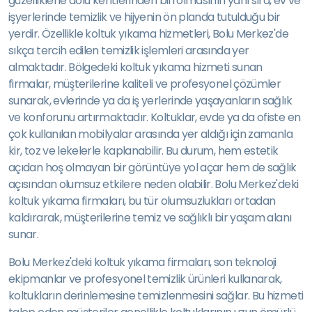
güzelliklerle dolu kentlerinden biri olmasının yanı sıra, ev ve
işyerlerinde temizlik ve hijyenin ön planda tutulduğu bir
yerdir. Özellikle koltuk yıkama hizmetleri, Bolu Merkez'de
sıkça tercih edilen temizlik işlemleri arasında yer
almaktadır. Bölgedeki koltuk yıkama hizmeti sunan
firmalar, müşterilerine kaliteli ve profesyonel çözümler
sunarak, evlerinde ya da iş yerlerinde yaşayanların sağlık
ve konforunu artırmaktadır. Koltuklar, evde ya da ofiste en
çok kullanılan mobilyalar arasında yer aldığı için zamanla
kir, toz ve lekelerle kaplanabilir. Bu durum, hem estetik
açıdan hoş olmayan bir görüntüye yol açar hem de sağlık
açısından olumsuz etkilere neden olabilir. Bolu Merkez'deki
koltuk yıkama firmaları, bu tür olumsuzlukları ortadan
kaldırarak, müşterilerine temiz ve sağlıklı bir yaşam alanı
sunar.
Bolu Merkez'deki koltuk yıkama firmaları, son teknoloji
ekipmanlar ve profesyonel temizlik ürünleri kullanarak,
koltukların derinlemesine temizlenmesini sağlar. Bu hizmeti