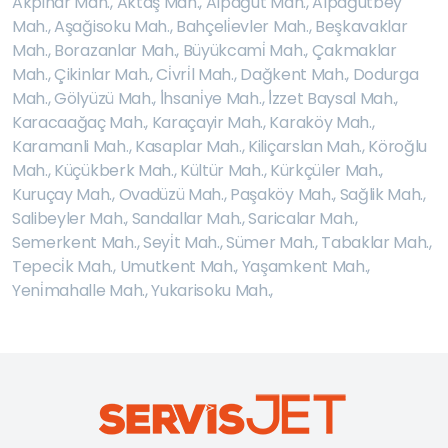
Akpinar Mah.
,
Aktaş Mah.
,
Alpağut Mah.
,
Alpağutbey
Mah.
,
Aşağisoku Mah.
,
Bahçeli̇evler Mah.
,
Beşkavaklar
Mah.
,
Borazanlar Mah.
,
Büyükcami̇ Mah.
,
Çakmaklar
Mah.
,
Çikinlar Mah.
,
Ci̇vri̇l Mah.
,
Dağkent Mah.
,
Dodurga
Mah.
,
Gölyüzü Mah.
,
İ̇hsani̇ye Mah.
,
İ̇zzet Baysal Mah.
,
Karacaağaç Mah.
,
Karaçayir Mah.
,
Karaköy Mah.
,
Karamanli Mah.
,
Kasaplar Mah.
,
Kiliçarslan Mah.
,
Köroğlu
Mah.
,
Küçükberk Mah.
,
Kültür Mah.
,
Kürkçüler Mah.
,
Kuruçay Mah.
,
Ovadüzü Mah.
,
Paşaköy Mah.
,
Sağlik Mah.
,
Salibeyler Mah.
,
Sandallar Mah.
,
Saricalar Mah.
,
Semerkent Mah.
,
Seyi̇t Mah.
,
Sümer Mah.
,
Tabaklar Mah.
,
Tepeci̇k Mah.
,
Umutkent Mah.
,
Yaşamkent Mah.
,
Yeni̇mahalle Mah.
,
Yukarisoku Mah.
,