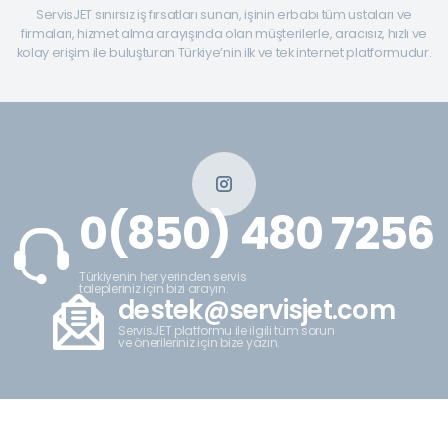
ServisJET sınırsız iş fırsatları sunan, işinin erbabı tüm ustaları ve
firmaları, hizmet alma arayışında olan müşterilerle, aracısız, hızlı ve
kolay erişim ile buluşturan Türkiye’nin ilk ve tek internet platformudur.
0(850) 480 7256
Türkiyenin her yerinden servis
talepleriniz için bizi arayın.
destek@servisjet.com
ServisJET platformu ile ilgili tüm sorun
ve önerileriniz için bize yazın.