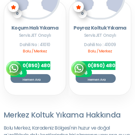
0
0
Koçum Halı Yıkama
Poyraz Koltuk Yıkama
ServisJET Onaylı
ServisJET Onaylı
Dahili No : 41010
Dahili No : 41009
Bolu / Merkez
Bolu / Merkez
0(850) 480
0(850) 480
7256
7256
Hemen Ara
Hemen Ara
Merkez Koltuk Yıkama Hakkında
Bolu Merkez, Karadeniz Bölgesi'nin huzur ve doğal