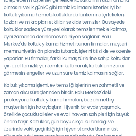
talep eden müşteriler genellikle koltuklarının uzun ömürlü
olmasını ve ilk günkü gibi temiz kalmasını isterler. İyi bir
koltuk yıkama hizmeti, koltuklarda biriken inatçı lekeleri,
tozları ve mikropları etkili bir şekilde temizler. Bu sayede
koltuklar sadece yüzeysel olarak temizlenmekle kalmaz,
aynı zamanda derinlemesine hijyen sağlanır. Bolu
Merkez'de koltuk yıkama hizmeti sunan firmalar, müşteri
memnuniyetini ön planda tutarak, işlerini titizlikle ve özenle
yaparlar. Bu firmalar, farklı kumaş türlerine sahip koltuklar
için özel temizlik yöntemleri kullanarak, koltukların zarar
görmesini engeller ve uzun süre temiz kalmasını sağlar.
Koltuk yıkama işlemi, ev temizliği işlerinin en zahmetli ve
zaman alıcı süreçlerinden biridir. Bolu Merkez'deki
profesyonel koltuk yıkama firmaları, bu zahmetli işi
müşterileri için kolaylaştırır. Hijyenik bir evde yaşamak,
özellikle çocuklu aileler ve evcil hayvan sahipleri için büyük
önem taşır. Koltuklar, gün boyu sıkça kullanıldığı ve
üzerinde vakit geçirildiği için hijyen standartlarının üst