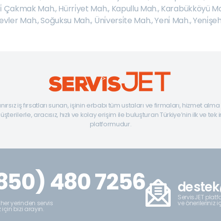
i̇ Çakmak Mah.
,
Hürri̇yet Mah.
,
Kapullu Mah.
,
Karabükköyü Ma
̇nevler Mah.
,
Soğuksu Mah.
,
Üni̇versi̇te Mah.
,
Yeni̇ Mah.
,
Yeni̇şeh
ınırsız iş fırsatları sunan, işinin erbabı tüm ustaları ve firmaları, hizmet alm
şterilerle, aracısız, hızlı ve kolay erişim ile buluşturan Türkiye’nin ilk ve tek 
platformudur.
850) 480 7256
destek
ServisJET platfo
ve önerileriniz i
 her yerinden servis
z için bizi arayın.