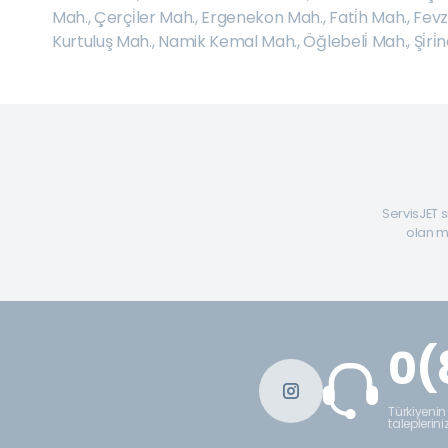
Mah.
,
Çerçi̇ler Mah.
,
Ergenekon Mah.
,
Fati̇h Mah.
,
Fevz
Kurtuluş Mah.
,
Namik Kemal Mah.
,
Öğlebeli̇ Mah.
,
Şi̇ri
ServisJET s
olan mü
0(
Türkiyenin
taleplerini