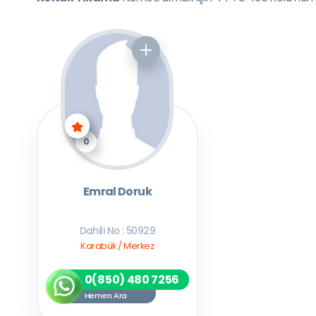
0
Emral Doruk
Dahili No : 50929
Karabük / Merkez
0(850) 480 7256
Hemen Ara