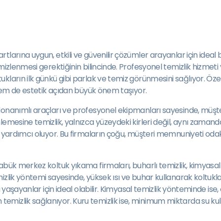
arına uygun, etkili ve güvenilir çözümler arayanlar için ideal b
mizlenmesi gerektiğinin bilincinde. Profesyonel temizlik hizmeti 
ların ilk günkü gibi parlak ve temiz görünmesini sağlıyor. Özell
k hem de estetik açıdan büyük önem taşıyor.
nanımlı araçları ve profesyonel ekipmanları sayesinde, müşterile
emesine temizlik, yalnızca yüzeydeki kirleri değil, aynı zamanda 
yardımcı oluyor. Bu firmaların çoğu, müşteri memnuniyeti odaklı ç
ük merkez koltuk yıkama firmaları, buharlı temizlik, kimyasal tem
zlik yöntemi sayesinde, yüksek ısı ve buhar kullanarak koltuklar
 yaşayanlar için ideal olabilir. Kimyasal temizlik yönteminde ise,
mizlik sağlanıyor. Kuru temizlik ise, minimum miktarda su kulla