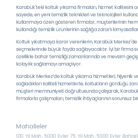
Karabük'teki koltuk yıkama firmaları, hizmet kalitesin
sayede, en yeni temizlik teknikleri ve teknolojileri kul
kullanmaya özen gösteren firmalar, müşterilerinin hem 
kullandığı temizlik ürünlerinin sağlığa zararlı kimyasal
Koltuk yıkatmaya karar verenlerin, Karabük Merkez'de h
seçmelerinde büyük fayda sağlayacaktır. İyi bir firma s
özellikle bahar temizliği zamanlarında ve mevsim geçişle
kolaylık sağlamayı amaçlıyor.
Karabük Merkez’de koltuk yıkama hizmetleri, hijyenik ve 
sağladıkları kaliteli hizmetlerle, koltukların gördüğü zar
müşteri memnuniyeti doğrultusunda çalışarak, Karabük sa
firmalarla çalışmaları, temizlik ihtiyaçlarının sorunsuz b
Mahalleler
100. Yil Mah.
,
5000 Evler 75. Yil Mah.
,
5000 Evler Bahçeli