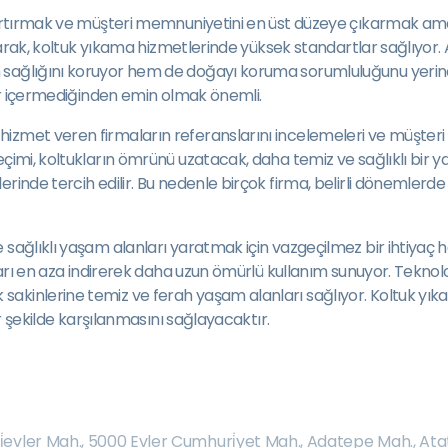
i artırmak ve müşteri memnuniyetini en üst düzeye çıkarmak amac
lanarak, koltuk yıkama hizmetlerinde yüksek standartlar sağlıyor
sağlığını koruyor hem de doğayı koruma sorumluluğunu yerine g
lar içermediğinden emin olmak önemli.
izmet veren firmaların referanslarını incelemeleri ve müşteri
eçimi, koltukların ömrünü uzatacak, daha temiz ve sağlıklı bir y
rinde tercih edilir. Bu nedenle birçok firma, belirli dönemlerde
sağlıklı yaşam alanları yaratmak için vazgeçilmez bir ihtiyaç h
arı en aza indirerek daha uzun ömürlü kullanım sunuyor. Teknolojin
kinlerine temiz ve ferah yaşam alanları sağlıyor. Koltuk yıkama
ir şekilde karşılanmasını sağlayacaktır.
̇evler Mah.
,
5000 Evler Cumhuri̇yet Mah.
,
Adatepe Mah.
,
Ata