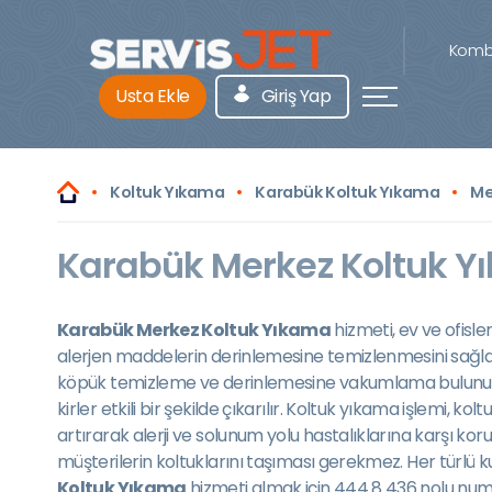
Kombi
Usta Ekle
Giriş Yap
Koltuk Yıkama
Karabük Koltuk Yıkama
Me
Karabük Merkez Koltuk Yı
Karabük Merkez Koltuk Yıkama
hizmeti, ev ve ofisle
alerjen maddelerin derinlemesine temizlenmesini sağla
köpük temizleme ve derinlemesine vakumlama bulunur. Pr
kirler etkili bir şekilde çıkarılır. Koltuk yıkama işlemi, 
artırarak alerji ve solunum yolu hastalıklarına karşı ko
müşterilerin koltuklarını taşıması gerekmez. Her türlü k
Koltuk Yıkama
hizmeti almak için 444 8 436 nolu numar