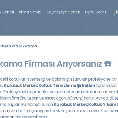
 Servisi
Klima Servisi
Beyaz Eşya Servisi
Uydu Servisi
Çil
rkez Koltuk Yıkama
kama Firması Arıyorsanız ☎️
rdeki koltukların temizliği ve bakımı için sunulan profesyonel bir h
r.
Karabük Merkez Koltuk Temizleme Şirketleri
tarafından 
ofesyonel ekipmanlar ve özel deterjanlar kullanılarak yapılan 
koltukların ömrünü uzatır ve estetik görünümünü korur. Ayrıca, düze
ruma sağlar. Bu hizmeti sunan
Karabük Merkez Koltuk Yıkama
umaş ve deri tipi için uygun temizlik yöntemleri mevcuttur, bu 
adan bizi arayabilirsiniz.