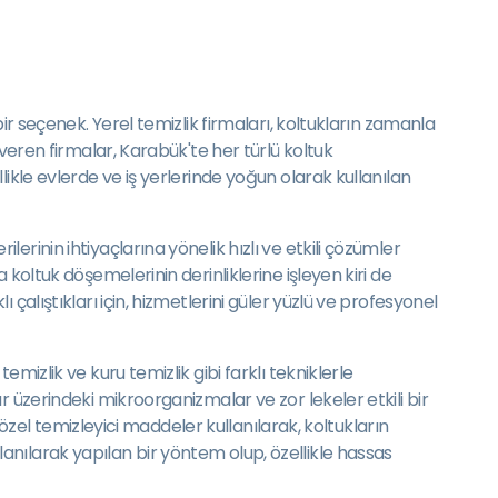
ir seçenek. Yerel temizlik firmaları, koltukların zamanla
veren firmalar, Karabük'te her türlü koltuk
ikle evlerde ve iş yerlerinde yoğun olarak kullanılan
rinin ihtiyaçlarına yönelik hızlı ve etkili çözümler
koltuk döşemelerinin derinliklerine işleyen kiri de
alıştıkları için, hizmetlerini güler yüzlü ve profesyonel
izlik ve kuru temizlik gibi farklı tekniklerle
 üzerindeki mikroorganizmalar ve zor lekeler etkili bir
 özel temizleyici maddeler kullanılarak, koltukların
nılarak yapılan bir yöntem olup, özellikle hassas