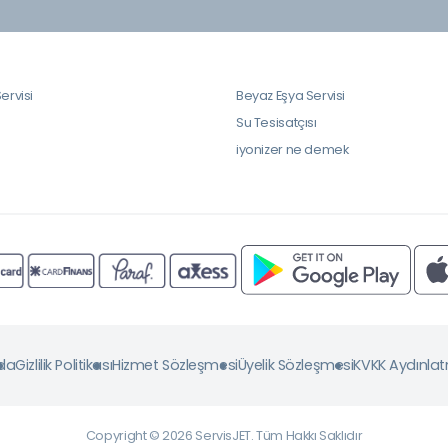
ervisi
Beyaz Eşya Servisi
i
Su Tesisatçısı
iyonizer ne demek
da
Gizlilik Politikası
Hizmet Sözleşmesi
Üyelik Sözleşmesi
KVKK Aydınla
Copyright © 2026 ServisJET. Tüm Hakkı Saklıdır