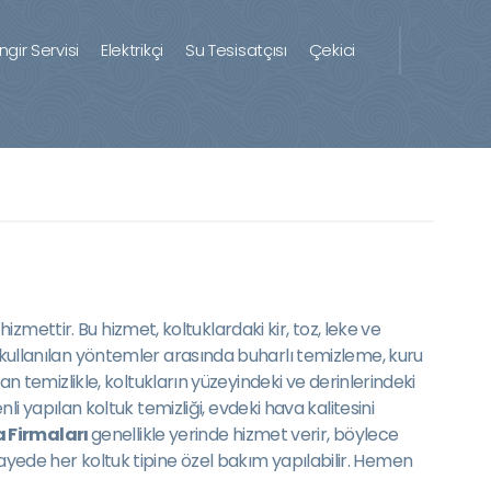
ingir Servisi
Elektrikçi
Su Tesisatçısı
Çekici
izmettir. Bu hizmet, koltuklardaki kir, toz, leke ve
kullanılan yöntemler arasında buharlı temizleme, kuru
temizlikle, koltukların yüzeyindeki ve derinlerindeki
nli yapılan koltuk temizliği, evdeki hava kalitesini
 Firmaları
genellikle yerinde hizmet verir, böylece
sayede her koltuk tipine özel bakım yapılabilir. Hemen