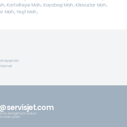
h.
,
Kartaltepe Mah.
,
Kayabaşi Mah.
,
Kilavuzlar Mah.
,
i̇r Mah.
,
Yeşi̇l Mah.
,
a arayışında
internet
@servisjet.com
rmu ile ilgili tüm sorun
çin bize yazın.