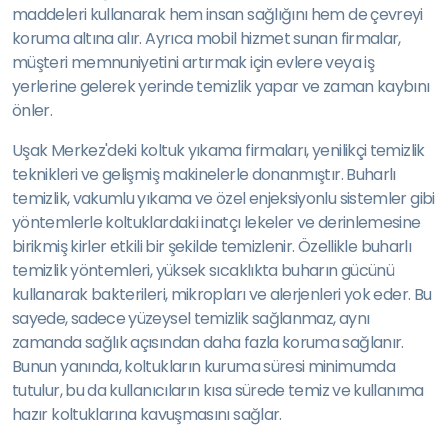
maddeleri kullanarak hem insan sağlığını hem de çevreyi
koruma altına alır. Ayrıca mobil hizmet sunan firmalar,
müşteri memnuniyetini artırmak için evlere veya iş
yerlerine gelerek yerinde temizlik yapar ve zaman kaybını
önler.
Uşak Merkez'deki koltuk yıkama firmaları, yenilikçi temizlik
teknikleri ve gelişmiş makinelerle donanmıştır. Buharlı
temizlik, vakumlu yıkama ve özel enjeksiyonlu sistemler gibi
yöntemlerle koltuklardaki inatçı lekeler ve derinlemesine
birikmiş kirler etkili bir şekilde temizlenir. Özellikle buharlı
temizlik yöntemleri, yüksek sıcaklıkta buharın gücünü
kullanarak bakterileri, mikropları ve alerjenleri yok eder. Bu
sayede, sadece yüzeysel temizlik sağlanmaz, aynı
zamanda sağlık açısından daha fazla koruma sağlanır.
Bunun yanında, koltukların kuruma süresi minimumda
tutulur, bu da kullanıcıların kısa sürede temiz ve kullanıma
hazır koltuklarına kavuşmasını sağlar.