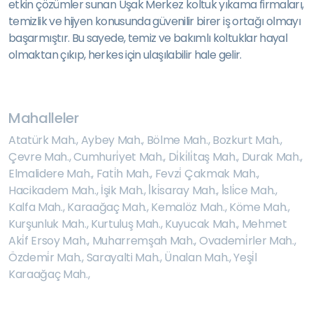
etkin çözümler sunan Uşak Merkez koltuk yıkama firmaları,
temizlik ve hijyen konusunda güvenilir birer iş ortağı olmayı
başarmıştır. Bu sayede, temiz ve bakımlı koltuklar hayal
olmaktan çıkıp, herkes için ulaşılabilir hale gelir.
Mahalleler
Atatürk Mah.
,
Aybey Mah.
,
Bölme Mah.
,
Bozkurt Mah.
,
Çevre Mah.
,
Cumhuri̇yet Mah.
,
Di̇ki̇li̇taş Mah.
,
Durak Mah.
,
Elmalidere Mah.
,
Fati̇h Mah.
,
Fevzi̇ Çakmak Mah.
,
Hacikadem Mah.
,
İşik Mah.
,
İ̇ki̇saray Mah.
,
İ̇sli̇ce Mah.
,
Kalfa Mah.
,
Karaağaç Mah.
,
Kemalöz Mah.
,
Köme Mah.
,
Kurşunluk Mah.
,
Kurtuluş Mah.
,
Kuyucak Mah.
,
Mehmet
Aki̇f Ersoy Mah.
,
Muharremşah Mah.
,
Ovademi̇rler Mah.
,
Özdemi̇r Mah.
,
Sarayalti Mah.
,
Ünalan Mah.
,
Yeşi̇l
Karaağaç Mah.
,