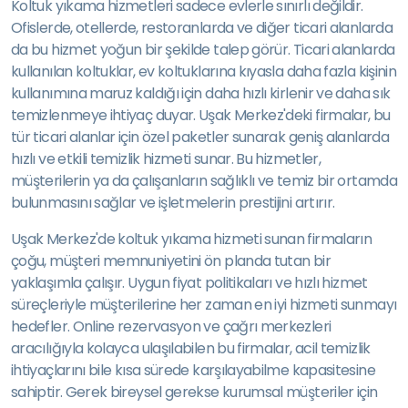
Koltuk yıkama hizmetleri sadece evlerle sınırlı değildir.
Ofislerde, otellerde, restoranlarda ve diğer ticari alanlarda
da bu hizmet yoğun bir şekilde talep görür. Ticari alanlarda
kullanılan koltuklar, ev koltuklarına kıyasla daha fazla kişinin
kullanımına maruz kaldığı için daha hızlı kirlenir ve daha sık
temizlenmeye ihtiyaç duyar. Uşak Merkez'deki firmalar, bu
tür ticari alanlar için özel paketler sunarak geniş alanlarda
hızlı ve etkili temizlik hizmeti sunar. Bu hizmetler,
müşterilerin ya da çalışanların sağlıklı ve temiz bir ortamda
bulunmasını sağlar ve işletmelerin prestijini artırır.
Uşak Merkez'de koltuk yıkama hizmeti sunan firmaların
çoğu, müşteri memnuniyetini ön planda tutan bir
yaklaşımla çalışır. Uygun fiyat politikaları ve hızlı hizmet
süreçleriyle müşterilerine her zaman en iyi hizmeti sunmayı
hedefler. Online rezervasyon ve çağrı merkezleri
aracılığıyla kolayca ulaşılabilen bu firmalar, acil temizlik
ihtiyaçlarını bile kısa sürede karşılayabilme kapasitesine
sahiptir. Gerek bireysel gerekse kurumsal müşteriler için