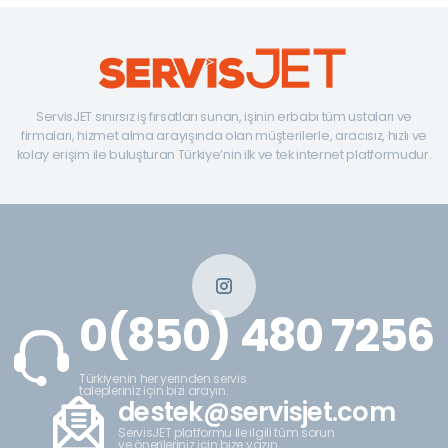
ServisJET sınırsız iş fırsatları sunan, işinin erbabı tüm ustaları ve
firmaları, hizmet alma arayışında olan müşterilerle, aracısız, hızlı ve
kolay erişim ile buluşturan Türkiye’nin ilk ve tek internet platformudur.
0(850) 480 7256
Türkiyenin her yerinden servis
talepleriniz için bizi arayın.
destek@servisjet.com
ServisJET platformu ile ilgili tüm sorun
ve önerileriniz için bize yazın.