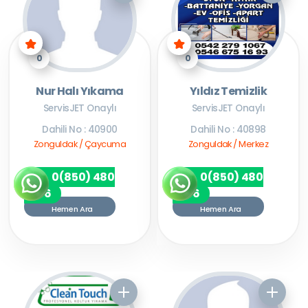
0
0
Nur Halı Yıkama
Yıldız Temizlik
ServisJET Onaylı
ServisJET Onaylı
Dahili No : 40900
Dahili No : 40898
Zonguldak / Çaycuma
Zonguldak / Merkez
0(850) 480
0(850) 480
7256
7256
Hemen Ara
Hemen Ara