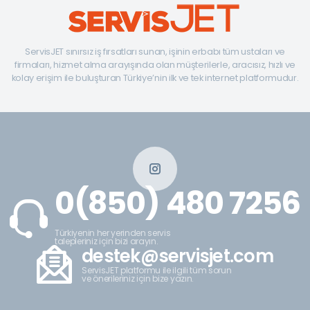
ServisJET sınırsız iş fırsatları sunan, işinin erbabı tüm ustaları ve
firmaları, hizmet alma arayışında olan müşterilerle, aracısız, hızlı ve
kolay erişim ile buluşturan Türkiye’nin ilk ve tek internet platformudur.
0(850) 480 7256
Türkiyenin her yerinden servis
talepleriniz için bizi arayın.
destek@servisjet.com
ServisJET platformu ile ilgili tüm sorun
ve önerileriniz için bize yazın.