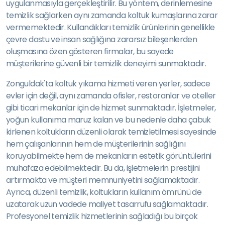
uygulanmasıyla gerçekleştirilir. Bu yöntem, derinlemesine
temizlik sağlarken aynı zamanda koltuk kumaşlarına zarar
vermemektedir. Kullandıkları temizlik ürünlerinin genellikle
çevre dostu ve insan sağlığına zararsız bileşenlerden
oluşmasına özen gösteren firmalar, bu sayede
müşterilerine güvenli bir temizlik deneyimi sunmaktadır.
Zonguldak'ta koltuk yıkama hizmeti veren yerler, sadece
evler için değil, aynı zamanda ofisler, restoranlar ve oteller
gibi ticari mekanlar için de hizmet sunmaktadır. İşletmeler,
yoğun kullanıma maruz kalan ve bu nedenle daha çabuk
kirlenen koltukların düzenli olarak temizletilmesi sayesinde
hem çalışanlarının hem de müşterilerinin sağlığını
koruyabilmekte hem de mekanların estetik görüntülerini
muhafaza edebilmektedir. Bu da, işletmelerin prestijini
artırmakta ve müşteri memnuniyetini sağlamaktadır.
Ayrıca, düzenli temizlik, koltukların kullanım ömrünü de
uzatarak uzun vadede maliyet tasarrufu sağlamaktadır.
Profesyonel temizlik hizmetlerinin sağladığı bu birçok