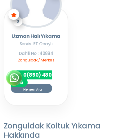
0
Uzman Halı Yıkama
ServisJET Onaylı
Dahili No : 40884
Zonguldak / Merkez
0(850) 480
7256
Hemen Ara
Zonguldak Koltuk Yıkama
Hakkında