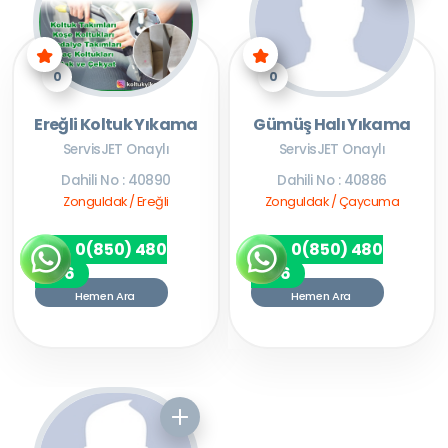
0
0
Ereğli Koltuk Yıkama
Gümüş Halı Yıkama
ServisJET Onaylı
ServisJET Onaylı
Dahili No : 40890
Dahili No : 40886
Zonguldak / Ereğli
Zonguldak / Çaycuma
0(850) 480
0(850) 480
7256
7256
Hemen Ara
Hemen Ara