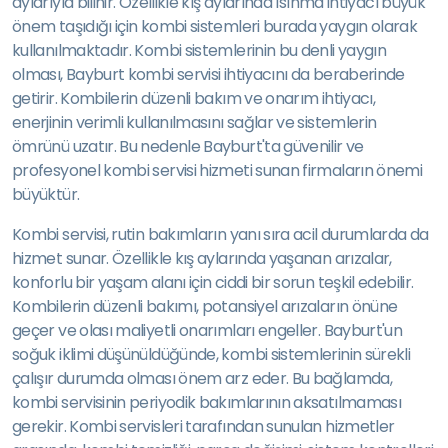
aylarıyla bilinir. Özellikle kış aylarında ısınma ihtiyacı büyük
önem taşıdığı için kombi sistemleri burada yaygın olarak
kullanılmaktadır. Kombi sistemlerinin bu denli yaygın
olması, Bayburt kombi servisi ihtiyacını da beraberinde
getirir. Kombilerin düzenli bakım ve onarım ihtiyacı,
enerjinin verimli kullanılmasını sağlar ve sistemlerin
ömrünü uzatır. Bu nedenle Bayburt'ta güvenilir ve
profesyonel kombi servisi hizmeti sunan firmaların önemi
büyüktür.
Kombi servisi, rutin bakımların yanı sıra acil durumlarda da
hizmet sunar. Özellikle kış aylarında yaşanan arızalar,
konforlu bir yaşam alanı için ciddi bir sorun teşkil edebilir.
Kombilerin düzenli bakımı, potansiyel arızaların önüne
geçer ve olası maliyetli onarımları engeller. Bayburt'un
soğuk iklimi düşünüldüğünde, kombi sistemlerinin sürekli
çalışır durumda olması önem arz eder. Bu bağlamda,
kombi servisinin periyodik bakımlarının aksatılmaması
gerekir. Kombi servisleri tarafından sunulan hizmetler