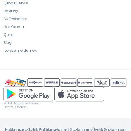
Çilingir Servisi
Elektrikçi
Su Tesisatçısı
Halı Yıkama
Çekici
Blog
iyonizer ne demek
Mobil Uygulamalarımızı
Ücretsiz İndirin!
Hakkımızda
Gizlilik Politikası
Hizmet Sözleşmesi
Üyelik Sözleşmesi