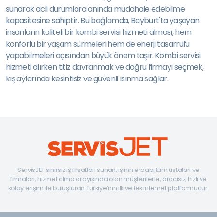
sunarak acil durumlara anında müdahale edebilme
kapasitesine sahiptir. Bu bağlamda, Bayburt'ta yaşayan
insanların kaliteli bir kombi servisi hizmeti alması, hem
konforlu bir yaşam sürmeleri hem de enerji tasarrufu
yapabilmeleri açısından büyük önem taşır. Kombi servisi
hizmeti alırken titiz davranmak ve doğru firmayı seçmek,
kış aylarında kesintisiz ve güvenli ısınma sağlar.
ServisJET sınırsız iş fırsatları sunan, işinin erbabı tüm ustaları ve
firmaları, hizmet alma arayışında olan müşterilerle, aracısız, hızlı ve
kolay erişim ile buluşturan Türkiye’nin ilk ve tek internet platformudur.