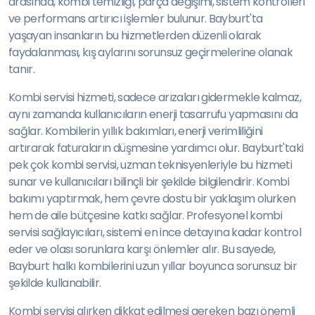
arasında, kombi temizliği, parça değişimi, sistem kontrolleri
ve performans artırıcı işlemler bulunur. Bayburt'ta
yaşayan insanların bu hizmetlerden düzenli olarak
faydalanması, kış aylarını sorunsuz geçirmelerine olanak
tanır.
Kombi servisi hizmeti, sadece arızaları gidermekle kalmaz,
aynı zamanda kullanıcıların enerji tasarrufu yapmasını da
sağlar. Kombilerin yıllık bakımları, enerji verimliliğini
artırarak faturaların düşmesine yardımcı olur. Bayburt'taki
pek çok kombi servisi, uzman teknisyenleriyle bu hizmeti
sunar ve kullanıcıları bilinçli bir şekilde bilgilendirir. Kombi
bakımı yaptırmak, hem çevre dostu bir yaklaşım olurken
hem de aile bütçesine katkı sağlar. Profesyonel kombi
servisi sağlayıcıları, sistemi en ince detayına kadar kontrol
eder ve olası sorunlara karşı önlemler alır. Bu sayede,
Bayburt halkı kombilerini uzun yıllar boyunca sorunsuz bir
şekilde kullanabilir.
Kombi servisi alırken dikkat edilmesi gereken bazı önemli