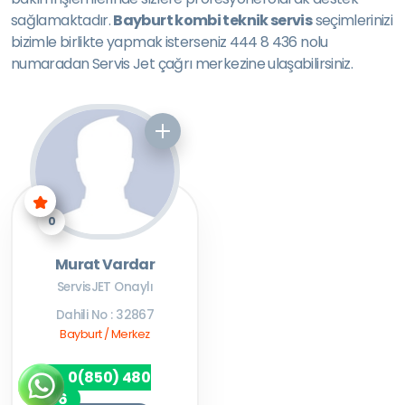
sağlamaktadır.
Bayburt kombi teknik servis
seçimlerinizi
bizimle birlikte yapmak isterseniz 444 8 436 nolu
numaradan Servis Jet çağrı merkezine ulaşabilirsiniz.
0
Murat Vardar
ServisJET Onaylı
Dahili No : 32867
Bayburt / Merkez
0(850) 480
7256