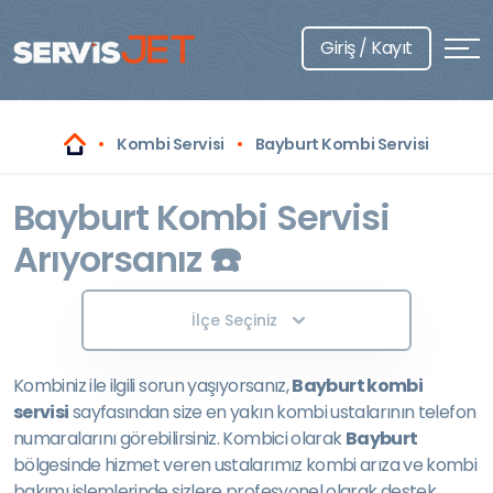
Giriş / Kayıt
Kombi Servisi
Bayburt Kombi Servisi
Bayburt Kombi Servisi
Arıyorsanız ☎️
İlçe Seçiniz
Kombiniz ile ilgili sorun yaşıyorsanız,
Bayburt kombi
servisi
sayfasından size en yakın kombi ustalarının telefon
numaralarını görebilirsiniz. Kombici olarak
Bayburt
bölgesinde hizmet veren ustalarımız kombi arıza ve kombi
bakımı işlemlerinde sizlere profesyonel olarak destek