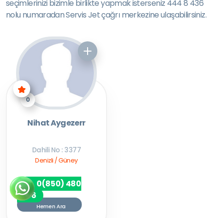
seçimlerinizi bizimle birlikte yapmak isterseniz 444 8 436
nolu numaradan Servis Jet çağrı merkezine ulaşabilirsiniz.
0
Nihat Aygezerr
Dahili No : 3377
Denizli / Güney
0(850) 480
7256
Hemen Ara