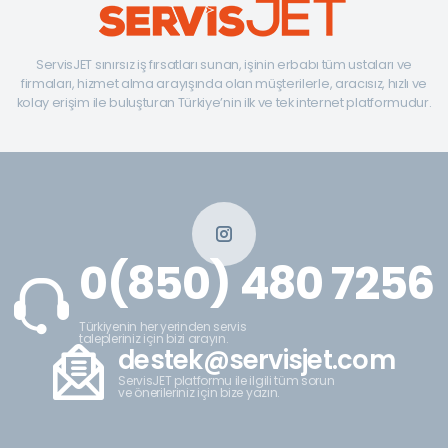
ServisJET sınırsız iş fırsatları sunan, işinin erbabı tüm ustaları ve
firmaları, hizmet alma arayışında olan müşterilerle, aracısız, hızlı ve
kolay erişim ile buluşturan Türkiye’nin ilk ve tek internet platformudur.
0(850) 480 7256
Türkiyenin her yerinden servis
talepleriniz için bizi arayın.
destek@servisjet.com
ServisJET platformu ile ilgili tüm sorun
ve önerileriniz için bize yazın.