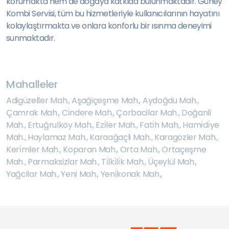
korumakta hem de doğaya katkıda bulunmaktadır. Güney
Kombi Servisi, tüm bu hizmetleriyle kullanıcılarının hayatını
kolaylaştırmakta ve onlara konforlu bir ısınma deneyimi
sunmaktadır.
Mahalleler
Adigüzeller Mah.
,
Aşağiçeşme Mah.
,
Aydoğdu Mah.
,
Çamrak Mah.
,
Ci̇ndere Mah.
,
Çorbacilar Mah.
,
Doğanli
Mah.
,
Ertuğrulköy Mah.
,
Ezi̇ler Mah.
,
Fati̇h Mah.
,
Hami̇di̇ye
Mah.
,
Haylamaz Mah.
,
Karaağaçli Mah.
,
Karagözler Mah.
,
Keri̇mler Mah.
,
Koparan Mah.
,
Orta Mah.
,
Ortaçeşme
Mah.
,
Parmaksizlar Mah.
,
Ti̇lki̇li̇k Mah.
,
Üçeylül Mah.
,
Yağcilar Mah.
,
Yeni̇ Mah.
,
Yeni̇konak Mah.
,