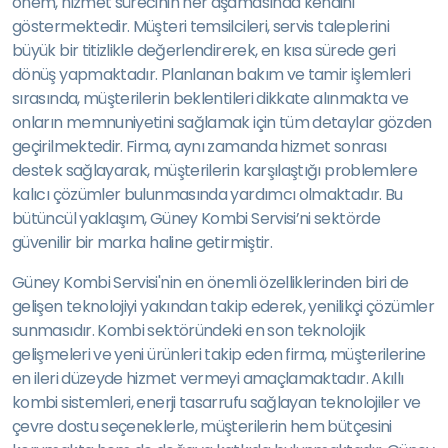
önem, hizmet sürecinin her aşamasında kendini
göstermektedir. Müşteri temsilcileri, servis taleplerini
büyük bir titizlikle değerlendirerek, en kısa sürede geri
dönüş yapmaktadır. Planlanan bakım ve tamir işlemleri
sırasında, müşterilerin beklentileri dikkate alınmakta ve
onların memnuniyetini sağlamak için tüm detaylar gözden
geçirilmektedir. Firma, aynı zamanda hizmet sonrası
destek sağlayarak, müşterilerin karşılaştığı problemlere
kalıcı çözümler bulunmasında yardımcı olmaktadır. Bu
bütüncül yaklaşım, Güney Kombi Servisi’ni sektörde
güvenilir bir marka haline getirmiştir.
Güney Kombi Servisi'nin en önemli özelliklerinden biri de
gelişen teknolojiyi yakından takip ederek, yenilikçi çözümler
sunmasıdır. Kombi sektöründeki en son teknolojik
gelişmeleri ve yeni ürünleri takip eden firma, müşterilerine
en ileri düzeyde hizmet vermeyi amaçlamaktadır. Akıllı
kombi sistemleri, enerji tasarrufu sağlayan teknolojiler ve
çevre dostu seçeneklerle, müşterilerin hem bütçesini