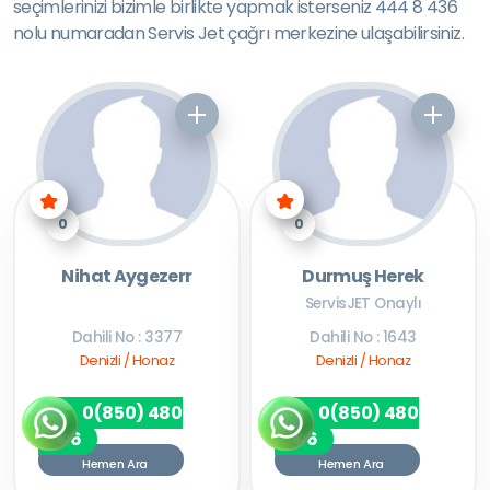
seçimlerinizi bizimle birlikte yapmak isterseniz 444 8 436
nolu numaradan Servis Jet çağrı merkezine ulaşabilirsiniz.
0
0
Nihat Aygezerr
Durmuş Herek
ServisJET Onaylı
Dahili No : 3377
Dahili No : 1643
Denizli / Honaz
Denizli / Honaz
0(850) 480
0(850) 480
7256
7256
Hemen Ara
Hemen Ara