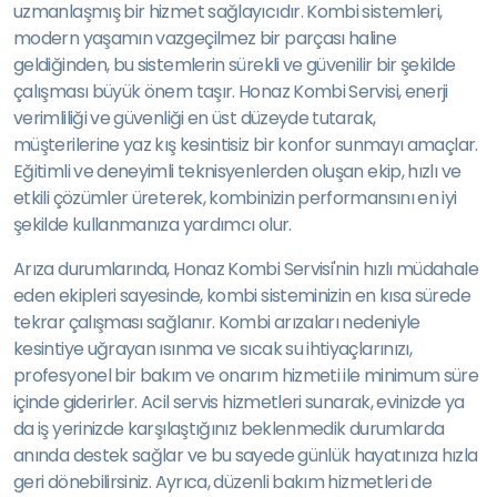
uzmanlaşmış bir hizmet sağlayıcıdır. Kombi sistemleri,
modern yaşamın vazgeçilmez bir parçası haline
geldiğinden, bu sistemlerin sürekli ve güvenilir bir şekilde
çalışması büyük önem taşır. Honaz Kombi Servisi, enerji
verimliliği ve güvenliği en üst düzeyde tutarak,
müşterilerine yaz kış kesintisiz bir konfor sunmayı amaçlar.
Eğitimli ve deneyimli teknisyenlerden oluşan ekip, hızlı ve
etkili çözümler üreterek, kombinizin performansını en iyi
şekilde kullanmanıza yardımcı olur.
Arıza durumlarında, Honaz Kombi Servisi'nin hızlı müdahale
eden ekipleri sayesinde, kombi sisteminizin en kısa sürede
tekrar çalışması sağlanır. Kombi arızaları nedeniyle
kesintiye uğrayan ısınma ve sıcak su ihtiyaçlarınızı,
profesyonel bir bakım ve onarım hizmeti ile minimum süre
içinde giderirler. Acil servis hizmetleri sunarak, evinizde ya
da iş yerinizde karşılaştığınız beklenmedik durumlarda
anında destek sağlar ve bu sayede günlük hayatınıza hızla
geri dönebilirsiniz. Ayrıca, düzenli bakım hizmetleri de