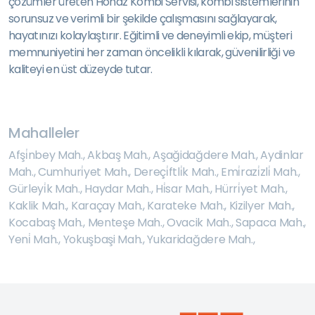
çözümler üreten Honaz Kombi Servisi, kombi sistemlerinin
sorunsuz ve verimli bir şekilde çalışmasını sağlayarak,
hayatınızı kolaylaştırır. Eğitimli ve deneyimli ekip, müşteri
memnuniyetini her zaman öncelikli kılarak, güvenilirliği ve
kaliteyi en üst düzeyde tutar.
Mahalleler
Afşi̇nbey Mah.
,
Akbaş Mah.
,
Aşağidağdere Mah.
,
Aydinlar
Mah.
,
Cumhuri̇yet Mah.
,
Dereçi̇ftli̇k Mah.
,
Emi̇razi̇zli̇ Mah.
,
Gürleyi̇k Mah.
,
Haydar Mah.
,
Hi̇sar Mah.
,
Hürri̇yet Mah.
,
Kaklik Mah.
,
Karaçay Mah.
,
Karateke Mah.
,
Kizilyer Mah.
,
Kocabaş Mah.
,
Menteşe Mah.
,
Ovacik Mah.
,
Sapaca Mah.
,
Yeni̇ Mah.
,
Yokuşbaşi Mah.
,
Yukaridağdere Mah.
,