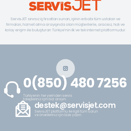
ServisJET sınırsız iş fırsatları sunan, işinin erbabı tüm ustaları ve
firmaları, hizmet alma arayışında olan müşterilerle, aracısız, hızlı ve
kolay erişim ile buluşturan Türkiye’nin ilk ve tek internet platformudur.
0(850) 480 7256
Türkiyenin her yerinden servis
talepleriniz için bizi arayın.
destek@servisjet.com
ServisJET platformu ile ilgili tüm sorun
ve önerileriniz için bize yazın.