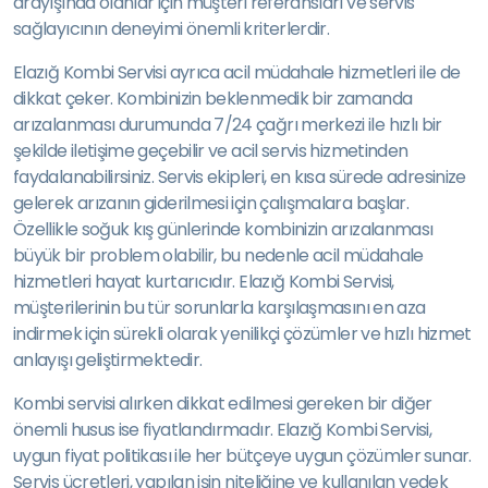
arayışında olanlar için müşteri referansları ve servis
sağlayıcının deneyimi önemli kriterlerdir.
Elazığ Kombi Servisi ayrıca acil müdahale hizmetleri ile de
dikkat çeker. Kombinizin beklenmedik bir zamanda
arızalanması durumunda 7/24 çağrı merkezi ile hızlı bir
şekilde iletişime geçebilir ve acil servis hizmetinden
faydalanabilirsiniz. Servis ekipleri, en kısa sürede adresinize
gelerek arızanın giderilmesi için çalışmalara başlar.
Özellikle soğuk kış günlerinde kombinizin arızalanması
büyük bir problem olabilir, bu nedenle acil müdahale
hizmetleri hayat kurtarıcıdır. Elazığ Kombi Servisi,
müşterilerinin bu tür sorunlarla karşılaşmasını en aza
indirmek için sürekli olarak yenilikçi çözümler ve hızlı hizmet
anlayışı geliştirmektedir.
Kombi servisi alırken dikkat edilmesi gereken bir diğer
önemli husus ise fiyatlandırmadır. Elazığ Kombi Servisi,
uygun fiyat politikası ile her bütçeye uygun çözümler sunar.
Servis ücretleri, yapılan işin niteliğine ve kullanılan yedek