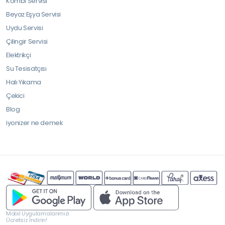
Kombi Servisi
Beyaz Eşya Servisi
Uydu Servisi
Çilingir Servisi
Elektrikçi
Su Tesisatçısı
Halı Yıkama
Çekici
Blog
iyonizer ne demek
Mobil Uygulamalarımızı
Ücretsiz İndirin!