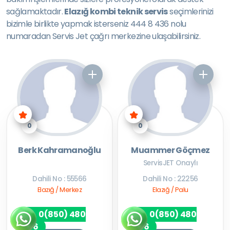
sağlamaktadır.
Elazığ kombi teknik servis
seçimlerinizi
bizimle birlikte yapmak isterseniz 444 8 436 nolu
numaradan Servis Jet çağrı merkezine ulaşabilirsiniz.
0
0
Berk Kahramanoğlu
Muammer Göçmez
ServisJET Onaylı
Dahili No : 55566
Dahili No : 22256
Elazığ / Merkez
Elazığ / Palu
0(850) 480
0(850) 480
7256
7256