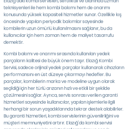
Elazığ'daki kombi servisleri, sertifikalı ve alanında uzman
teknisyenleri ile hem kombi bakımı hem de onarımı
konusunda yüksek kapasiteli hizmetler sunar. Özellikle kış
öncesinde yapılan periyodik bakımlar sayesinde
kombilerin uzun ömürlü kullanılmasını sağlanır, bu da
kullanıcılar için hem zaman hem de maliyet tasarrufu
demektir.
Kombi bakımı ve onarımı sırasında kullanılan yedek
parçaların kalitesi de büyük önem taşır. Elazığ Kombi
Servisi, sadece orijinal yedek parçalar kullanarak cihazların
performansını en üst düzeye çıkarmayı hedefler. Bu
parçalar, kombilerin marka ve modeline uygun olarak
seçildiği için her türlü arızanın hızlı ve etkili bir şekilde
çözülmesini sağlar. Ayrıca, servis sonrası verilen garanti
hizmetleri sayesinde kullanıcılar, yapılan işlemlerle ilgili
herhangi bir sorun yaşadıklarında tekrar destek alabilirler.
Bu garanti hizmetleri, kombi servislerinin güvenilirliğini ve
müşteri memnuniyetini artırır. Elazığ'da kombi servisi