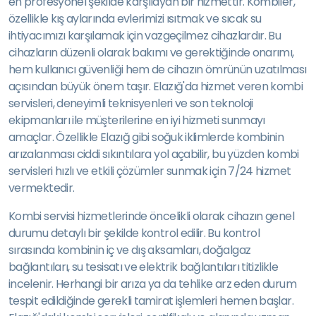
en profesyonel şekilde karşılayan bir hizmettir. Kombiler,
özellikle kış aylarında evlerimizi ısıtmak ve sıcak su
ihtiyacımızı karşılamak için vazgeçilmez cihazlardır. Bu
cihazların düzenli olarak bakımı ve gerektiğinde onarımı,
hem kullanıcı güvenliği hem de cihazın ömrünün uzatılması
açısından büyük önem taşır. Elazığ'da hizmet veren kombi
servisleri, deneyimli teknisyenleri ve son teknoloji
ekipmanları ile müşterilerine en iyi hizmeti sunmayı
amaçlar. Özellikle Elazığ gibi soğuk iklimlerde kombinin
arızalanması ciddi sıkıntılara yol açabilir, bu yüzden kombi
servisleri hızlı ve etkili çözümler sunmak için 7/24 hizmet
vermektedir.
Kombi servisi hizmetlerinde öncelikli olarak cihazın genel
durumu detaylı bir şekilde kontrol edilir. Bu kontrol
sırasında kombinin iç ve dış aksamları, doğalgaz
bağlantıları, su tesisatı ve elektrik bağlantıları titizlikle
incelenir. Herhangi bir arıza ya da tehlike arz eden durum
tespit edildiğinde gerekli tamirat işlemleri hemen başlar.