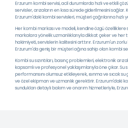
Erzurum kombi servisi, acil durumlarda hızlı ve etkili 
servisler, arızaların en kısa sürede giderilmesini sağla
Erzurum'daki kombi servisleri, müşteri çağrılarına hızl
Her kombi markası ve modeli, kendine özgü özelliklere sa
markalara yönelik uzmanlıklarıyla dikkat çeker ve her tü
hakimiyeti, servislerin kalitesini arttırır. Erzurum'un zor
Erzurum'da geniş bir müşteri ağına sahip olan kombi servisl
Kombi su sızıntıları, basınç problemleri, elektronik arızal
kapsamlı ve profesyonel yaklaşımlarıyla öne çıkar. Su sız
performansını olumsuz etkileyerek, ısınma ve sıcak su g
ve özel ekipman ve uzmanlık gerektirir. Erzurum'daki komb
sundukları detaylı bakım ve onarım hizmetleriyle, Erzurum