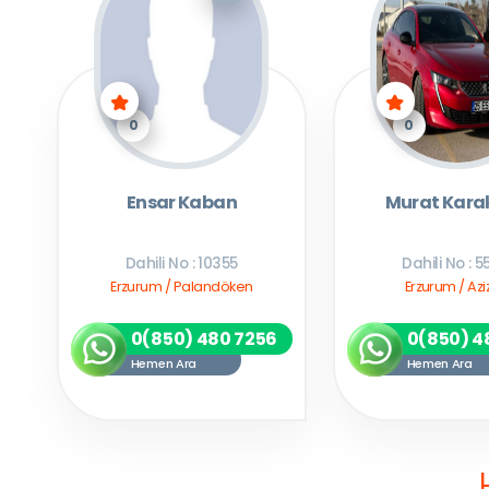
0
0
Ensar Kaban
Murat Kara
Dahili No : 10355
Dahili No : 5
Erzurum / Palandöken
Erzurum / Azi
0(850) 480 7256
0(850) 4
Hemen Ara
Hemen Ara