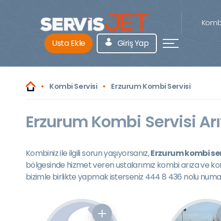
Kombi
Usta Ekle
Giriş Yap
Kombi Servisi
Erzurum Kombi Servisi
Erzurum Kombi Servisi Arı
Kombiniz ile ilgili sorun yaşıyorsanız,
Erzurum kombi ser
bölgesinde hizmet veren ustalarımız kombi arıza ve ko
bizimle birlikte yapmak isterseniz 444 8 436 nolu numar