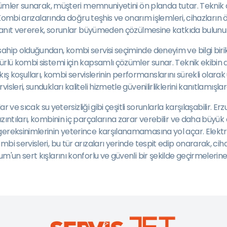
çözümler sunarak, müşteri memnuniyetini ön planda tutar. Teknik
r. Kombi arızalarında doğru teşhis ve onarım işlemleri, cihazlar
ı yanıt vererek, sorunlar büyümeden çözülmesine katkıda bulunur
hip olduğundan, kombi servisi seçiminde deneyim ve bilgi biriki
rlü kombi sistemi için kapsamlı çözümler sunar. Teknik ekibin dü
lu kış koşulları, kombi servislerinin performanslarını sürekli olar
eri, sundukları kaliteli hizmetle güvenilirliklerini kanıtlamışlar
ar ve sıcak su yetersizliği gibi çeşitli sorunlarla karşılaşabilir
ıntıları, kombinin iç parçalarına zarar verebilir ve daha büyük 
ereksinimlerinin yeterince karşılanamamasına yol açar. Elektro
i servisleri, bu tür arızaları yerinde tespit edip onararak, cihaz
'un sert kışlarını konforlu ve güvenli bir şekilde geçirmelerine