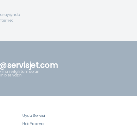
a arayışında
internet
@servisjet.com
rmu ile ilgili tüm sorun
çin bize yazın.
Uydu Servisi
Halı Yıkama