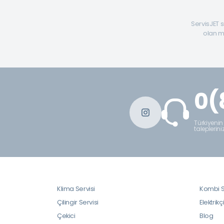
ServisJET s
olan mü
0(
Türkiyenin
taleplerini
Klima Servisi
Kombi S
Çilingir Servisi
Elektrikç
Çekici
Blog