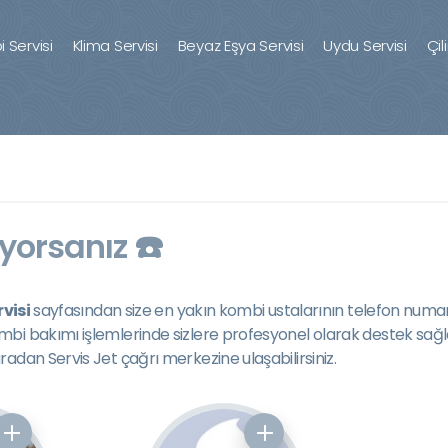
 Servisi
Klima Servisi
Beyaz Eşya Servisi
Uydu Servisi
Çil
yorsanız ☎️
visi
sayfasından size en yakın kombi ustalarının telefon numara
mbi bakımı işlemlerinde sizlere profesyonel olarak destek sağ
adan Servis Jet çağrı merkezine ulaşabilirsiniz.