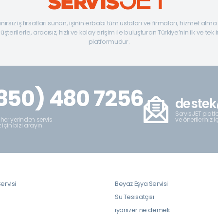
ınırsız iş fırsatları sunan, işinin erbabı tüm ustaları ve firmaları, hizmet alm
şterilerle, aracısız, hızlı ve kolay erişim ile buluşturan Türkiye’nin ilk ve tek 
platformudur.
850) 480 7256
destek
ServisJET platfo
ve önerileriniz i
 her yerinden servis
z için bizi arayın.
ervisi
Beyaz Eşya Servisi
i
Su Tesisatçısı
iyonizer ne demek