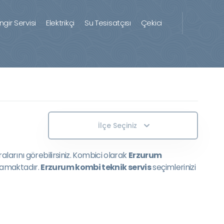
ingir Servisi
Elektrikçi
Su Tesisatçısı
Çekici
İlçe Seçiniz
larını görebilirsiniz. Kombici olarak
Erzurum
lamaktadır.
Erzurum kombi teknik servis
seçimlerinizi