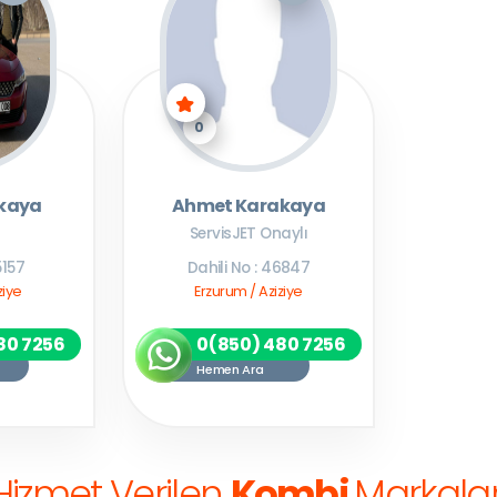
0
kaya
Ahmet Karakaya
ServisJET Onaylı
5157
Dahili No : 46847
ziye
Erzurum / Aziziye
80 7256
0(850) 480 7256
Hemen Ara
Hizmet Verilen
Kombi
Markalar