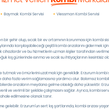
Baymak Kombi Servisi
Viessman Kombi Servisi
en bir şehir olup, sıcak bir ev ortamının korunması için kombi s
aylarında karşılaşabileceği çeşitli kombi arızalarını gidermek iç
ihazlardır ve bu hizmetlerin uzman kişiler tarafından verilmesi,
ğuk kış günlerinde ısınma ve sıcak su ihtiyaçlarının kesintisiz o
tutmak ve ömürlerini uzatmak için gereklidir. Erzurum kombi ser
 daha fazla verim sağlamasına yardımcı olur. Bakımsız kombiler,
ilerde arızaların meydana gelme olasılığı daha yüksektir. Erzur
li ve verimli bir şekilde çalışmasını sağlar. Ayrıca, kombi servi
ahale edilmesine olanak tanır.
haline gelebilir. Erzurum'un sert kış şartlarında, kombi arızası y