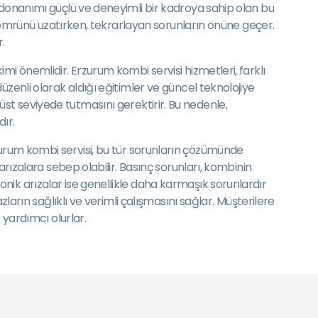
 donanımı güçlü ve deneyimli bir kadroya sahip olan bu
ın ömrünü uzatırken, tekrarlayan sorunların önüne geçer.
.
mi önemlidir. Erzurum kombi servisi hizmetleri, farklı
zenli olarak aldığı eğitimler ve güncel teknolojiye
ak üst seviyede tutmasını gerektirir. Bu nedenle,
dır.
. Erzurum kombi servisi, bu tür sorunların çözümünde
arızalara sebep olabilir. Basınç sorunları, kombinin
nik arızalar ise genellikle daha karmaşık sorunlardır
ların sağlıklı ve verimli çalışmasını sağlar. Müşterilere
 yardımcı olurlar.