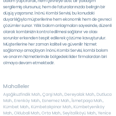
bakım yaptırarak, hem çevreye dost bir yaklaşım
sergilemiş olursunuz, hem de faturalarınızda belirgin bir
düşüş yaşarsınız. İnönü Kombi Servisi, bu konudaki
duyarlılığıyla müşterilerine hem ekonomik hem de çevreci
çözümler sunar. Yıllık bakım anlaşmaları sayesinde, düzenli
olarak kombinizin kontrol edilmesi sağlanır ve olası
sorunlar erkenden tespit edilerek çözüme kavuşturulur.
Müşterilerine her zaman kaliteli ve güvenilir hizmet
sağlamayı amaçlayan İnönü Kombi Servisi, kombi bakım
ve onarım hizmetlerinde bölgedeki lider firmalardan biri
olmaya devam etmektedir.
Mahalleler
Aşağikuzfindik Mah.
,
Çarşi Mah.
,
Dereyalak Mah.
,
Dutluca
Mah.
,
Erenköy Mah.
,
Esnemez Mah.
,
İ̇smetpaşa Mah.
,
Kümbet Mah.
,
Kümbetakpinar Mah.
,
Kümbetyeni̇köy
Mah.
,
Oklubali Mah.
,
Orta Mah.
,
Seyi̇tali̇köyü Mah.
,
Yeni̇ce