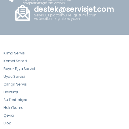
talepleriniz için bizi arayın.
destek@servisjet.com
ServisJET platformu ile ilgili tüm sorun
ve önerileriniz için bize yazın.
Klima Servisi
Kombi Servisi
Beyaz Eşya Servisi
Uydu Servisi
Çilingir Servisi
Elektrikçi
Su Tesisatçısı
Halı Yıkama
Çekici
Blog