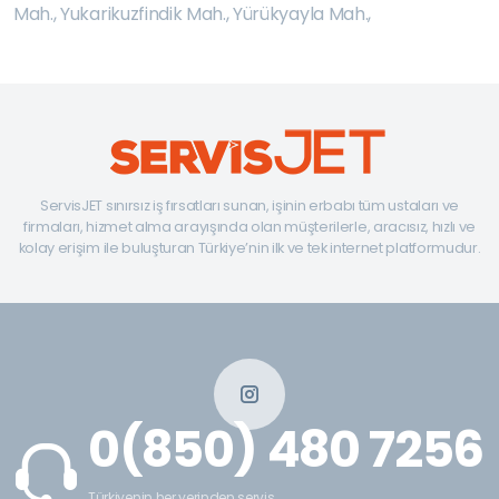
Mah.
,
Yukarikuzfindik Mah.
,
Yürükyayla Mah.
,
ServisJET sınırsız iş fırsatları sunan, işinin erbabı tüm ustaları ve
firmaları, hizmet alma arayışında olan müşterilerle, aracısız, hızlı ve
kolay erişim ile buluşturan Türkiye’nin ilk ve tek internet platformudur.
0(850) 480 7256
Türkiyenin her yerinden servis