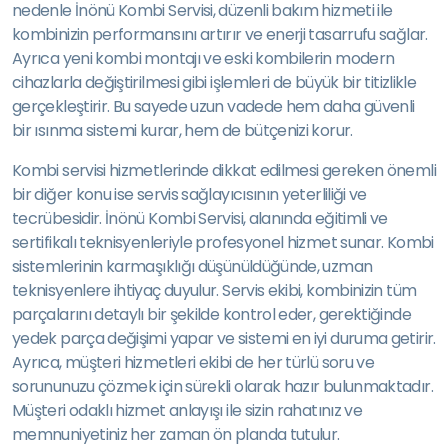
nedenle İnönü Kombi Servisi, düzenli bakım hizmeti ile
kombinizin performansını artırır ve enerji tasarrufu sağlar.
Ayrıca yeni kombi montajı ve eski kombilerin modern
cihazlarla değiştirilmesi gibi işlemleri de büyük bir titizlikle
gerçekleştirir. Bu sayede uzun vadede hem daha güvenli
bir ısınma sistemi kurar, hem de bütçenizi korur.
Kombi servisi hizmetlerinde dikkat edilmesi gereken önemli
bir diğer konu ise servis sağlayıcısının yeterliliği ve
tecrübesidir. İnönü Kombi Servisi, alanında eğitimli ve
sertifikalı teknisyenleriyle profesyonel hizmet sunar. Kombi
sistemlerinin karmaşıklığı düşünüldüğünde, uzman
teknisyenlere ihtiyaç duyulur. Servis ekibi, kombinizin tüm
parçalarını detaylı bir şekilde kontrol eder, gerektiğinde
yedek parça değişimi yapar ve sistemi en iyi duruma getirir.
Ayrıca, müşteri hizmetleri ekibi de her türlü soru ve
sorununuzu çözmek için sürekli olarak hazır bulunmaktadır.
Müşteri odaklı hizmet anlayışı ile sizin rahatınız ve
memnuniyetiniz her zaman ön planda tutulur.