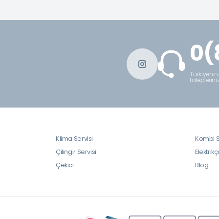
0(
Türkiyenin
taleplerini
Klima Servisi
Kombi S
Çilingir Servisi
Elektrikç
Çekici
Blog