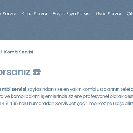
 Servisi
Klima Servisi
Beyaz Eşya Servisi
Uydu Servisi
Çil
ılı Kombi Servisi
orsanız ☎️
ombi servisi
sayfasından size en yakın kombi ustalarının telefo
a ve kombi bakımı işlemlerinde sizlere profesyonel olarak de
444 8 436 nolu numaradan Servis Jet çağrı merkezine ulaşabilirsi