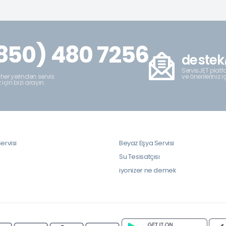
850) 480 7256
destek
ServisJET platfo
ve önerileriniz i
 her yerinden servis
z için bizi arayın.
ervisi
Beyaz Eşya Servisi
i
Su Tesisatçısı
iyonizer ne demek