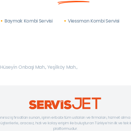
Baymak Kombi Servisi
Viessman Kombi Servisi
,
Hüseyi̇n Onbaşi Mah.
,
Yeşi̇lköy Mah.
,
ınırsız iş fırsatları sunan, işinin erbabı tüm ustaları ve firmaları, hizmet alm
şterilerle, aracısız, hızlı ve kolay erişim ile buluşturan Türkiye’nin ilk ve tek 
platformudur.