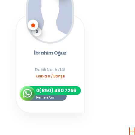
0
İbrahim Oğuz
Dahili No : 57141
Kırıkkale / Bahşılı
0(850) 480 7256
Hemen Ara
H