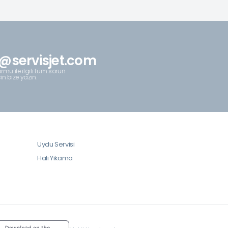
@servisjet.com
rmu ile ilgili tüm sorun
çin bize yazın.
Uydu Servisi
Halı Yıkama