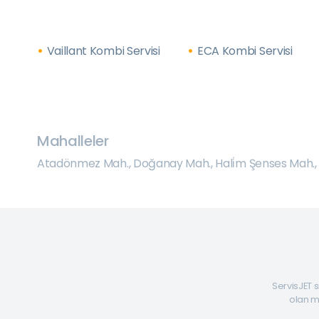
Vaillant Kombi Servisi
ECA Kombi Servisi
Mahalleler
Atadönmez Mah.
,
Doğanay Mah.
,
Hali̇m Şenses Mah.
ServisJET s
olan mü