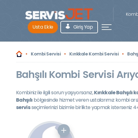
Kombi
Usta Ekle
Giriş Yap
Kombi Servisi
Kırıkkale Kombi Servisi
Bahş
Bahşılı Kombi Servisi Arıy
Kombiniz ile ilgili sorun yaşıyorsanız,
Kırıkkale Bahşılı k
Bahşılı
bölgesinde hizmet veren ustalarımız kombi arız
servis
seçimlerinizi bizimle birlikte yapmak isterseniz 