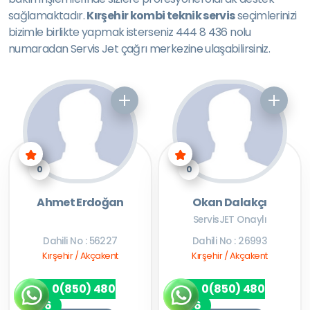
sağlamaktadır.
Kırşehir kombi teknik servis
seçimlerinizi
bizimle birlikte yapmak isterseniz 444 8 436 nolu
numaradan Servis Jet çağrı merkezine ulaşabilirsiniz.
0
0
Ahmet Erdoğan
Okan Dalakçı
ServisJET Onaylı
Dahili No : 56227
Dahili No : 26993
Kırşehir / Akçakent
Kırşehir / Akçakent
0(850) 480
0(850) 480
7256
7256