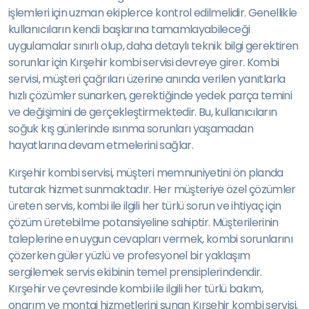
işlemleri için uzman ekiplerce kontrol edilmelidir. Genellikle
kullanıcıların kendi başlarına tamamlayabileceği
uygulamalar sınırlı olup, daha detaylı teknik bilgi gerektiren
sorunlar için Kırşehir kombi servisi devreye girer. Kombi
servisi, müşteri çağrıları üzerine anında verilen yanıtlarla
hızlı çözümler sunarken, gerektiğinde yedek parça temini
ve değişimini de gerçekleştirmektedir. Bu, kullanıcıların
soğuk kış günlerinde ısınma sorunları yaşamadan
hayatlarına devam etmelerini sağlar.
Kırşehir kombi servisi, müşteri memnuniyetini ön planda
tutarak hizmet sunmaktadır. Her müşteriye özel çözümler
üreten servis, kombi ile ilgili her türlü sorun ve ihtiyaç için
çözüm üretebilme potansiyeline sahiptir. Müşterilerinin
taleplerine en uygun cevapları vermek, kombi sorunlarını
çözerken güler yüzlü ve profesyonel bir yaklaşım
sergilemek servis ekibinin temel prensiplerindendir.
Kırşehir ve çevresinde kombi ile ilgili her türlü bakım,
onarım ve montaj hizmetlerini sunan Kırşehir kombi servisi,