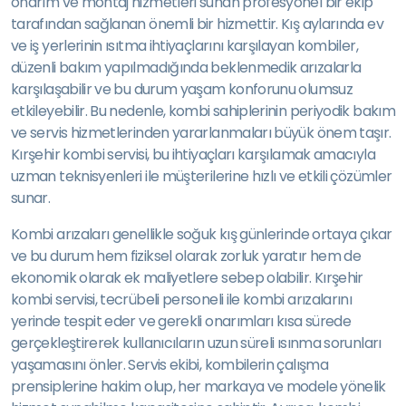
onarım ve montaj hizmetleri sunan profesyonel bir ekip
tarafından sağlanan önemli bir hizmettir. Kış aylarında ev
ve iş yerlerinin ısıtma ihtiyaçlarını karşılayan kombiler,
düzenli bakım yapılmadığında beklenmedik arızalarla
karşılaşabilir ve bu durum yaşam konforunu olumsuz
etkileyebilir. Bu nedenle, kombi sahiplerinin periyodik bakım
ve servis hizmetlerinden yararlanmaları büyük önem taşır.
Kırşehir kombi servisi, bu ihtiyaçları karşılamak amacıyla
uzman teknisyenleri ile müşterilerine hızlı ve etkili çözümler
sunar.
Kombi arızaları genellikle soğuk kış günlerinde ortaya çıkar
ve bu durum hem fiziksel olarak zorluk yaratır hem de
ekonomik olarak ek maliyetlere sebep olabilir. Kırşehir
kombi servisi, tecrübeli personeli ile kombi arızalarını
yerinde tespit eder ve gerekli onarımları kısa sürede
gerçekleştirerek kullanıcıların uzun süreli ısınma sorunları
yaşamasını önler. Servis ekibi, kombilerin çalışma
prensiplerine hakim olup, her markaya ve modele yönelik