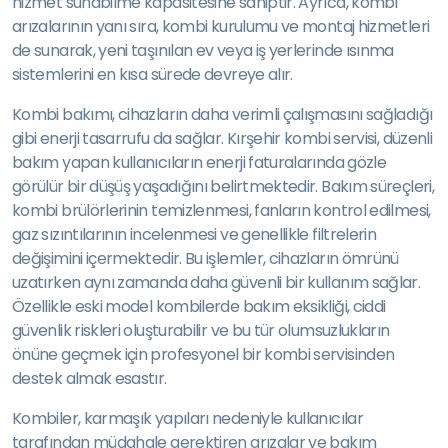
hizmet sunabilme kapasitesine sahiptir. Ayrıca, kombi
arızalarının yanı sıra, kombi kurulumu ve montaj hizmetleri
de sunarak, yeni taşınılan ev veya iş yerlerinde ısınma
sistemlerini en kısa sürede devreye alır.
Kombi bakımı, cihazların daha verimli çalışmasını sağladığı
gibi enerji tasarrufu da sağlar. Kırşehir kombi servisi, düzenli
bakım yapan kullanıcıların enerji faturalarında gözle
görülür bir düşüş yaşadığını belirtmektedir. Bakım süreçleri,
kombi brülörlerinin temizlenmesi, fanların kontrol edilmesi,
gaz sızıntılarının incelenmesi ve genellikle filtrelerin
değişimini içermektedir. Bu işlemler, cihazların ömrünü
uzatırken aynı zamanda daha güvenli bir kullanım sağlar.
Özellikle eski model kombilerde bakım eksikliği, ciddi
güvenlik riskleri oluşturabilir ve bu tür olumsuzlukların
önüne geçmek için profesyonel bir kombi servisinden
destek almak esastır.
Kombiler, karmaşık yapıları nedeniyle kullanıcılar
tarafından müdahale gerektiren arızalar ve bakım