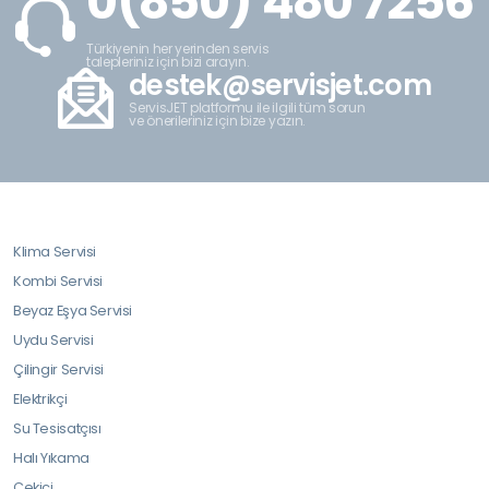
0(850) 480 7256
Türkiyenin her yerinden servis
talepleriniz için bizi arayın.
destek@servisjet.com
ServisJET platformu ile ilgili tüm sorun
ve önerileriniz için bize yazın.
Klima Servisi
Kombi Servisi
Beyaz Eşya Servisi
Uydu Servisi
Çilingir Servisi
Elektrikçi
Su Tesisatçısı
Halı Yıkama
Çekici