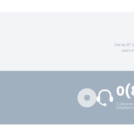
ServisJET s
olan mü
0(
Türkiyenin
taleplerini