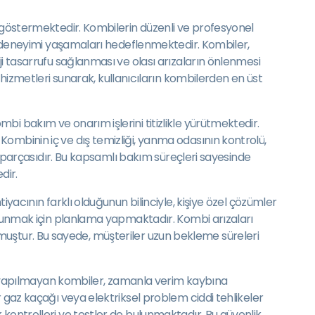
t göstermektedir. Kombilerin düzenli ve profesyonel
tma deneyimi yaşamaları hedeflenmektedir. Kombiler,
ji tasarrufu sağlanması ve olası arızaların önlenmesi
zmetleri sunarak, kullanıcıların kombilerden en üst
i bakım ve onarım işlerini titizlikle yürütmektedir.
ombinin iç ve dış temizliği, yanma odasının kontrolü,
ir parçasıdır. Bu kapsamlı bakım süreçleri sayesinde
dir.
yacının farklı olduğunun bilinciyle, kişiye özel çözümler
i sunmak için planlama yapmaktadır. Kombi arızaları
urulmuştur. Bu sayede, müşteriler uzun bekleme süreleri
kım yapılmayan kombiler, zamanla verim kaybına
r gaz kaçağı veya elektriksel problem ciddi tehlikeler
 kontrolleri ve testler de bulunmaktadır. Bu güvenlik