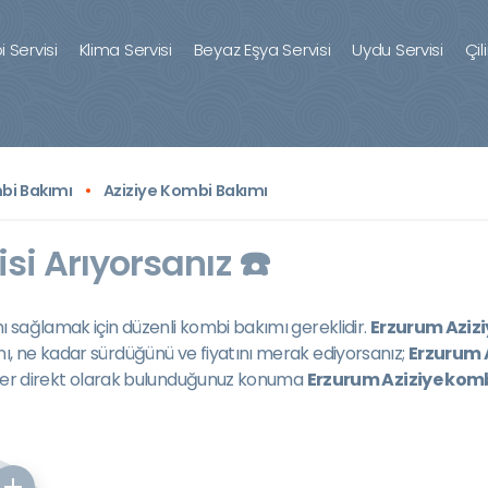
 Servisi
Klima Servisi
Beyaz Eşya Servisi
Uydu Servisi
Çil
bi Bakımı
Aziziye Kombi Bakımı
si Arıyorsanız ☎️
nı sağlamak için düzenli kombi bakımı gereklidir.
Erzurum Aziz
nı, ne kadar sürdüğünü ve fiyatını merak ediyorsanız;
Erzurum 
. Eğer direkt olarak bulunduğunuz konuma
Erzurum Aziziye komb