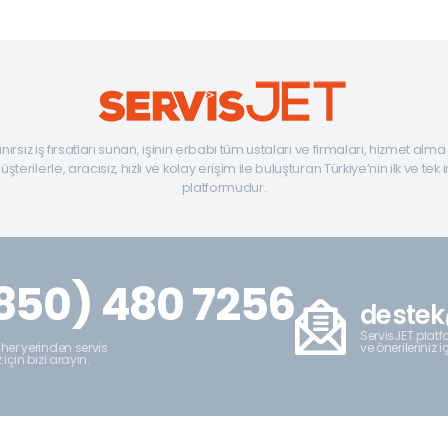
ınırsız iş fırsatları sunan, işinin erbabı tüm ustaları ve firmaları, hizmet alm
şterilerle, aracısız, hızlı ve kolay erişim ile buluşturan Türkiye’nin ilk ve tek 
platformudur.
850) 480 7256
destek
ServisJET platfo
ve önerileriniz i
 her yerinden servis
z için bizi arayın.