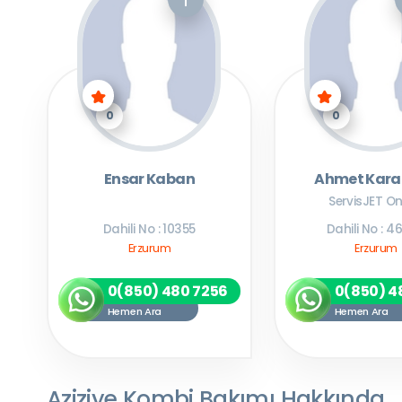
0
0
Ensar Kaban
Ahmet Kar
ServisJET On
Dahili No : 10355
Dahili No : 
Erzurum
Erzurum
0(850) 480 7256
0(850) 4
Hemen Ara
Hemen Ara
Aziziye Kombi Bakımı Hakkında