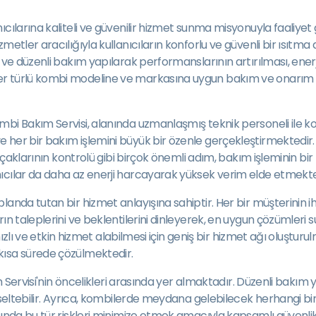
ıcılarına kaliteli ve güvenilir hizmet sunma misyonuyla faaliye
zmetler aracılığıyla kullanıcıların konforlu ve güvenli bir ısı
 ve düzenli bakım yapılarak performanslarının artırılması, ener
r türlü kombi modeline ve markasına uygun bakım ve onarım hi
bi Bakım Servisi, alanında uzmanlaşmış teknik personeli ile komb
her bir bakım işlemini büyük bir özenle gerçekleştirmektedir. K
kaçaklarının kontrolü gibi birçok önemli adım, bakım işleminin b
ıcılar da daha az enerji harcayarak yüksek verim elde etmekte
nda tutan bir hizmet anlayışına sahiptir. Her bir müşterinin ihti
rın taleplerini ve beklentilerini dinleyerek, en uygun çözümler
 hızlı ve etkin hizmet alabilmesi için geniş bir hizmet ağı oluşt
kısa sürede çözülmektedir.
akım Servisi'nin öncelikleri arasında yer almaktadır. Düzenli ba
kseltebilir. Ayrıca, kombilerde meydana gelebilecek herhangi bi
sında bu tür riskleri minimize etmek amacıyla kapsamlı güvenlik