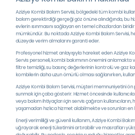
Aziziye Kombi Bakım Servisi, bölgedeki tüm kombi kullan
bakım gerektirdiği gerçeği göz önüne alındığında, bu hi
evlerin ısınmasını sağlayan en temel cihazlardan biridir
mümkündür. Bu noktada Aziziye Kombi Bakım Servisi, he
düzeyde verim almalarını garanti eder.
Profesyonel hizmet anlayışıyla hareket eden Aziziye Kom
Servis personeli, kombi bakımının önemini anlamakta ve 
filtre temizliği, su basınç değerlerinin kontrolü ve gaz 
kombilerin daha uzun ömürlü olması sağlanırken, kullan
Aziziye Kombi Bakım Servisi, müşteri memnuniyetini ön pla
sunmak için çaba gösterir. Hizmet öncesinde kullanıcıla
veya bakım ihtiyaçları için servis çağıran kullanıcıların,
yaşamadan hızlıca hizmet alabilmekte ve sorunları en 
Enerji verimliliği ve güvenli kullanım, Aziziye Kombi B
uğrayarak enerji tüketimini artırabilir ve masrafları yü
doğurabilir. Bu nedenle, servisin sunduğu hizmetler ara