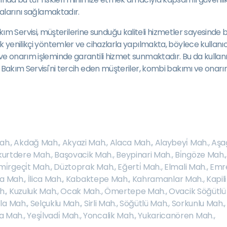
malarını sağlamaktadır.
ervisi, müşterilerine sunduğu kaliteli hizmetler sayesinde bölg
 yenilikçi yöntemler ve cihazlarla yapılmakta, böylece kullanıcı
ve onarım işleminde garantili hizmet sunmaktadır. Bu da kullan
i Bakım Servisi'ni tercih eden müşteriler, kombi bakımı ve ona
ah.
,
Akdağ Mah.
,
Akyazi Mah.
,
Alaca Mah.
,
Alaybeyi̇ Mah.
,
Aşa
kurtdere Mah.
,
Başovacik Mah.
,
Beypinari Mah.
,
Bi̇ngöze Mah.
i̇rgeçi̇t Mah.
,
Düztoprak Mah.
,
Eğerti̇ Mah.
,
Elmali Mah.
,
Emre
ya Mah.
,
İlica Mah.
,
Kabaktepe Mah.
,
Kahramanlar Mah.
,
Kapil
h.
,
Kuzuluk Mah.
,
Ocak Mah.
,
Ömertepe Mah.
,
Ovacik Söğütlü
la Mah.
,
Selçuklu Mah.
,
Sirli Mah.
,
Söğütlü Mah.
,
Sorkunlu Mah.
va Mah.
,
Yeşi̇lvadi̇ Mah.
,
Yoncalik Mah.
,
Yukaricanören Mah.
,