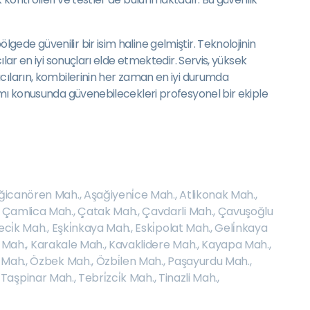
ede güvenilir bir isim haline gelmiştir. Teknolojinin
lar en iyi sonuçları elde etmektedir. Servis, yüksek
ıcıların, kombilerinin her zaman en iyi durumda
rımı konusunda güvenebilecekleri profesyonel bir ekiple
ğicanören Mah.
,
Aşağiyeni̇ce Mah.
,
Atlikonak Mah.
,
,
Çamlica Mah.
,
Çatak Mah.
,
Çavdarli Mah.
,
Çavuşoğlu
ci̇k Mah.
,
Eşki̇nkaya Mah.
,
Eski̇polat Mah.
,
Geli̇nkaya
i Mah.
,
Karakale Mah.
,
Kavaklidere Mah.
,
Kayapa Mah.
,
 Mah.
,
Özbek Mah.
,
Özbi̇len Mah.
,
Paşayurdu Mah.
,
,
Taşpinar Mah.
,
Tebri̇zci̇k Mah.
,
Tinazli Mah.
,