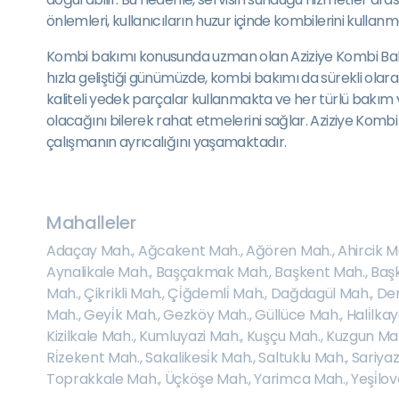
önlemleri, kullanıcıların huzur içinde kombilerini kullan
Kombi bakımı konusunda uzman olan Aziziye Kombi Bakım S
hızla geliştiği günümüzde, kombi bakımı da sürekli olarak
kaliteli yedek parçalar kullanmakta ve her türlü bakım 
olacağını bilerek rahat etmelerini sağlar. Aziziye Komb
çalışmanın ayrıcalığını yaşamaktadır.
Mahalleler
Adaçay Mah.
,
Ağcakent Mah.
,
Ağören Mah.
,
Ahircik M
Aynalikale Mah.
,
Başçakmak Mah.
,
Başkent Mah.
,
Baş
Mah.
,
Çikrikli Mah.
,
Çi̇ğdemli̇ Mah.
,
Dağdagül Mah.
,
Dem
Mah.
,
Geyi̇k Mah.
,
Gezköy Mah.
,
Güllüce Mah.
,
Hali̇lka
Kizilkale Mah.
,
Kumluyazi Mah.
,
Kuşçu Mah.
,
Kuzgun Ma
Ri̇zekent Mah.
,
Sakalikesi̇k Mah.
,
Saltuklu Mah.
,
Sariyaz
Toprakkale Mah.
,
Üçköşe Mah.
,
Yarimca Mah.
,
Yeşi̇lo