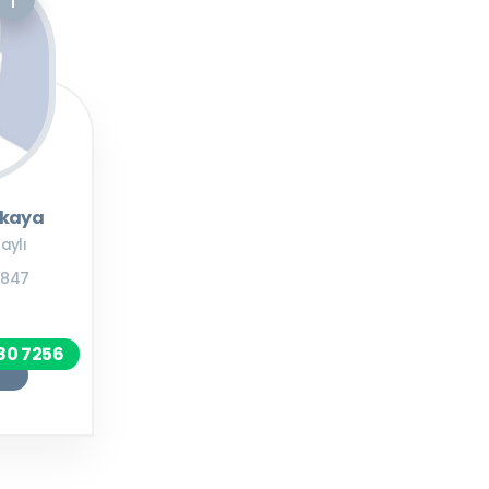
akaya
aylı
46847
80 7256