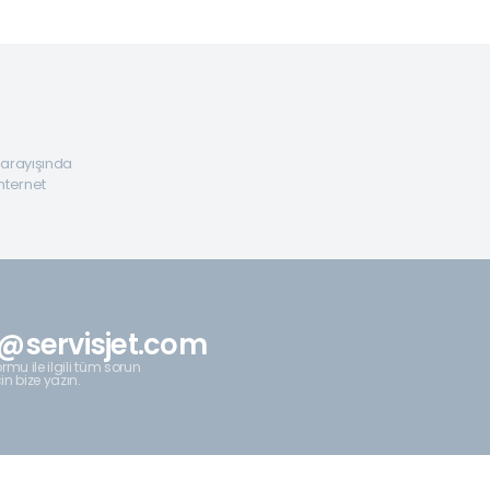
a arayışında
internet
@servisjet.com
rmu ile ilgili tüm sorun
çin bize yazın.