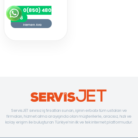
0(850) 480
7256
Hemen Ara
ServisJET sınırsız iş fırsatları sunan, işinin erbabı tüm ustaları ve
firmaları, hizmet alma arayışında olan müşterilerle, aracısız, hızlı ve
kolay erişim ile buluşturan Türkiye’nin ilk ve tek internet platformudur.