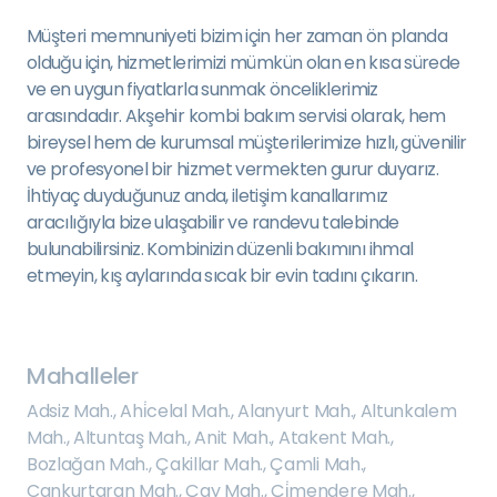
Müşteri memnuniyeti bizim için her zaman ön planda
olduğu için, hizmetlerimizi mümkün olan en kısa sürede
ve en uygun fiyatlarla sunmak önceliklerimiz
arasındadır. Akşehir kombi bakım servisi olarak, hem
bireysel hem de kurumsal müşterilerimize hızlı, güvenilir
ve profesyonel bir hizmet vermekten gurur duyarız.
İhtiyaç duyduğunuz anda, iletişim kanallarımız
aracılığıyla bize ulaşabilir ve randevu talebinde
bulunabilirsiniz. Kombinizin düzenli bakımını ihmal
etmeyin, kış aylarında sıcak bir evin tadını çıkarın.
Mahalleler
Adsiz Mah.
,
Ahi̇celal Mah.
,
Alanyurt Mah.
,
Altunkalem
Mah.
,
Altuntaş Mah.
,
Anit Mah.
,
Atakent Mah.
,
Bozlağan Mah.
,
Çakillar Mah.
,
Çamli Mah.
,
Cankurtaran Mah.
,
Çay Mah.
,
Çi̇mendere Mah.
,