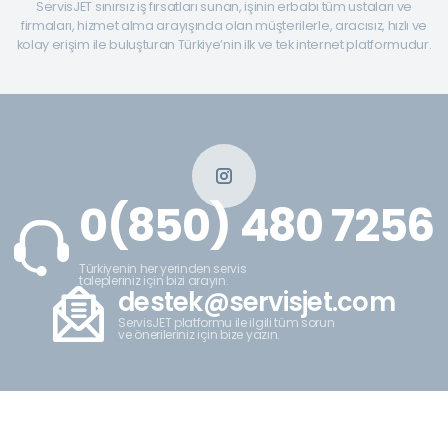
ServisJET sınırsız iş fırsatları sunan, işinin erbabı tüm ustaları ve
firmaları, hizmet alma arayışında olan müşterilerle, aracısız, hızlı ve
kolay erişim ile buluşturan Türkiye’nin ilk ve tek internet platformudur.
0(850) 480 7256
Türkiyenin her yerinden servis
talepleriniz için bizi arayın.
destek@servisjet.com
ServisJET platformu ile ilgili tüm sorun
ve önerileriniz için bize yazın.