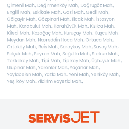
Çi̇menli̇ Mah.
,
Deği̇rmenköy Mah.
,
Doğrugöz Mah.
,
Engi̇lli̇ Mah.
,
Eski̇kale Mah.
,
Gazi̇ Mah.
,
Gedi̇l Mah.
,
Gölçayir Mah.
,
Gözpinari Mah.
,
İlicak Mah.
,
İ̇stasyon
Mah.
,
Karabulut Mah.
,
Karahüyük Mah.
,
Kizilca Mah.
,
Ki̇leci̇ Mah.
,
Kozağaç Mah.
,
Kuruçay Mah.
,
Kuşcu Mah.
,
Meydan Mah.
,
Nasreddi̇n Hoca Mah.
,
Ortaca Mah.
,
Ortaköy Mah.
,
Rei̇s Mah.
,
Sarayköy Mah.
,
Savaş Mah.
,
Selçuk Mah.
,
Seyran Mah.
,
Söğütlü Mah.
,
Sorkun Mah.
,
Tekkeköy Mah.
,
Ti̇pi̇ Mah.
,
Ti̇pi̇köy Mah.
,
Üçhüyük Mah.
,
Ulupinar Mah.
,
Yarenler Mah.
,
Yaşarlar Mah.
,
Yaylabelen Mah.
,
Yazla Mah.
,
Yeni̇ Mah.
,
Yeni̇köy Mah.
,
Yeşi̇lköy Mah.
,
Yildirim Bayezi̇d Mah.
,