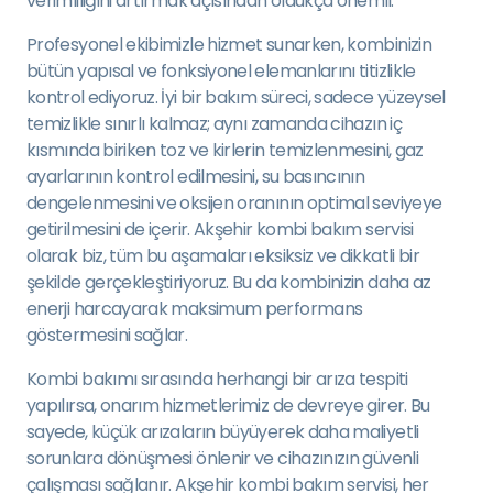
verimliliğini artırmak açısından oldukça önemli.
Profesyonel ekibimizle hizmet sunarken, kombinizin
bütün yapısal ve fonksiyonel elemanlarını titizlikle
kontrol ediyoruz. İyi bir bakım süreci, sadece yüzeysel
temizlikle sınırlı kalmaz; aynı zamanda cihazın iç
kısmında biriken toz ve kirlerin temizlenmesini, gaz
ayarlarının kontrol edilmesini, su basıncının
dengelenmesini ve oksijen oranının optimal seviyeye
getirilmesini de içerir. Akşehir kombi bakım servisi
olarak biz, tüm bu aşamaları eksiksiz ve dikkatli bir
şekilde gerçekleştiriyoruz. Bu da kombinizin daha az
enerji harcayarak maksimum performans
göstermesini sağlar.
Kombi bakımı sırasında herhangi bir arıza tespiti
yapılırsa, onarım hizmetlerimiz de devreye girer. Bu
sayede, küçük arızaların büyüyerek daha maliyetli
sorunlara dönüşmesi önlenir ve cihazınızın güvenli
çalışması sağlanır. Akşehir kombi bakım servisi, her