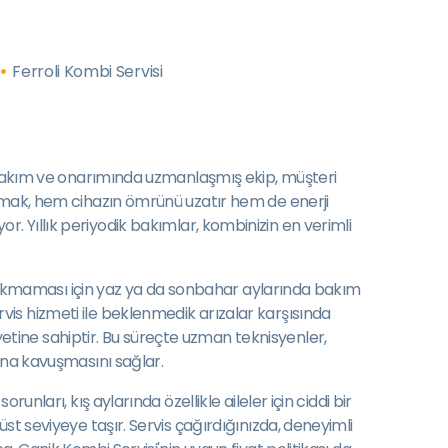
Ferroli Kombi Servisi
bi bakım ve onarımında uzmanlaşmış ekip, müşteri
ırmak, hem cihazın ömrünü uzatır hem de enerji
iyor. Yıllık periyodik bakımlar, kombinizin en verimli
 bırakmaması için yaz ya da sonbahar aylarında bakım
is hizmeti ile beklenmedik arızalar karşısında
tine sahiptir. Bu süreçte uzman teknisyenler,
ına kavuşmasını sağlar.
nları, kış aylarında özellikle aileler için ciddi bir
st seviyeye taşır. Servis çağırdığınızda, deneyimli