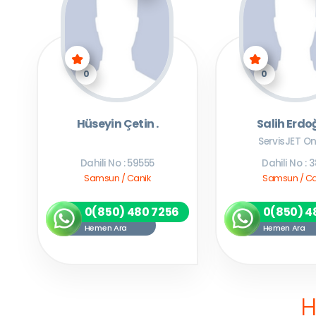
0
0
Hüseyin Çetin .
Salih Erd
ServisJET On
Dahili No : 59555
Dahili No : 
Samsun / Canik
Samsun / Ca
0(850) 480 7256
0(850) 4
Hemen Ara
Hemen Ara
H