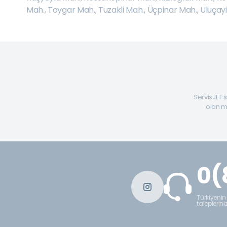
Mah.
,
Toygar Mah.
,
Tuzakli Mah.
,
Üçpinar Mah.
,
Uluçay
ServisJET s
olan mü
0(
Türkiyenin
taleplerini