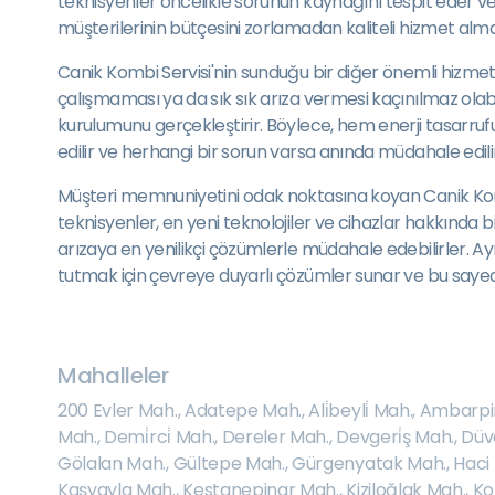
teknisyenler öncelikle sorunun kaynağını tespit eder ve s
müşterilerinin bütçesini zorlamadan kaliteli hizmet alma
Canik Kombi Servisi'nin sunduğu bir diğer önemli hizmet 
çalışmaması ya da sık sık arıza vermesi kaçınılmaz olabi
kurulumunu gerçekleştirir. Böylece, hem enerji tasarrufu
edilir ve herhangi bir sorun varsa anında müdahale edilir
Müşteri memnuniyetini odak noktasına koyan Canik Kombi S
teknisyenler, en yeni teknolojiler ve cihazlar hakkında 
arızaya en yenilikçi çözümlerle müdahale edebilirler. Ay
tutmak için çevreye duyarlı çözümler sunar ve bu saye
Mahalleler
200 Evler Mah.
,
Adatepe Mah.
,
Ali̇beyli̇ Mah.
,
Ambarpi
Mah.
,
Demi̇rci̇ Mah.
,
Dereler Mah.
,
Devgeri̇ş Mah.
,
Düv
Gölalan Mah.
,
Gültepe Mah.
,
Gürgenyatak Mah.
,
Haci 
Kaşyayla Mah.
,
Kestanepinar Mah.
,
Kiziloğlak Mah.
,
Ko