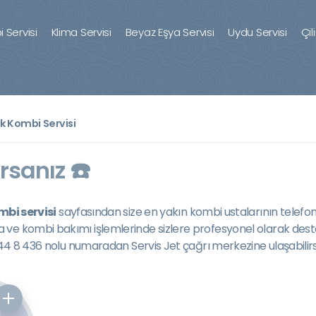
 Servisi
Klima Servisi
Beyaz Eşya Servisi
Uydu Servisi
Çil
k Kombi Servisi
rsanız ☎️
bi servisi
sayfasından size en yakın kombi ustalarının telefon
a ve kombi bakımı işlemlerinde sizlere profesyonel olarak des
444 8 436 nolu numaradan Servis Jet çağrı merkezine ulaşabilirsi