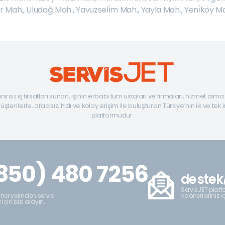
ir Mah.
,
Uludağ Mah.
,
Yavuzseli̇m Mah.
,
Yayla Mah.
,
Yeni̇köy M
ınırsız iş fırsatları sunan, işinin erbabı tüm ustaları ve firmaları, hizmet alm
şterilerle, aracısız, hızlı ve kolay erişim ile buluşturan Türkiye’nin ilk ve tek 
platformudur.
850) 480 7256
destek
ServisJET platfo
ve önerileriniz i
 her yerinden servis
z için bizi arayın.