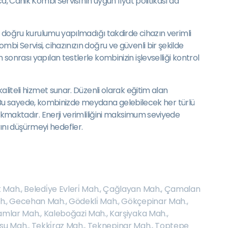
, Canik Kombi Servisi'nin uygun fiyat politikası da
a, doğru kurulumu yapılmadığı takdirde cihazın verimli
bi Servisi, cihazınızın doğru ve güvenli bir şekilde
onrası yapılan testlerle kombinizin işlevselliği kontrol
aliteli hizmet sunar. Düzenli olarak eğitim alan
ır. Bu sayede, kombinizde meydana gelebilecek her türlü
çıkmaktadır. Enerji verimliliğini maksimum seviyede
ını düşürmeyi hedefler.
 Mah.
,
Beledi̇ye Evleri̇ Mah.
,
Çağlayan Mah.
,
Çamalan
h.
,
Gecehan Mah.
,
Gödekli̇ Mah.
,
Gökçepinar Mah.
,
amlar Mah.
,
Kaleboğazi Mah.
,
Karşiyaka Mah.
,
su Mah.
,
Tekki̇raz Mah.
,
Teknepinar Mah.
,
Toptepe