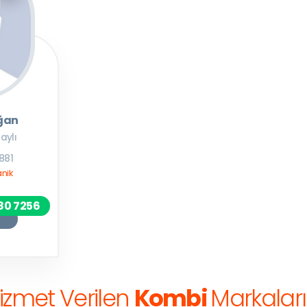
oğan
aylı
3881
nik
80 7256
izmet Verilen
Kombi
Markaları