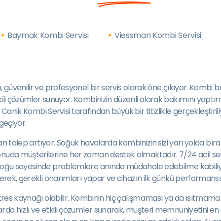
Baymak Kombi Servisi
Viessman Kombi Servisi
n, güvenilir ve profesyonel bir servis olarak öne çıkıyor. Kom
kili çözümler sunuyor. Kombinizin düzenli olarak bakımını yapt
i Canik Kombi Servisi tarafından büyük bir titizlikle gerçekleştiril
geçiyor.
 olan talep artıyor. Soğuk havalarda kombinizin sizi yarı yolda
onuda müşterilerine her zaman destek olmaktadır. 7/24 acil serv
stoğu sayesinde problemlere anında müdahale edebilme kabiliye
ederek, gerekli onarımları yapar ve cihazın ilk günkü performans
res kaynağı olabilir. Kombinin hiç çalışmaması ya da ısıtmama soru
rda hızlı ve etkili çözümler sunarak, müşteri memnuniyetini en ü