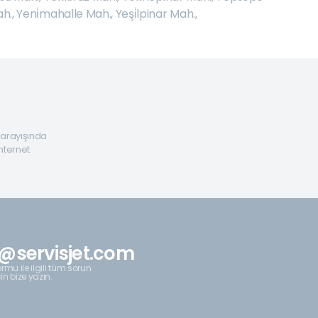
ah.
,
Yeni̇mahalle Mah.
,
Yeşi̇lpinar Mah.
,
a arayışında
internet
@servisjet.com
rmu ile ilgili tüm sorun
çin bize yazın.