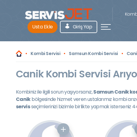
Kombi
Usta Ekle
Giriş Yap
Kombi Servisi
Samsun Kombi Servisi
Cani
Canik Kombi Servisi Arıyo
Kombiniz ile ilgili sorun yaşıyorsanız,
Samsun Canik kom
Canik
bölgesinde hizmet veren ustalarımız kombi arız
servis
seçimlerinizi bizimle birlikte yapmak isterseniz 