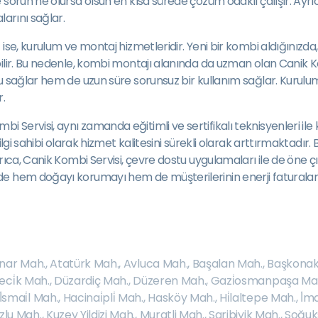
orun ne olursa olsun en kısa sürede çözüm odaklı çalışır. Ayrıca
larını sağlar.
ise, kurulum ve montaj hizmetleridir. Yeni bir kombi aldığınızd
lir. Bu nedenle, kombi montajı alanında da uzman olan Canik Kom
 sağlar hem de uzun süre sorunsuz bir kullanım sağlar. Kurulum s
.
ervisi, aynı zamanda eğitimli ve sertifikalı teknisyenleri ile k
bilgi sahibi olarak hizmet kalitesini sürekli olarak arttırmaktad
rıca, Canik Kombi Servisi, çevre dostu uygulamaları ile de öne 
de hem doğayı korumayı hem de müşterilerinin enerji faturalar
nar Mah.
,
Atatürk Mah.
,
Avluca Mah.
,
Başalan Mah.
,
Başkonak
eci̇k Mah.
,
Düzardiç Mah.
,
Düzeren Mah.
,
Gazi̇osmanpaşa Ma
İ̇smai̇l Mah.
,
Hacinai̇pli̇ Mah.
,
Hasköy Mah.
,
Hi̇laltepe Mah.
,
İ̇m
zlu Mah.
,
Kuzey Yildizi Mah.
,
Muratli Mah.
,
Saribiyik Mah.
,
Soğuk