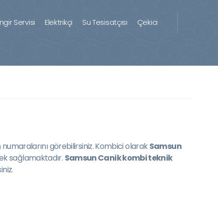
ingir Servisi
Elektrikçi
Su Tesisatçısı
Çekici
 numaralarını görebilirsiniz. Kombici olarak
Samsun
tek sağlamaktadır.
Samsun Canik kombi teknik
niz.