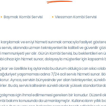
Baymak Kombi Servisi
Viessman Kombi Servisi
karşılamak ve en iyi hizmeti sunmak amacıyla faaliyet gösteren bir 
servis, alanında uzman teknisyenleri ile kaliteli ve güvenilir çöz
eri memnuniyeti yer alır. Gürün Kombi Servisi, bu beklentileri en
i cihazı için hizmet sunar, dolayısıyla müşteriler için kapsamlı
kar ve özellikle kış aylarında bu durum oldukça can sıkıcı olabi
ağduriyet yaşamaması adına 7/24 acil servis hizmeti sunar. Böy
ur. Ayrıca, servisin bünyesinde yer alan teknisyenler, sürekli o
ler. Bu da, servis kalitesinin sürekli olarak yüksek standartlard
çalışması için ihmal edilmemesi gereken bir konudur. Düzenli ola
mbi bakımı konusunda da uzmanlaşmıştır. Kullanıcıların yıllık ba