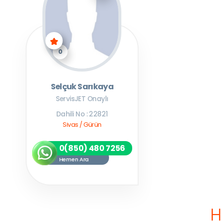
0
Selçuk Sarıkaya
ServisJET Onaylı
Dahili No : 22821
Sivas / Gürün
0(850) 480 7256
Hemen Ara
H