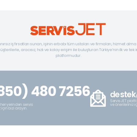
ınırsız iş fırsatları sunan, işinin erbabı tüm ustaları ve firmaları, hizmet alm
şterilerle, aracısız, hızlı ve kolay erişim ile buluşturan Türkiye’nin ilk ve tek 
platformudur.
850) 480 7256
destek
ServisJET platfo
ve önerileriniz i
 her yerinden servis
z için bizi arayın.