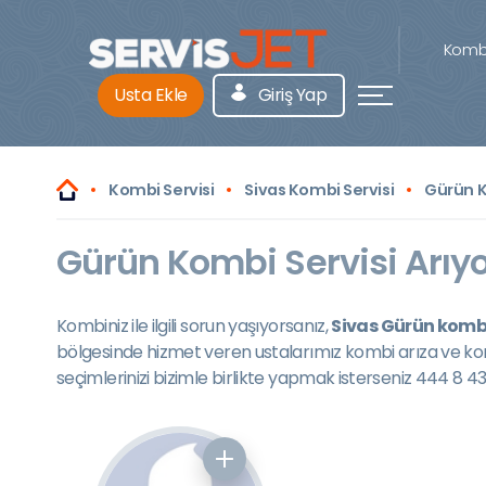
Kombi
Usta Ekle
Giriş Yap
Kombi Servisi
Sivas Kombi Servisi
Gürün K
Gürün Kombi Servisi Arıyo
Kombiniz ile ilgili sorun yaşıyorsanız,
Sivas Gürün kombi
bölgesinde hizmet veren ustalarımız kombi arıza ve ko
seçimlerinizi bizimle birlikte yapmak isterseniz 444 8 4