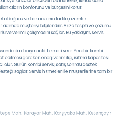
ansiyel arızalar önceden belirlenerek, ileride daha
llanıcıların konforunu ve bütçesini korur.
el olduğunu ve her arızanın farklı çözümler
 her adımda müşteriyi bilgilendirir. Arıza tespiti ve çözümü
lü ve verimli çalışmasını sağlar. Bu yaklaşım, servis
usunda da danışmanlık hizmeti verir. Yeni bir kombi
edilmesi gereken enerji verimliliği, ısıtma kapasitesi
ı olur. Gürün Kombi Servisi, satış sonrası destek
steği sağlar. Servis hizmetleri ile müşterilerine tam bir
tepe Mah.
,
Karayar Mah.
,
Karşiyaka Mah.
,
Ketençayir