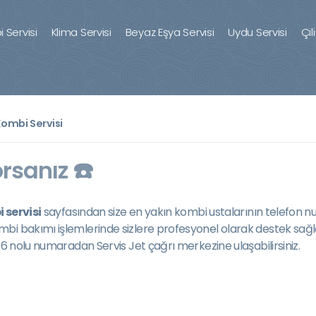
 Servisi
Klima Servisi
Beyaz Eşya Servisi
Uydu Servisi
Çil
ombi Servisi
rsanız ☎️
 servisi
sayfasından size en yakın kombi ustalarının telefon nu
mbi bakımı işlemlerinde sizlere profesyonel olarak destek sağ
36 nolu numaradan Servis Jet çağrı merkezine ulaşabilirsiniz.