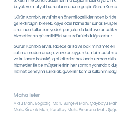
tüketimi ile daha yüksek ısınma sağlanmasına yardımcı o
büyük ve maliyetli sorunların önüne geçilir. Gürün Kombi 
Gürün Kombi Servisi'nin en önemli özelliklerinden biri 
gerektirdiğini bilerek, kişiye özel hizmetler sunar. Müşteri
sırasında kullanılan yedek parçalarda kaliteye öncelik ve
hizmetlerinin güvenilirliğini ve sürdürülebilirliğini artırır.
Gürün Kombi Servisi, sadece arıza ve bakım hizmetleri i
satın almadan önce, evinize en uygun kombi modelini bel
ve kullanım kolaylığı gibi kriterler hakkında uzman ekib
hizmetleri ile de müşterilerinin her zaman yanında olduğ
hizmet deneyimi sunarak, güvenilir kombi kullanımı sağla
Mahalleler
Aksu Mah.
,
Boğazi̇çi̇ Mah.
,
Burçevi̇ Mah.
,
Çayboyu Mah
Mah.
,
Ki̇razlik Mah.
,
Kurultay Mah.
,
Pinarönü Mah.
,
Şuğu