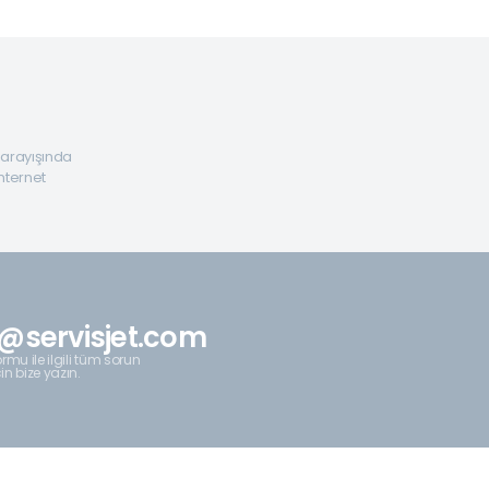
a arayışında
internet
@servisjet.com
rmu ile ilgili tüm sorun
çin bize yazın.