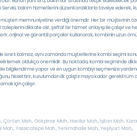
lur. Bunun yanı sıra, bakımlar sırasında tespit edilebilecek pot
Servisi, bakım hizmetlerini düzenli aralıklarla tavsiye ederek, ku
de müşteri memnuniyetine verdiği önemdir. Her bir müşterinin öz
 taleplerini dikkate alır, şeffaf bir hizmet anlayışı ile çalışır ve
rir, orijinal ve garantili parçalar kullanarak, kombinin uzun ömür
le sınırlı kalmaz, aynı zamanda müşterilerine kombi seçimi kon
irlemek oldukça önemlidir. Bu noktada, kombi seçiminde dikkat 
i ile bilgilendirme yapar ve en uygun kombiyi seçmenize yardımc
unu hissettirir, kurulumdan ilk çalıştırmaya kadar gerekli tüm de
mak için çalışır.
.
,
Çörten Mah.
,
Gökpinar Mah.
,
Hacilar Mah.
,
İşitan Mah.
,
Kara
l Mah.
,
Yassicatepe Mah.
,
Yeni̇mahalle Mah.
,
Yeşi̇lyurt Mah.
,