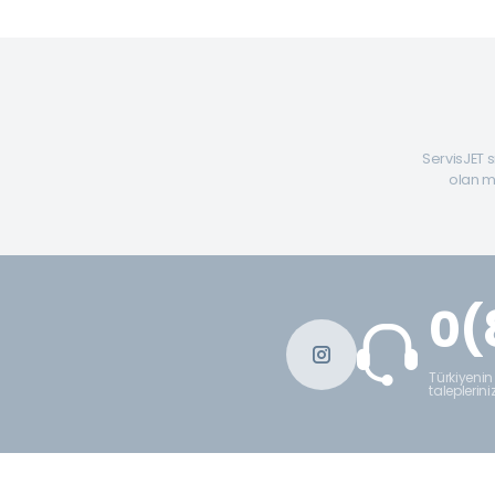
ServisJET s
olan mü
0(
Türkiyenin
taleplerini