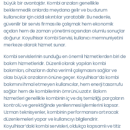
büyük bir avantajdır. Kombi arızaları genellikle
beklenmedik anlarda meydana gelir ve bu durum
kullanıcılar için ciddi sıkıntılar yaratabilir. Bu nedenle,
güvenilir bir servis firması ile çalışmak hem ekonomik
açıdan hem de zaman yönetimi açısından olumlu sonuçlar
doğurur. Koyulhisar Kombi Servisi, kullanıcı memnuniyetini
merkeze alarak hizmet sunar.
Kombi servislerinin sunduğu en önemli hizmetlerden biri de
bakım hizmetleridir. Düzenli olarak yapılan kombi
bakımları, cihazların daha verimli çalışmasını sağlar ve
olası büyük arızaların önüne geçer. Koyulhisar’da kombi
bakımını ihmal etmeyen kullanıcılar, hem enerji tasarrufu
sağlar hem de kombilerinin ömrünü uzatır. Bakım
hizmetleri genellikle kombinin iç ve dış temizliği, parçaların
kontrolü ve gerektiğinde yenilenmesi işlemlerini kapsar.
Uzman teknisyenler, kombinin performansını artıracak
düzenlemeleri yapar ve kullanıcıyı bilgilendirir.
Koyulhisar’daki kombi servisleri, oldukça kapsamlı ve titiz