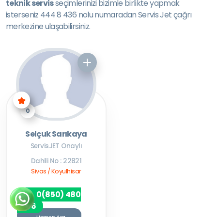
teknik servis
seçimlerinizi bizimle birlikte yapmak
isterseniz 444 8 436 nolu numaradan Servis Jet çağrı
merkezine ulaşabilirsiniz.
0
Selçuk Sarıkaya
ServisJET Onaylı
Dahili No : 22821
Sivas / Koyulhisar
0(850) 480
7256