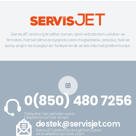
ServisJET sınırsız iş fırsatları sunan, işinin erbabı tüm ustaları ve
firmaları, hizmet alma arayışında olan müşterilerle, aracısız, hızlı ve
kolay erişim ile buluşturan Türkiye’nin ilk ve tek internet platformudur.
0(850) 480 7256
Türkiyenin her yerinden servis
talepleriniz için bizi arayın.
destek@servisjet.com
ServisJET platformu ile ilgili tüm sorun
ve önerileriniz için bize yazın.