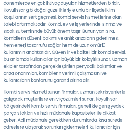
dönemlerde en çok ihtiyaç duyulan hizmetlerden biridir.
Koyulhisar gibi doğal güzellikleriyle ünlü bir ilçede iklim
koşullarının sert geçmesi, kombi servis hizmetlerine olan
talebi artırmaktadır. Kombi, ev ve iş yerlerinde ısınma ve
sıcak su temininde büyük önem taşır. Bunun yanı sıra,
kombilerin düzenli bakımı ve anlık arızaların giderilmesi,
hem enerji tasarrufu sağlar hem de uzun ömürlü
kullanımın anahtarıdır. Güvenilir ve kaliteli bir kombi servisi,
bu anlamda kullanıcılar için büyük bir kolaylık sunar. Uzman
ekipler tarafından gerçekleştirilen periyodik bakımlar ve
arıza onarımları, kombilerin verimli çalışmasını ve
kullanıcıların konforunu garanti altına alır.
Kombi servis hizmeti sunan firmalar, uzman teknisyenlerle
çalışarak müşterilere en iyi çözümleri sunar. Koyulhisar
bölgesindeki kombi servis firmaları, genellikle geniş yedek
parça stokları ve hızlı müdahale kapasiteleri ile dikkat
çeker. Acil müdahale gerektiren durumlarda, kısa sürede
adreslere ulaşarak sorunları gidermeleri, kullanıcılar için