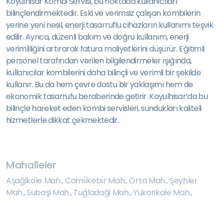
Koyulhisar Kombi Servisi, bu noktada kullanıcıları
bilinçlendirmektedir. Eski ve verimsiz çalışan kombilerin
yerine yeni nesil, enerji tasarruflu cihazların kullanımı teşvik
edilir. Ayrıca, düzenli bakım ve doğru kullanım, enerji
verimliliğini artırarak fatura maliyetlerini düşürür. Eğitimli
personel tarafından verilen bilgilendirmeler ışığında,
kullanıcılar kombilerini daha bilinçli ve verimli bir şekilde
kullanır. Bu da hem çevre dostu bir yaklaşımı hem de
ekonomik tasarrufu beraberinde getirir. Koyulhisar’da bu
bilinçle hareket eden kombi servisleri, sundukları kaliteli
hizmetlerle dikkat çekmektedir.
Mahalleler
Aşağikale Mah.
,
Cami̇i̇kebi̇r Mah.
,
Orta Mah.
,
Şeyhler
Mah.
,
Subaşi Mah.
,
Tuğladaği Mah.
,
Yukarikale Mah.
,