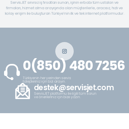
ServisJET sınırsız iş fırsatları sunan, işinin erbabı tüm ustaları ve
firmaları, hizmet alma arayışında olan müşterilerle, aracısız, hızlı ve
kolay erişim ile buluşturan Türkiye’nin ilk ve tek internet platformudur.
0(850) 480 7256
Türkiyenin her yerinden servis
talepleriniz için bizi arayın.
destek@servisjet.com
ServisJET platformu ile ilgili tüm sorun
ve önerileriniz için bize yazın.