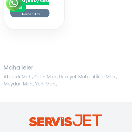
0(850) 480
7256
Hemen Ara
Mahalleler
Atatürk Mah.
,
Fati̇h Mah.
,
Hürri̇yet Mah.
,
İ̇sti̇klal Mah.
,
Meydan Mah.
,
Yeni̇ Mah.
,