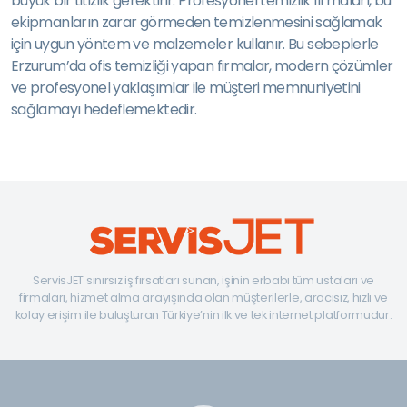
büyük bir titizlik gerektirir. Profesyonel temizlik firmaları, bu
ekipmanların zarar görmeden temizlenmesini sağlamak
için uygun yöntem ve malzemeler kullanır. Bu sebeplerle
Erzurum’da ofis temizliği yapan firmalar, modern çözümler
ve profesyonel yaklaşımlar ile müşteri memnuniyetini
sağlamayı hedeflemektedir.
ServisJET sınırsız iş fırsatları sunan, işinin erbabı tüm ustaları ve
firmaları, hizmet alma arayışında olan müşterilerle, aracısız, hızlı ve
kolay erişim ile buluşturan Türkiye’nin ilk ve tek internet platformudur.