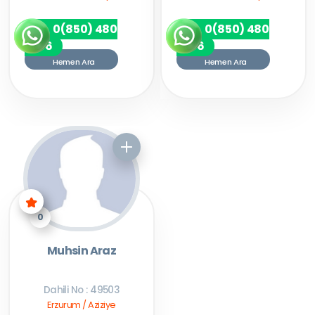
0(850) 480
0(850) 480
7256
7256
Hemen Ara
Hemen Ara
0
Muhsin Araz
Dahili No : 49503
Erzurum / Aziziye