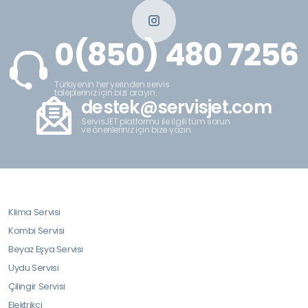
0(850) 480 7256
Türkiyenin her yerinden servis
talepleriniz için bizi arayın.
destek@servisjet.com
ServisJET platformu ile ilgili tüm sorun
ve önerileriniz için bize yazın.
Klima Servisi
Kombi Servisi
Beyaz Eşya Servisi
Uydu Servisi
Çilingir Servisi
Elektrikçi