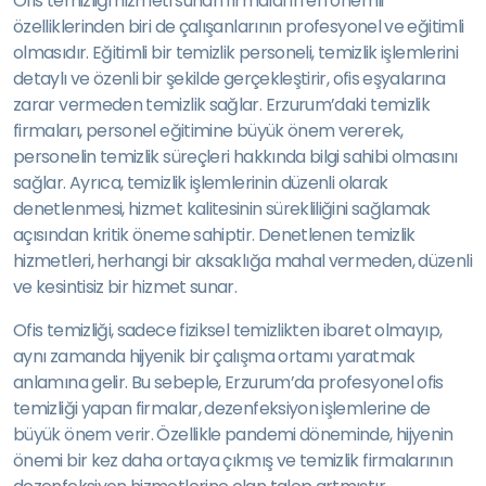
Ofis temizliği hizmeti sunan firmaların en önemli
özelliklerinden biri de çalışanlarının profesyonel ve eğitimli
olmasıdır. Eğitimli bir temizlik personeli, temizlik işlemlerini
detaylı ve özenli bir şekilde gerçekleştirir, ofis eşyalarına
zarar vermeden temizlik sağlar. Erzurum’daki temizlik
firmaları, personel eğitimine büyük önem vererek,
personelin temizlik süreçleri hakkında bilgi sahibi olmasını
sağlar. Ayrıca, temizlik işlemlerinin düzenli olarak
denetlenmesi, hizmet kalitesinin sürekliliğini sağlamak
açısından kritik öneme sahiptir. Denetlenen temizlik
hizmetleri, herhangi bir aksaklığa mahal vermeden, düzenli
ve kesintisiz bir hizmet sunar.
Ofis temizliği, sadece fiziksel temizlikten ibaret olmayıp,
aynı zamanda hijyenik bir çalışma ortamı yaratmak
anlamına gelir. Bu sebeple, Erzurum’da profesyonel ofis
temizliği yapan firmalar, dezenfeksiyon işlemlerine de
büyük önem verir. Özellikle pandemi döneminde, hijyenin
önemi bir kez daha ortaya çıkmış ve temizlik firmalarının