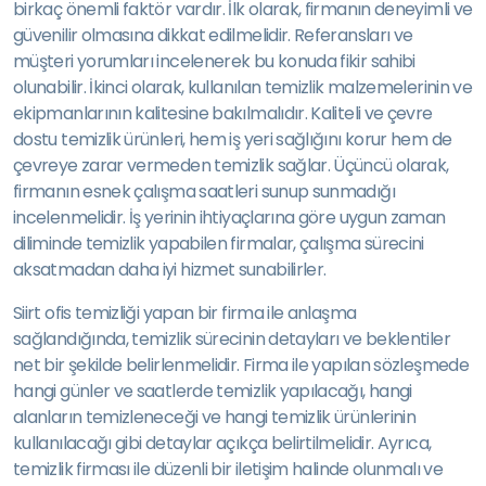
birkaç önemli faktör vardır. İlk olarak, firmanın deneyimli ve
güvenilir olmasına dikkat edilmelidir. Referansları ve
müşteri yorumları incelenerek bu konuda fikir sahibi
olunabilir. İkinci olarak, kullanılan temizlik malzemelerinin ve
ekipmanlarının kalitesine bakılmalıdır. Kaliteli ve çevre
dostu temizlik ürünleri, hem iş yeri sağlığını korur hem de
çevreye zarar vermeden temizlik sağlar. Üçüncü olarak,
firmanın esnek çalışma saatleri sunup sunmadığı
incelenmelidir. İş yerinin ihtiyaçlarına göre uygun zaman
diliminde temizlik yapabilen firmalar, çalışma sürecini
aksatmadan daha iyi hizmet sunabilirler.
Siirt ofis temizliği yapan bir firma ile anlaşma
sağlandığında, temizlik sürecinin detayları ve beklentiler
net bir şekilde belirlenmelidir. Firma ile yapılan sözleşmede
hangi günler ve saatlerde temizlik yapılacağı, hangi
alanların temizleneceği ve hangi temizlik ürünlerinin
kullanılacağı gibi detaylar açıkça belirtilmelidir. Ayrıca,
temizlik firması ile düzenli bir iletişim halinde olunmalı ve