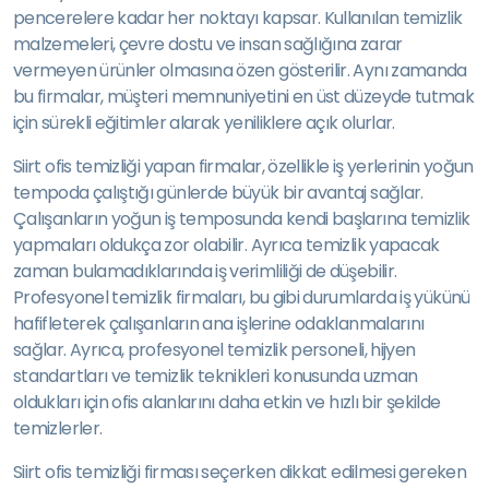
pencerelere kadar her noktayı kapsar. Kullanılan temizlik
malzemeleri, çevre dostu ve insan sağlığına zarar
vermeyen ürünler olmasına özen gösterilir. Aynı zamanda
bu firmalar, müşteri memnuniyetini en üst düzeyde tutmak
için sürekli eğitimler alarak yeniliklere açık olurlar.
Siirt ofis temizliği yapan firmalar, özellikle iş yerlerinin yoğun
tempoda çalıştığı günlerde büyük bir avantaj sağlar.
Çalışanların yoğun iş temposunda kendi başlarına temizlik
yapmaları oldukça zor olabilir. Ayrıca temizlik yapacak
zaman bulamadıklarında iş verimliliği de düşebilir.
Profesyonel temizlik firmaları, bu gibi durumlarda iş yükünü
hafifleterek çalışanların ana işlerine odaklanmalarını
sağlar. Ayrıca, profesyonel temizlik personeli, hijyen
standartları ve temizlik teknikleri konusunda uzman
oldukları için ofis alanlarını daha etkin ve hızlı bir şekilde
temizlerler.
Siirt ofis temizliği firması seçerken dikkat edilmesi gereken