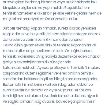
ortaya çıkan herhangi bir sorun veya istek hakkında hızlı
bir şekilde bilgilendirme yapılmalıdır. Bu şekilde, hem
temizlik hizmetleri eksiksiz bir şekilde yerine getirilir hem de
müşteri memnuniyeti en üst düzeyde tutulur.
Siirt ofis temizliği yapan firmalar, sürekli olarak yenilikleri
takip ederek ve bu yenilikleri hizmetlerine entegre ederek
daha etkili ve verimli temizlik hizmetleri sunarlar.
Teknolojinin gelişmesiyle birlikte temizlik ekipmanları ve
metodolojiler de güncellenmektedir. Örneğin, buharlı
temizlik makineleri, UV ışınlarıyla dezenfekte eden cihazlar
gibi yeni teknolojiler temizlik süreçlerinde
kullanılabilmektedir. Ayrıca, profesyonel temizlik firmaları,
çalışanlarına düzenli eğitimler vererek onların temizlik
standartları hakkında bilgili ve bilinçli olmalarını sağlarlar.
Bu, temizlik hizmetlerinin kalitesini doğrudan etkiler ve
sürdürülebilir bir temizlik anlayışı oluşturur. Siirt'te ofis
temizliği hizmeti alarak iş yerlerinizin daha düzenli, hijyenik
ve sağlıklı olmasını sağlayabilir, böylece çalışanlarınızın