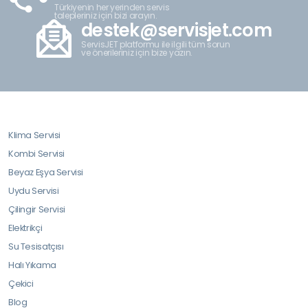
Türkiyenin her yerinden servis
talepleriniz için bizi arayın.
destek@servisjet.com
ServisJET platformu ile ilgili tüm sorun
ve önerileriniz için bize yazın.
Klima Servisi
Kombi Servisi
Beyaz Eşya Servisi
Uydu Servisi
Çilingir Servisi
Elektrikçi
Su Tesisatçısı
Halı Yıkama
Çekici
Blog