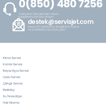
0(850) 480 7256
Türkiyenin her yerinden servis
talepleriniz için bizi arayın.
destek@servisjet.com
ServisJET platformu ile ilgili tüm sorun
ve önerileriniz için bize yazın.
Klima Servisi
Kombi Servisi
Beyaz Eşya Servisi
Uydu Servisi
Çilingir Servisi
Elektrikçi
Su Tesisatçısı
Halı Yıkama