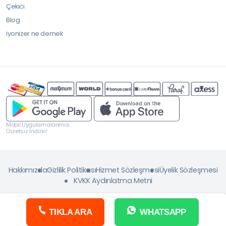
Çekici
Blog
iyonizer ne demek
Mobil Uygulamalarımızı
Ücretsiz İndirin!
Hakkımızda
Gizlilik Politikası
Hizmet Sözleşmesi
Üyelik Sözleşmesi
KVKK Aydınlatma Metni
TIKLA ARA
WHATSAPP
Copyright © 2026 ServisJET. Tüm Hakkı Saklıdır