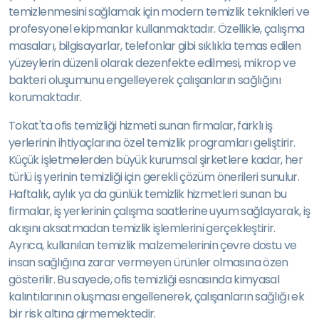
temizlenmesini sağlamak için modern temizlik teknikleri ve
profesyonel ekipmanlar kullanmaktadır. Özellikle, çalışma
masaları, bilgisayarlar, telefonlar gibi sıklıkla temas edilen
yüzeylerin düzenli olarak dezenfekte edilmesi, mikrop ve
bakteri oluşumunu engelleyerek çalışanların sağlığını
korumaktadır.
Tokat'ta ofis temizliği hizmeti sunan firmalar, farklı iş
yerlerinin ihtiyaçlarına özel temizlik programları geliştirir.
Küçük işletmelerden büyük kurumsal şirketlere kadar, her
türlü iş yerinin temizliği için gerekli çözüm önerileri sunulur.
Haftalık, aylık ya da günlük temizlik hizmetleri sunan bu
firmalar, iş yerlerinin çalışma saatlerine uyum sağlayarak, iş
akışını aksatmadan temizlik işlemlerini gerçekleştirir.
Ayrıca, kullanılan temizlik malzemelerinin çevre dostu ve
insan sağlığına zarar vermeyen ürünler olmasına özen
gösterilir. Bu sayede, ofis temizliği esnasında kimyasal
kalıntılarının oluşması engellenerek, çalışanların sağlığı ek
bir risk altına girmemektedir.