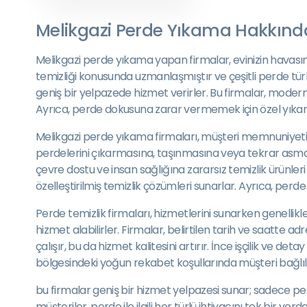
Melikgazi Perde Yıkama Hakkınd
Melikgazi perde yıkama yapan firmalar, evinizin havasın
temizliği konusunda uzmanlaşmıştır ve çeşitli perde tü
geniş bir yelpazede hizmet verirler. Bu firmalar, modern t
Ayrıca, perde dokusuna zarar vermemek için özel yıkama tek
Melikgazi perde yıkama firmaları, müşteri memnuniyetin
perdelerini çıkarmasına, taşınmasına veya tekrar asma
çevre dostu ve insan sağlığına zararsız temizlik ürünler
özelleştirilmiş temizlik çözümleri sunarlar. Ayrıca, per
Perde temizlik firmaları, hizmetlerini sunarken genellik
hizmet alabilirler. Firmalar, belirtilen tarih ve saatte 
çalışır, bu da hizmet kalitesini artırır. İnce işçilik ve det
bölgesindeki yoğun rekabet koşullarında müşteri bağlılığ
bu firmalar geniş bir hizmet yelpazesi sunar; sadece 
müşteriler, perde ile ilgili her türlü ihtiyacını tek bir