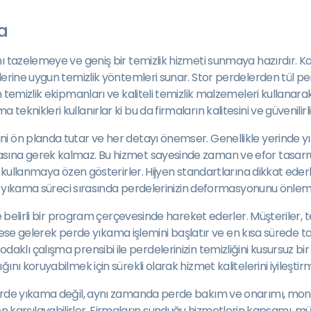
a
ı tazelemeye ve geniş bir temizlik hizmeti sunmaya hazırdır. Kay
rlerine uygun temizlik yöntemleri sunar. Stor perdelerden tül 
emizlik ekipmanları ve kaliteli temizlik malzemeleri kullanarak, 
nikleri kullanırlar ki bu da firmaların kalitesini ve güvenilirliğ
i ön planda tutar ve her detayı önemser. Genellikle yerinde y
sına gerek kalmaz. Bu hizmet sayesinde zaman ve efor tasarruf
i kullanmaya özen gösterirler. Hijyen standartlarına dikkat ederl
de yıkama süreci sırasında perdelerinizin deformasyonunu önlemek
le belirli bir program çerçevesinde hareket ederler. Müşteriler
adrese gelerek perde yıkama işlemini başlatır ve en kısa sürede t
ay odaklı çalışma prensibi ile perdelerinizin temizliğini kusursuz bi
ını koruyabilmek için sürekli olarak hizmet kalitelerini iyileşti
perde yıkama değil, aynı zamanda perde bakım ve onarımı, mont
 yerden karşılayabilirler. Firmaların sunduğu hizmetlerin kapsamı,