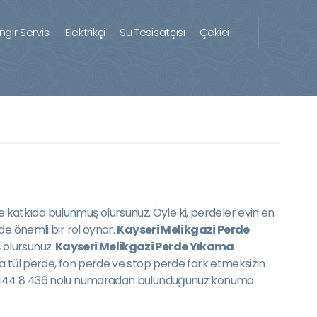
ingir Servisi
Elektrikçi
Su Tesisatçısı
Çekici
 katkıda bulunmuş olursunuz. Öyle ki, perdeler evin en
de önemli bir rol oynar.
Kayseri Melikgazi Perde
 olursunuz.
Kayseri Melikgazi Perde Yıkama
da tül perde, fon perde ve stop perde fark etmeksizin
 da 444 8 436 nolu numaradan bulunduğunuz konuma