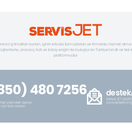
ınırsız iş fırsatları sunan, işinin erbabı tüm ustaları ve firmaları, hizmet alm
şterilerle, aracısız, hızlı ve kolay erişim ile buluşturan Türkiye’nin ilk ve tek 
platformudur.
850) 480 7256
destek
ServisJET platfo
ve önerileriniz i
 her yerinden servis
z için bizi arayın.