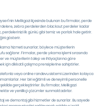
seri'nin Melikgazi ilçesinde bulunan bu firmalar, perde
perdelere, zebra perdelerden blackout perdeler kadar
perdelerinizi ilk günkü gibi temiz ve parlak hale getirir.
ini gösterir.
ıkama hizmeti sunarlar; böylece müşterilerin
u sağlanır. Firmalar, perde yıkama işlemi sırasında
er ve müşterilerin talep ve ihtiyaçlarına göre
 için dikkatli çalışma prensiplerine sahiptirler.
, telefonla veya online randevu sistemi üzerinden kolayca
amamlarlar. Her biri eğitimli ve deneyimli personelle
r şekilde gerçekleştirirler. Bu firmalar, Melikgazi
rmekte ve yenilikçi çözümler sunmaktadırlar.
aj ve demontaj gibi hizmetler de sunarlar. Bu sayede
 müşteri memnuniyetini sağlayacak şekilde sürekli