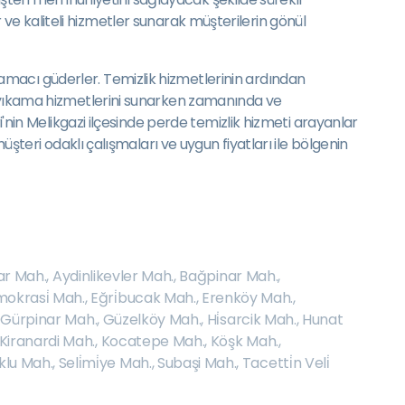
ar ve kaliteli hizmetler sunarak müşterilerin gönül
amacı güderler. Temizlik hizmetlerinin ardından
de yıkama hizmetlerini sunarken zamanında ve
i'nin Melikgazi ilçesinde perde temizlik hizmeti arayanlar
üşteri odaklı çalışmaları ve uygun fiyatları ile bölgenin
r Mah.
,
Aydinlikevler Mah.
,
Bağpinar Mah.
,
okrasi̇ Mah.
,
Eğri̇bucak Mah.
,
Erenköy Mah.
,
,
Gürpinar Mah.
,
Güzelköy Mah.
,
Hi̇sarcik Mah.
,
Hunat
Kiranardi Mah.
,
Kocatepe Mah.
,
Köşk Mah.
,
klu Mah.
,
Seli̇mi̇ye Mah.
,
Subaşi Mah.
,
Tacetti̇n Veli̇