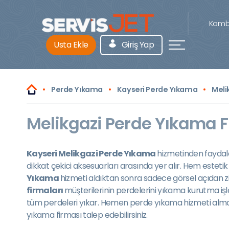
Kombi
Usta Ekle
Giriş Yap
Perde Yıkama
Kayseri Perde Yıkama
Meli
Melikgazi Perde Yıkama Fi
Kayseri Melikgazi Perde Yıkama
hizmetinden faydala
dikkat çekici aksesuarları arasında yer alır. Hem estet
Yıkama
hizmeti aldıktan sonra sadece görsel açıdan z
firmaları
müşterilerinin perdelerini yıkama kurutma iş
tüm perdeleri yıkar. Hemen perde yıkama hizmeti alma
yıkama firması talep edebilirsiniz.