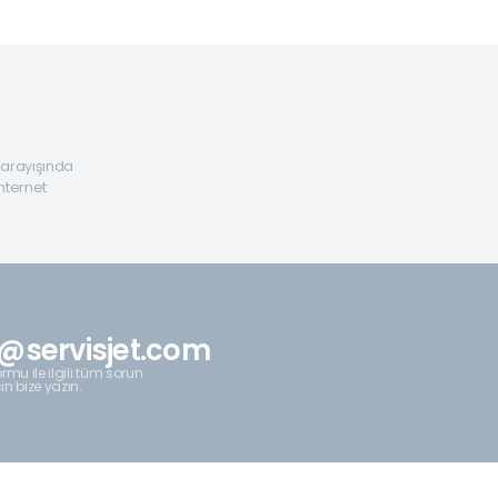
a arayışında
internet
@servisjet.com
rmu ile ilgili tüm sorun
çin bize yazın.