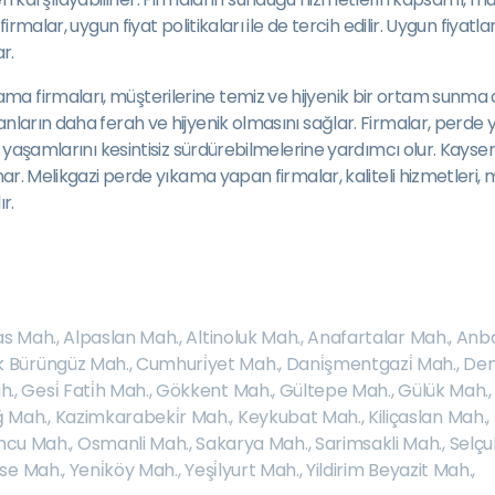
irmalar, uygun fiyat politikaları ile de tercih edilir. Uygun fiyatl
r.
a firmaları, müşterilerine temiz ve hijyenik bir ortam sunma 
kanların daha ferah ve hijyenik olmasını sağlar. Firmalar, per
k yaşamlarını kesintisiz sürdürebilmelerine yardımcı olur. Kayser
ar. Melikgazi perde yıkama yapan firmalar, kaliteli hizmetleri, m
r.
as Mah.
,
Alpaslan Mah.
,
Altinoluk Mah.
,
Anafartalar Mah.
,
Anba
k Bürüngüz Mah.
,
Cumhuri̇yet Mah.
,
Dani̇şmentgazi̇ Mah.
,
Dem
h.
,
Gesi̇ Fati̇h Mah.
,
Gökkent Mah.
,
Gültepe Mah.
,
Gülük Mah.
 Mah.
,
Kazimkarabeki̇r Mah.
,
Keykubat Mah.
,
Kiliçaslan Mah.
,
cu Mah.
,
Osmanli Mah.
,
Sakarya Mah.
,
Sarimsakli Mah.
,
Selçu
se Mah.
,
Yeni̇köy Mah.
,
Yeşi̇lyurt Mah.
,
Yildirim Beyazit Mah.
,