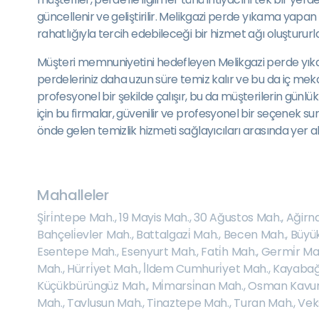
güncellenir ve geliştirilir. Melikgazi perde yıkama yapan f
rahatlığıyla tercih edebileceği bir hizmet ağı oluştururla
Müşteri memnuniyetini hedefleyen Melikgazi perde yıkam
perdeleriniz daha uzun süre temiz kalır ve bu da iç me
profesyonel bir şekilde çalışır, bu da müşterilerin günlü
için bu firmalar, güvenilir ve profesyonel bir seçenek sun
önde gelen temizlik hizmeti sağlayıcıları arasında yer alı
Mahalleler
Şi̇ri̇ntepe Mah.
,
19 Mayis Mah.
,
30 Ağustos Mah.
,
Ağirn
Bahçeli̇evler Mah.
,
Battalgazi̇ Mah.
,
Becen Mah.
,
Büyü
Esentepe Mah.
,
Esenyurt Mah.
,
Fati̇h Mah.
,
Germi̇r Ma
Mah.
,
Hürri̇yet Mah.
,
İ̇ldem Cumhuri̇yet Mah.
,
Kayabağ
Küçükbürüngüz Mah.
,
Mi̇marsi̇nan Mah.
,
Osman Kavun
Mah.
,
Tavlusun Mah.
,
Tinaztepe Mah.
,
Turan Mah.
,
Vek