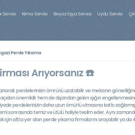
 Servisi
Klima Servisi
Beyaz Eşya Servisi
Uydu Servisi
Çil
kgazi Perde Yıkama
rması Arıyorsanız ☎️
narak perdelerinizin ömrünü uzatabilir ve mekanın görselliğine
ik açıdan önemlidir hem de dışarıdan gelen ışığın engellenmesin
iyade perdelerinizin daha uzun ömürlü olmasına katkı sağlamış
lemi sonrasında temiz ve ütülü haliyle teslim eder. Aynı zaman
k için altta yer alan perde yıkama firmalarını arayabilir ya