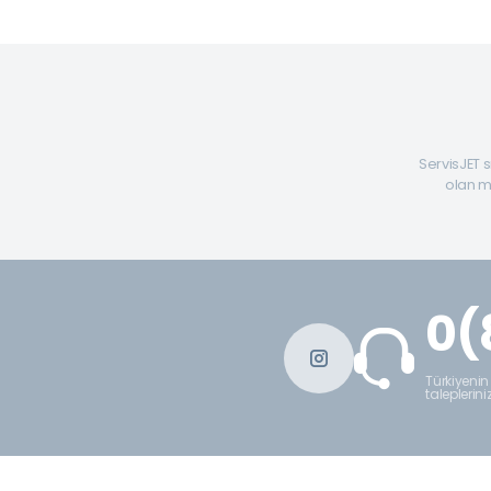
ServisJET s
olan mü
0(
Türkiyenin
taleplerini