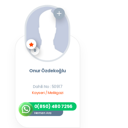
0
Onur Özdekoğlu
Dahili No : 50917
Kayseri / Melikgazi
0(850) 480 7256
Hemen Ara