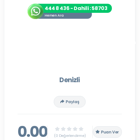
444 8 436 - Dahili : 58703
Hemen Ara
Denizli
Paylaş
0.00
Puan Ver
(0 Değerlendirme)