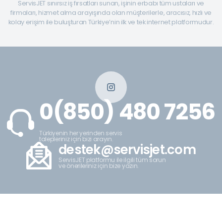
ServisJET sınırsız iş fırsatları sunan, işinin erbabı tüm ustaları ve
firmaları, hizmet alma arayışında olan müşterilerle, aracısız, hızlı ve
kolay erişim ile buluşturan Türkiye’nin ilk ve tek internet platformudur.
0(850) 480 7256
Türkiyenin her yerinden servis
talepleriniz için bizi arayın.
destek@servisjet.com
ServisJET platformu ile ilgili tüm sorun
ve önerileriniz için bize yazın.