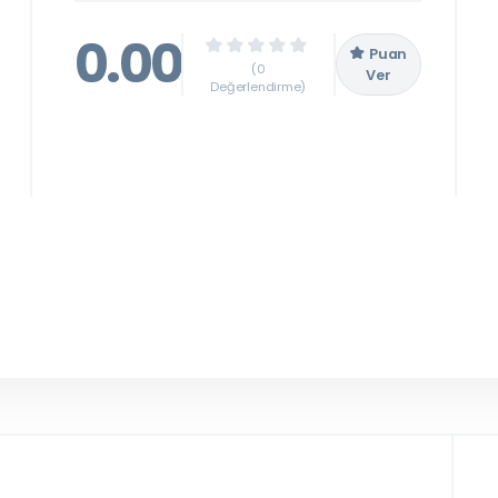
0.00
Puan
(0
Ver
Değerlendirme)