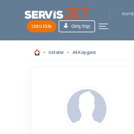
Kombi
Usta Ekle
Giriş Yap
Ustalar
Ali Kaygısız