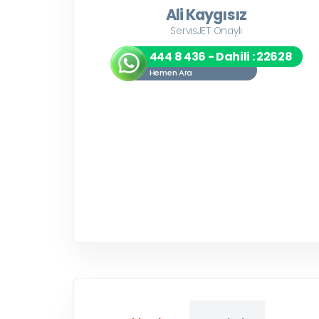
Ali Kaygısız
ServisJET Onaylı
444 8 436 - Dahili : 22628
Hemen Ara