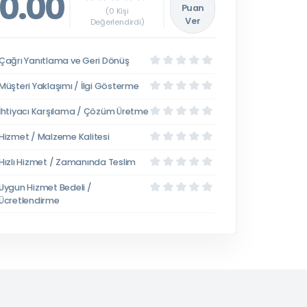
0.00
Puan
(0 Kişi
Ver
Değerlendirdi)
Çağrı Yanıtlama ve Geri Dönüş
Müşteri Yaklaşımı / İlgi Gösterme
İhtiyacı Karşılama / Çözüm Üretme
Hizmet / Malzeme Kalitesi
Hızlı Hizmet / Zamanında Teslim
Uygun Hizmet Bedeli /
Ücretlendirme