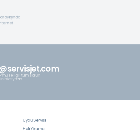
a arayışında
internet
@servisjet.com
rmu ile ilgili tüm sorun
çin bize yazın.
Uydu Servisi
Halı Yıkama