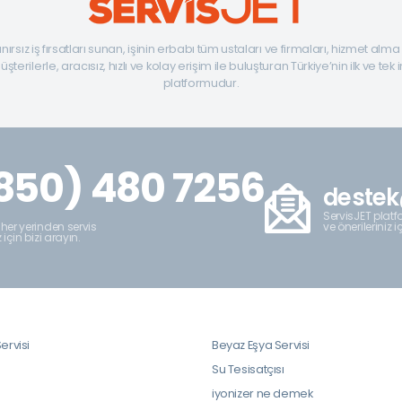
ınırsız iş fırsatları sunan, işinin erbabı tüm ustaları ve firmaları, hizmet alm
şterilerle, aracısız, hızlı ve kolay erişim ile buluşturan Türkiye’nin ilk ve tek 
platformudur.
850) 480 7256
destek
ServisJET platfo
ve önerileriniz i
 her yerinden servis
z için bizi arayın.
ervisi
Beyaz Eşya Servisi
i
Su Tesisatçısı
iyonizer ne demek