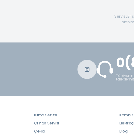
ServisJET s
olan mü
0(
Türkiyenin
taleplerini
Klima Servisi
Kombi S
Çilingir Servisi
Elektrikç
Çekici
Blog