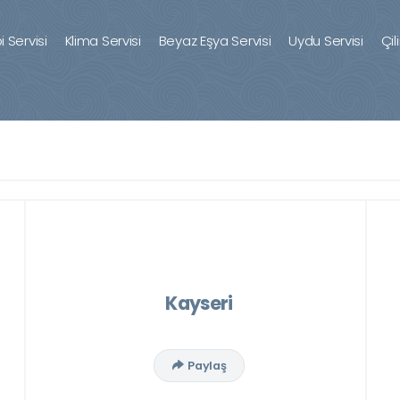
 Servisi
Klima Servisi
Beyaz Eşya Servisi
Uydu Servisi
Çil
Kayseri
Paylaş