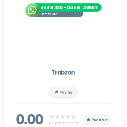
444 8 436 - Dahili : 49567
Hemen Ara
Trabzon
Paylaş
0.00
Puan Ver
(0 Değerlendirme)