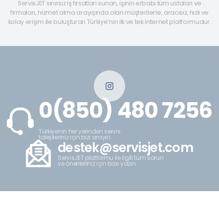
ServisJET sınırsız iş fırsatları sunan, işinin erbabı tüm ustaları ve
firmaları, hizmet alma arayışında olan müşterilerle, aracısız, hızlı ve
kolay erişim ile buluşturan Türkiye’nin ilk ve tek internet platformudur.
0(850) 480 7256
Türkiyenin her yerinden servis
talepleriniz için bizi arayın.
destek@servisjet.com
ServisJET platformu ile ilgili tüm sorun
ve önerileriniz için bize yazın.