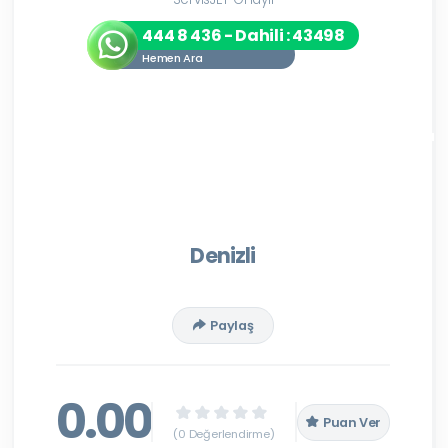
444 8 436 - Dahili : 43498
Hemen Ara
Denizli
Paylaş
0.00
Puan Ver
(0 Değerlendirme)