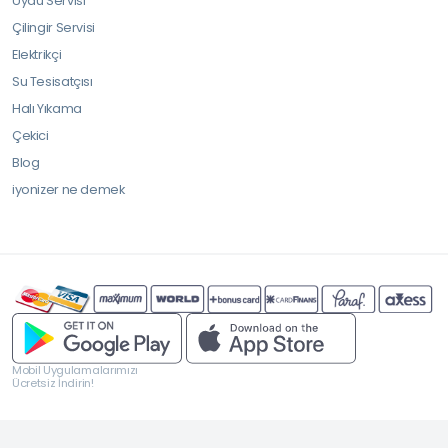
Uydu Servisi
Çilingir Servisi
Elektrikçi
Su Tesisatçısı
Halı Yıkama
Çekici
Blog
iyonizer ne demek
Mobil Uygulamalarımızı
Ücretsiz İndirin!