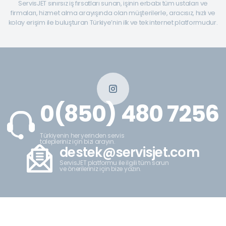
ServisJET sınırsız iş fırsatları sunan, işinin erbabı tüm ustaları ve
firmaları, hizmet alma arayışında olan müşterilerle, aracısız, hızlı ve
kolay erişim ile buluşturan Türkiye’nin ilk ve tek internet platformudur.
0(850) 480 7256
Türkiyenin her yerinden servis
talepleriniz için bizi arayın.
destek@servisjet.com
ServisJET platformu ile ilgili tüm sorun
ve önerileriniz için bize yazın.