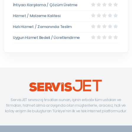
İhtiyacı Karşılama / Çözüm Üretme
Hizmet / Malzeme Kalitesi
Hızlı Hizmet / Zamanında Teslim
Uygun Hizmet Bedeli / Ücretlendirme
ServisJET sınırsız iş fırsatları sunan, işinin erbabı tüm ustaları ve
firmaları, hizmet alma arayışında olan müşterilerle, aracısız, hızlı ve
kolay erişim ile buluşturan Türkiye’nin ilk ve tek internet platformudur.