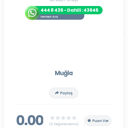
444 8 436 - Dahili : 43646
Hemen Ara
Muğla
Paylaş
0.00
Puan Ver
(0 Değerlendirme)