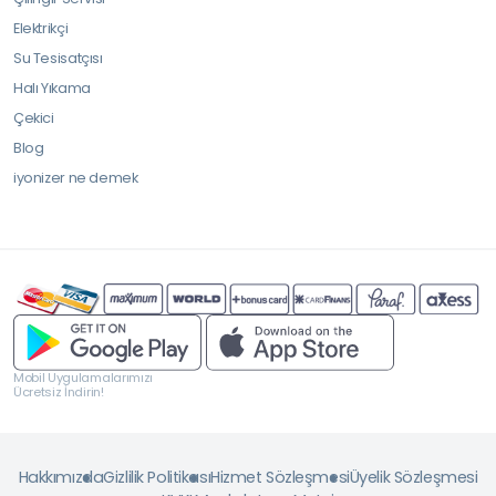
Elektrikçi
Su Tesisatçısı
Halı Yıkama
Çekici
Blog
iyonizer ne demek
Mobil Uygulamalarımızı
Ücretsiz İndirin!
Hakkımızda
Gizlilik Politikası
Hizmet Sözleşmesi
Üyelik Sözleşmesi