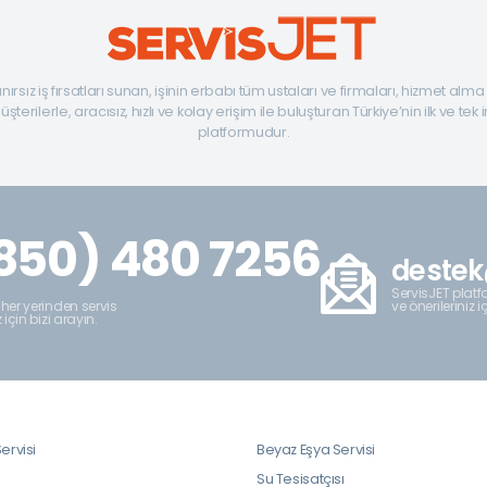
ınırsız iş fırsatları sunan, işinin erbabı tüm ustaları ve firmaları, hizmet alm
şterilerle, aracısız, hızlı ve kolay erişim ile buluşturan Türkiye’nin ilk ve tek 
platformudur.
850) 480 7256
destek
ServisJET platfo
ve önerileriniz i
 her yerinden servis
z için bizi arayın.
ervisi
Beyaz Eşya Servisi
i
Su Tesisatçısı