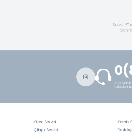
ServisJET s
olan mü
0(
Türkiyenin
taleplerini
Klima Servisi
Kombi S
Çilingir Servisi
Elektrikç