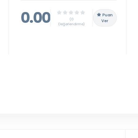
0.00
Puan
(0
Ver
Değerlendirme)