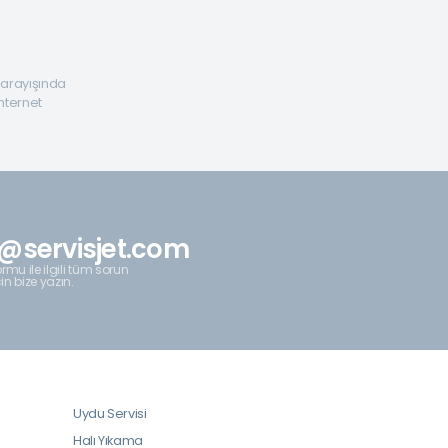
a arayışında
internet
@servisjet.com
rmu ile ilgili tüm sorun
çin bize yazın.
Uydu Servisi
Halı Yıkama