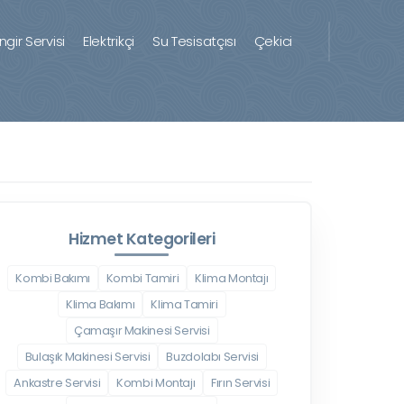
ingir Servisi
Elektrikçi
Su Tesisatçısı
Çekici
Hizmet Kategorileri
Kombi Bakımı
Kombi Tamiri
Klima Montajı
Klima Bakımı
Klima Tamiri
Çamaşır Makinesi Servisi
Bulaşık Makinesi Servisi
Buzdolabı Servisi
Ankastre Servisi
Kombi Montajı
Fırın Servisi