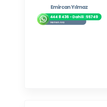
Emircan Yılmaz
444 8 436 - Dahili : 55749
Hemen Ara