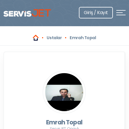
Giriş / Kayıt
Ustalar
Emrah Topal
Emrah Topal
ServisJET Onaylı