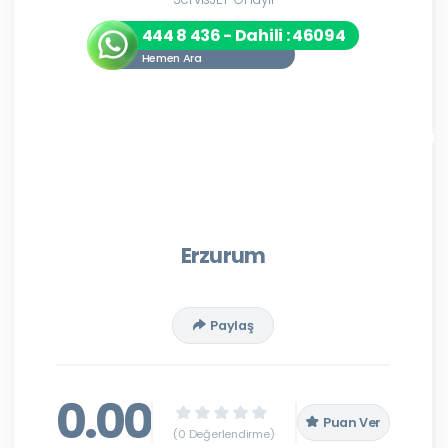
444 8 436 - Dahili : 46094
Hemen Ara
Erzurum
Paylaş
0.00
Puan Ver
(0 Değerlendirme)