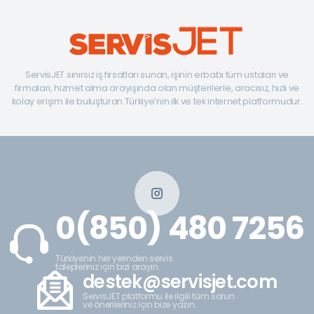
ServisJET sınırsız iş fırsatları sunan, işinin erbabı tüm ustaları ve
firmaları, hizmet alma arayışında olan müşterilerle, aracısız, hızlı ve
kolay erişim ile buluşturan Türkiye’nin ilk ve tek internet platformudur.
0(850) 480 7256
Türkiyenin her yerinden servis
talepleriniz için bizi arayın.
destek@servisjet.com
ServisJET platformu ile ilgili tüm sorun
ve önerileriniz için bize yazın.