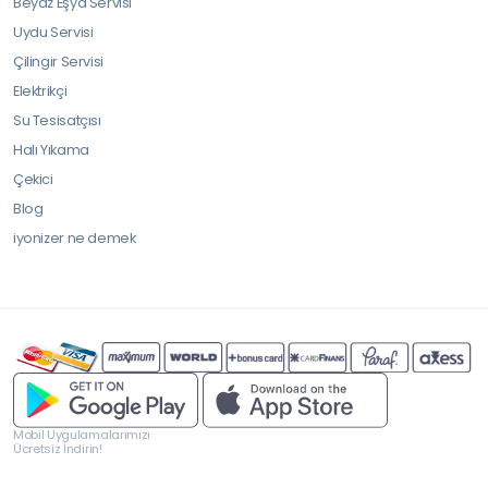
Beyaz Eşya Servisi
Uydu Servisi
Çilingir Servisi
Elektrikçi
Su Tesisatçısı
Halı Yıkama
Çekici
Blog
iyonizer ne demek
Mobil Uygulamalarımızı
Ücretsiz İndirin!