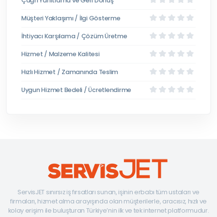
Çağrı Yanıtlama ve Geri Dönüş
Müşteri Yaklaşımı / İlgi Gösterme
İhtiyacı Karşılama / Çözüm Üretme
Hizmet / Malzeme Kalitesi
Hızlı Hizmet / Zamanında Teslim
Uygun Hizmet Bedeli / Ücretlendirme
ServisJET sınırsız iş fırsatları sunan, işinin erbabı tüm ustaları ve
firmaları, hizmet alma arayışında olan müşterilerle, aracısız, hızlı ve
kolay erişim ile buluşturan Türkiye’nin ilk ve tek internet platformudur.