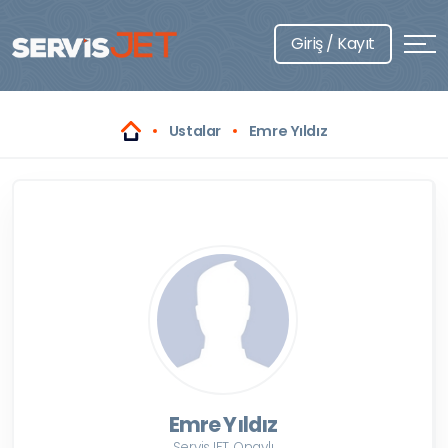
Giriş / Kayıt
Ustalar
Emre Yıldız
Emre Yıldız
ServisJET Onaylı