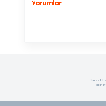
Yorumlar
ServisJET s
olan mü