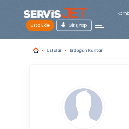
Kombi
Usta Ekle
Giriş Yap
Ustalar
Erdoğan Kantar