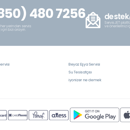
850) 480 7256
destek
ServisJET platfo
ve önerileriniz i
 her yerinden servis
z için bizi arayın.
ervisi
Beyaz Eşya Servisi
i
Su Tesisatçısı
iyonizer ne demek