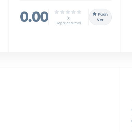
0.00
Puan
(0
Ver
Değerlendirme)