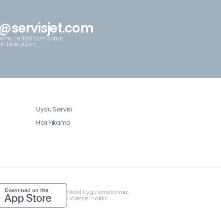
@servisjet.com
rmu ile ilgili tüm sorun
çin bize yazın.
Uydu Servisi
Halı Yıkama
Mobil Uygulamalarımızı
Ücretsiz İndirin!