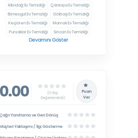
Altındağ Ev Temizliği
Çankaya Ev Temizliği
Etimesgut Ev Temizliği
Gölbaşı Ev Temizliği
Keçiören Ev Temizliği
Mamak Ev Temizliği
Pursaklar Ev Temizliği
Sincan Ev Temizliği
Devamını Göster
0.00
Puan
(0 Kişi
Ver
Değerlendirdi)
Çağrı Yanıtlama ve Geri Dönüş
Müşteri Yaklaşımı / İlgi Gösterme
İhtiyacı Karşılama / Çözüm Üretme