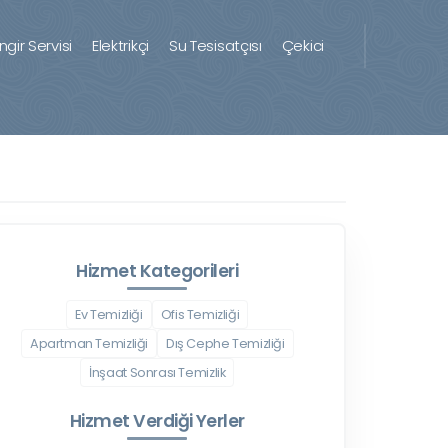
ingir Servisi
Elektrikçi
Su Tesisatçısı
Çekici
Hizmet Kategorileri
Ev Temizliği
Ofis Temizliği
Apartman Temizliği
Dış Cephe Temizliği
İnşaat Sonrası Temizlik
Hizmet Verdiği Yerler