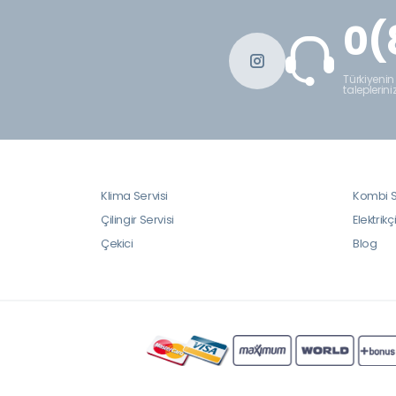
0(
Türkiyenin
taleplerini
Klima Servisi
Kombi S
Çilingir Servisi
Elektrikç
Çekici
Blog