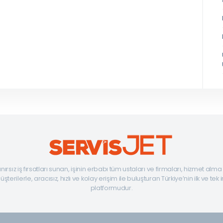
ınırsız iş fırsatları sunan, işinin erbabı tüm ustaları ve firmaları, hizmet alm
şterilerle, aracısız, hızlı ve kolay erişim ile buluşturan Türkiye’nin ilk ve tek 
platformudur.