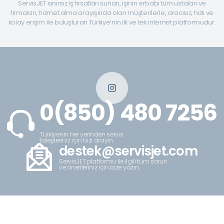
ServisJET sınırsız iş fırsatları sunan, işinin erbabı tüm ustaları ve
firmaları, hizmet alma arayışında olan müşterilerle, aracısız, hızlı ve
kolay erişim ile buluşturan Türkiye’nin ilk ve tek internet platformudur.
0(850) 480 7256
Türkiyenin her yerinden servis
talepleriniz için bizi arayın.
destek@servisjet.com
ServisJET platformu ile ilgili tüm sorun
ve önerileriniz için bize yazın.